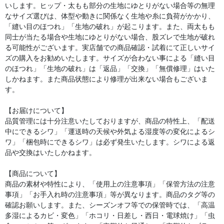
いします。ヒップ・太もも部分の生地にゆとりがない場合等の無理
なサイズ選びは、体型や動きに関係なく生地や糸に負荷がかかり、
「縫い目のほつれ」「生地の破れ」が起こります。また、両太もも
同士が当たる場合や生地にゆとりがない場合、股ズレで生地が破れ
る可能性がございます。実店舗での商品確認・試着にて正しいサイ
ズの購入をお勧めいたします。サイズが合わない事による「縫い目
のほつれ」「生地の破れ」は「返品」「交換」「無償修理」はいた
しかねます。また商品状態により修理が出来ない場合もございま
す。
【お届けについて】
品質管理には十分注意いたしておりますが、商品の特性上、「配送
中にできるシワ」「運送時の天候や外気よる湿度等の変化によるシ
ワ」「梱包時にできるシワ」は必ず発生いたします。シワによる返
品や交換はいたしかねます。
【商品について】
商品の素材や特性により、「使用上の注意事項」「保管方法の注意
事項」「お手入れ時の注意事項」等が異なります。商品のタグ等の
確認お願いします。また、シーズンオフ等での保管時では、「高温
多湿によるカビ・変色」「ホコリ・日差し・西日・電球焼け」「虫