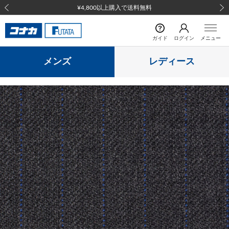
¥4,800以上購入で送料無料
前の画像
次の
ガイド
ログイン
メニュー
メンズ
レディース
前の画像
次