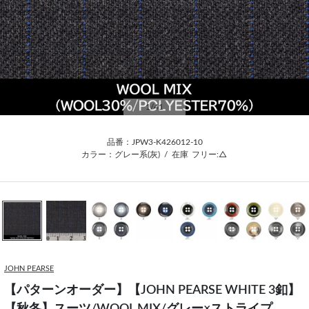
1
/41
品番：JPW3-K426012-10
カラー：グレー系(灰)
/
在庫
フリー:△
JOHN PEARSE
【パターンオーダー】【JOHN PEARSE WHITE 3釦】