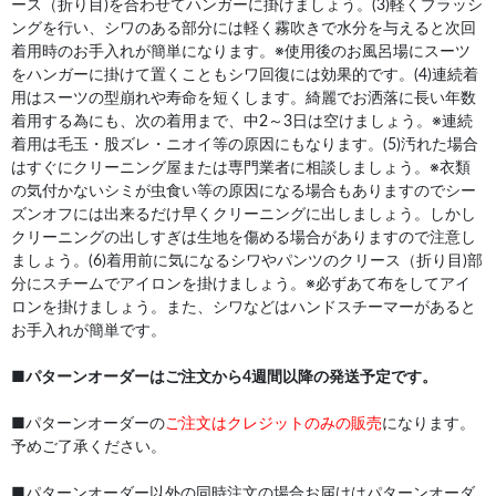
ース（折り目)を合わせてハンガーに掛けましょう。(3)軽くブラッシ
ングを行い、シワのある部分には軽く霧吹きで水分を与えると次回
着用時のお手入れが簡単になります。※使用後のお風呂場にスーツ
をハンガーに掛けて置くこともシワ回復には効果的です。(4)連続着
用はスーツの型崩れや寿命を短くします。綺麗でお洒落に長い年数
着用する為にも、次の着用まで、中2～3日は空けましょう。※連続
着用は毛玉・股ズレ・ニオイ等の原因にもなります。(5)汚れた場合
はすぐにクリーニング屋または専門業者に相談しましょう。※衣類
の気付かないシミが虫食い等の原因になる場合もありますのでシー
ズンオフには出来るだけ早くクリーニングに出しましょう。しかし
クリーニングの出しすぎは生地を傷める場合がありますので注意し
ましょう。(6)着用前に気になるシワやパンツのクリース（折り目)部
分にスチームでアイロンを掛けましょう。※必ずあて布をしてアイ
ロンを掛けましょう。また、シワなどはハンドスチーマーがあると
お手入れが簡単です。
■
パターンオーダーはご注文から4週間以降の発送予定です。
■パターンオーダーの
ご注文はクレジットのみの販売
になります。
予めご了承ください。
■パターンオーダー以外の同時注文の場合お届けはパターンオーダ