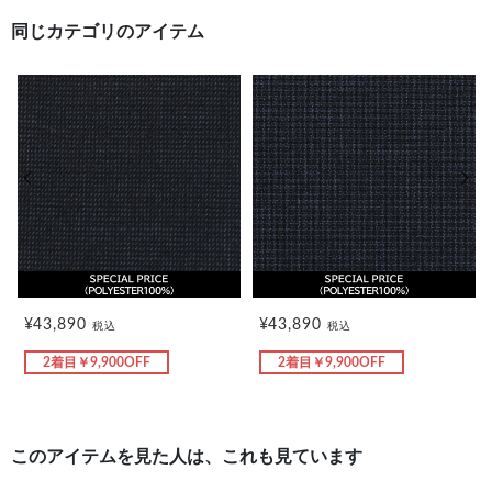
同じカテゴリのアイテム
前の画像
次の
¥43,890
¥43,890
税込
税込
2着目￥9,900OFF
2着目￥9,900OFF
このアイテムを見た人は、これも見ています