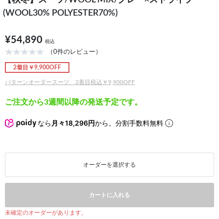
【秋冬】スーツ/WOOL MIX/グレー×ストライプ
(WOOL30% POLYESTER70%)
¥54,890
税込
（0件のレビュー）
2着目￥9,900OFF
パターンオーダースーツ 2着目税込￥9,900OFF
ご注文から3週間以降の発送予定です。
なら
月々18,296円
から。分割手数料無料
オーダーを選択する
カートに入れる
未確定のオーダーがあります。