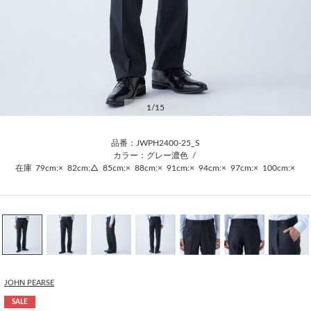
1
/15
品番：JWPH2400-25_S
カラー：グレー濃色
/
在庫
79cm:×
82cm:△
85cm:×
88cm:×
91cm:×
94cm:×
97cm:×
100cm:×
JOHN PEARSE
SALE