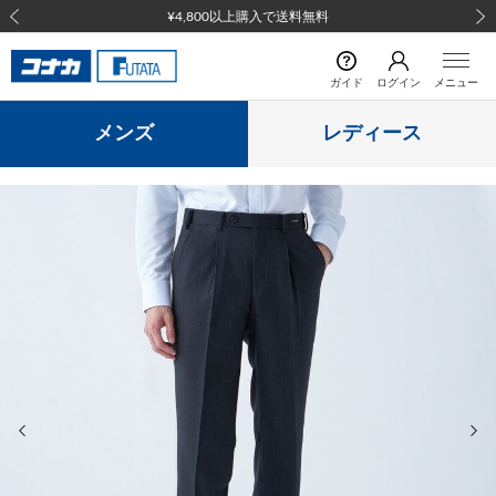
¥4,800以上購入で送料無料
前の画像
次の
ガイド
ログイン
メニュー
メンズ
レディース
前の画像
次