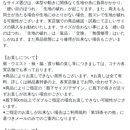
なサイズ選びは、体型や動きに関係なく生地や糸に負荷がかかり、
「縫い目のほつれ」「生地の破れ」が起こります。また、両太もも
同士が当たる場合や生地にゆとりがない場合、股ズレで生地が破れ
る可能性がございます。実店舗での商品確認・試着にて正しいサイ
ズの購入をお勧めいたします。サイズが合わない事による「縫い目
のほつれ」「生地の破れ」は「返品」「交換」「無償修理」はいた
しかねます。また商品状態により修理が出来ない場合もございま
す。
【お直しについて】
裾・ウエスト・袖・脇・渡り幅の直し等につきましては、コナカ各
実店舗でも承っております。
※商品によりお直しできない箇所もございます。※お直しは全て有
料。詳しくは納品書持参の上、各実店舗までお問い合わせ下さい。
※商品によりご指定の「股下サイズ/デザイン」に股下の長さが足り
ずお直しが出来ない場合がございます。
※股下80cm以上でダブルご指定の場合お直しできない可能性がござ
います。
※ご指定のお直しが出来ない場合はご利用規約「第18条その他」に
基づきメールのみでのご案内になります。