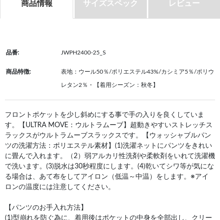
商品情報
サイズスペック
レビュー
品番:
JWPH2400-25_S
商品特徴:
表地：ウール50％/ポリエステル43%/カシミア5％/ポリウ
レタン2％・【着用シーズン：秋冬】
フロントポケットを少し斜めにする事で手の入りを良くしていま
す。【ULTRA MOVE：ウルトラムーブ】超動きやすいストレッチス
ラックスがウルトラムーブスラックスです。【ウォッシャブルパン
ツの洗濯方法：ポリエステル素材】(1)洗濯ネットにパンツをきれい
に畳んで入れます。（2）弱アルカリ性洗剤や柔軟剤をいれて洗濯機
で洗います。(3)脱水は30秒程度にします。(4)乾いてシワ等が気にな
る場合は、あて布をしてアイロン（低温～中温）をします。※アイ
ロンの温度には注意してください。
【パンツのお手入れ方法】
(1)型崩れを防ぐ為に、着用後はポケットの中身を全部出し、クリー