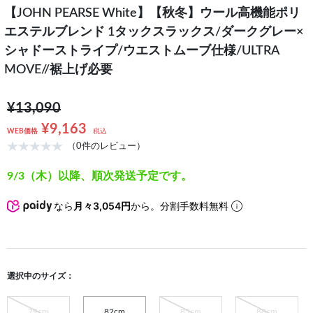
【JOHN PEARSE White】【秋冬】ウール高機能ポリ
エステルブレンド 1タックスラックス/ダークグレー×
シャドーストライプ/ウエストムーブ仕様/ULTRA
MOVE//裾上げ必要
¥13,090
¥9,163
WEB価格
税込
（0件のレビュー）
9/3（木）以降、順次発送予定です。
なら
月々3,054円
から。分割手数料無料
選択中のサイズ：
79cm
82cm
85cm
88cm