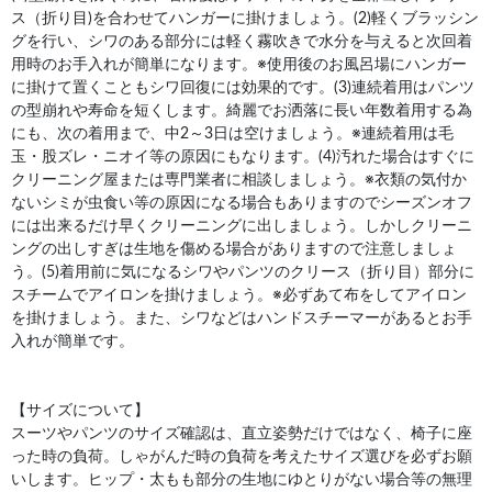
ス（折り目)を合わせてハンガーに掛けましょう。(2)軽くブラッシン
グを行い、シワのある部分には軽く霧吹きで水分を与えると次回着
用時のお手入れが簡単になります。※使用後のお風呂場にハンガー
に掛けて置くこともシワ回復には効果的です。(3)連続着用はパンツ
の型崩れや寿命を短くします。綺麗でお洒落に長い年数着用する為
にも、次の着用まで、中2～3日は空けましょう。※連続着用は毛
玉・股ズレ・ニオイ等の原因にもなります。(4)汚れた場合はすぐに
クリーニング屋または専門業者に相談しましょう。※衣類の気付か
ないシミが虫食い等の原因になる場合もありますのでシーズンオフ
には出来るだけ早くクリーニングに出しましょう。しかしクリーニ
ングの出しすぎは生地を傷める場合がありますので注意しましょ
う。(5)着用前に気になるシワやパンツのクリース（折り目）部分に
スチームでアイロンを掛けましょう。※必ずあて布をしてアイロン
を掛けましょう。また、シワなどはハンドスチーマーがあるとお手
入れが簡単です。
【サイズについて】
スーツやパンツのサイズ確認は、直立姿勢だけではなく、椅子に座
った時の負荷。しゃがんだ時の負荷を考えたサイズ選びを必ずお願
いします。ヒップ・太もも部分の生地にゆとりがない場合等の無理