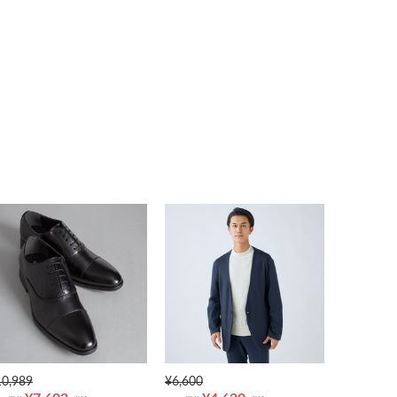
10,989
¥6,600