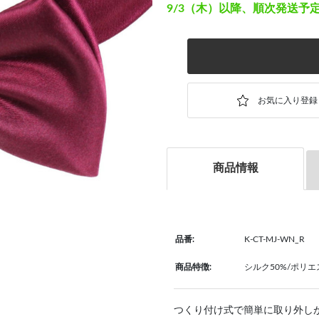
9/3（木）以降、順次発送予
商品情報
品番:
K-CT-MJ-WN_R
商品特徴:
シルク50%/ポリエ
つくり付け式で簡単に取り外し