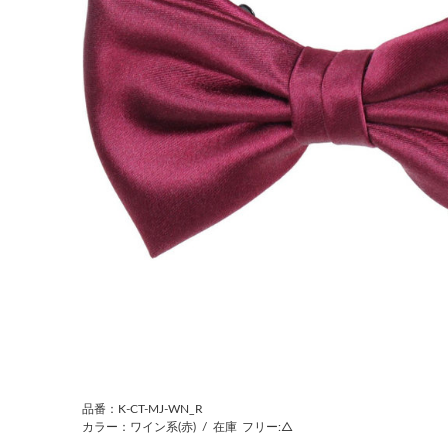
品番：K-CT-MJ-WN_R
カラー：ワイン系(赤)
/
在庫
フリー:△