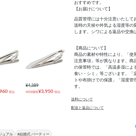
おすすめです。
【お届けについて】
品質管理には十分注意いたして
送時の天候や外気よる湿度等の
します。シワによる返品や交換
【商品について】
商品の素材や特性により、「使
注意事項」等が異なります。商
の保管時では、「高温多湿によ
食い・シミ」等ございます。「
トや布掛けでの保護」「湿度管
¥4,389
す。
,960
¥3,950
税込
WEB価格
税込
送料について
配送と返品について
カジュアル
#結婚式 パーティー