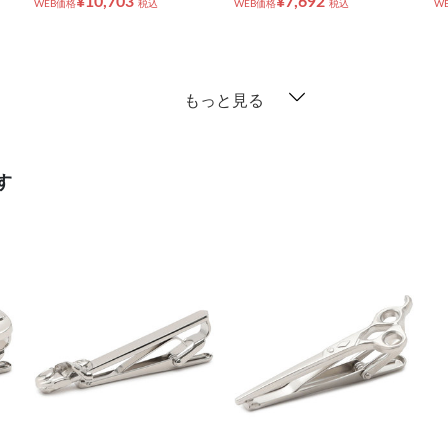
¥10,703
¥7,692
WEB価格
税込
WEB価格
税込
W
もっと見る
す