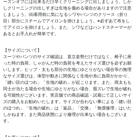
ーズンオフには出来るだけ早くクリーニングに出しましょう。しか
しクリーニングの出しすぎは生地を傷める場合がありますので注意
しましょう。(6)着用前に気になるシワやパンツのクリース（折り
目）部分にスチームでアイロンを掛けましょう。※必ずあて布をし
てアイロンを掛けましょう。また、シワなどはハンドスチーマーが
あるとお手入れが簡単です。
【サイズについて】
スーツやパンツのサイズ確認は、直立姿勢だけではなく、椅子に座
った時の負荷。しゃがんだ時の負荷を考えたサイズ選びを必ずお願
いします。ヒップ・太もも部分の生地にゆとりがない場合等の無理
なサイズ選びは、体型や動きに関係なく生地や糸に負荷がかかり、
「縫い目のほつれ」「生地の破れ」が起こります。また、両太もも
同士が当たる場合や生地にゆとりがない場合、股ズレで生地が破れ
る可能性がございます。実店舗での商品確認・試着にて正しいサイ
ズの購入をお勧めいたします。サイズが合わない事による「縫い目
のほつれ」「生地の破れ」は「返品」「交換」「無償修理」はいた
しかねます。また商品状態により修理が出来ない場合もございま
す。