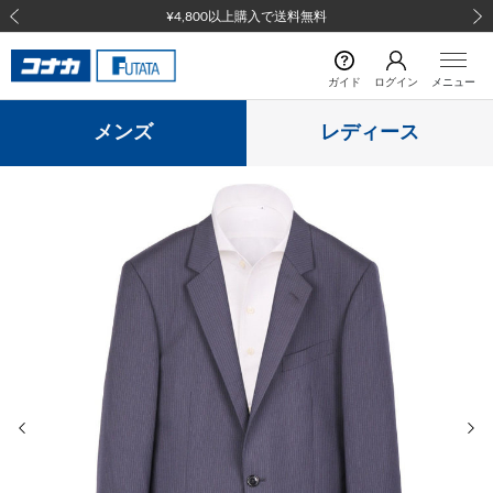
¥4,800以上購入で送料無料
前の画像
次の
ガイド
ログイン
メニュー
メンズ
レディース
前の画像
次