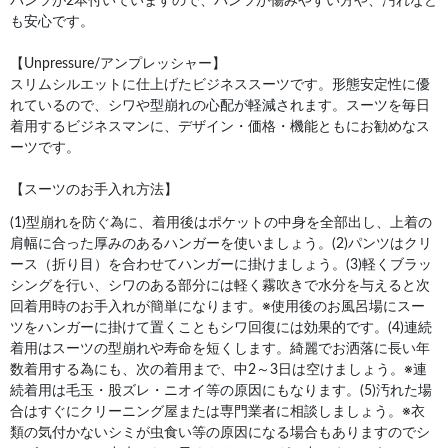
パンツが2本付いていますので、パンツが傷みやすい方や、汚れなど
も安心です。
【Unpressure/アンプレッシャー】
スリムシルエットに仕上げたビジネススーツです。形態安定性に優
れているので、シワや型崩れの心配が軽減されます。スーツを毎日
着用するビジネスマンに、デザイン・価格・機能ともにお勧めなス
ーツです。
【スーツのお手入れ方法】
(1)型崩れを防ぐ為に、着用後はポケットの中身を全部出し、上着の
肩幅に合った厚みのあるハンガーを使いましょう。(2)パンツはクリ
ース（折り目）を合わせてハンガーに掛けましょう。(3)軽くブラッ
シングを行い、シワのある部分には軽く霧吹きで水分を与えると次
回着用時のお手入れが簡単になります。※使用後のお風呂場にスー
ツをハンガーに掛けて置くこともシワ回復には効果的です。(4)連続
着用はスーツの型崩れや寿命を短くします。綺麗でお洒落に長い年
数着用する為にも、次の着用まで、中2～3日は空けましょう。※連
続着用は毛玉・股ズレ・ニオイ等の原因にもなります。(5)汚れた場
合はすぐにクリーニング屋または専門業者に相談しましょう。※衣
類の気付かないシミが虫食い等の原因になる場合もありますのでシ