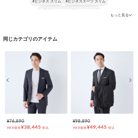
#ビジネス スリム
#ビジネススーツ スリム
#ビジネススーツ スリムシルエット
もっと見る
同じカテゴリのアイテム
前の画像
次の
¥76,890
¥98,890
¥38,445
¥49,445
WEB価格
税込
WEB価格
税込