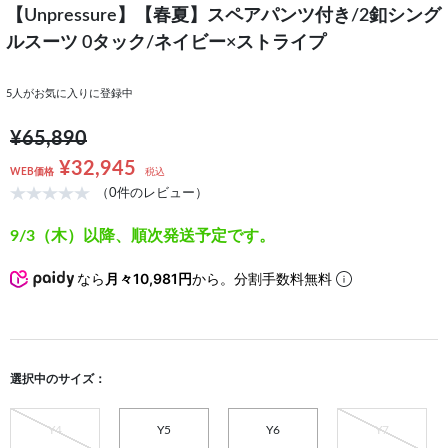
【Unpressure】【春夏】スペアパンツ付き/2釦シング
ルスーツ 0タック/ネイビー×ストライプ
5
人がお気に入りに登録中
¥65,890
¥32,945
WEB価格
税込
（0件のレビュー）
9/3（木）以降、順次発送予定です。
なら
月々10,981円
から。分割手数料無料
選択中のサイズ：
Y4
Y5
Y6
Y7