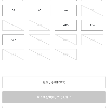
A4
A5
A6
A7
A8
AB4
AB5
AB6
AB7
AB8
BB4
BB5
BB6
BB7
BB8
お直しを選択する
サイズを選択してください