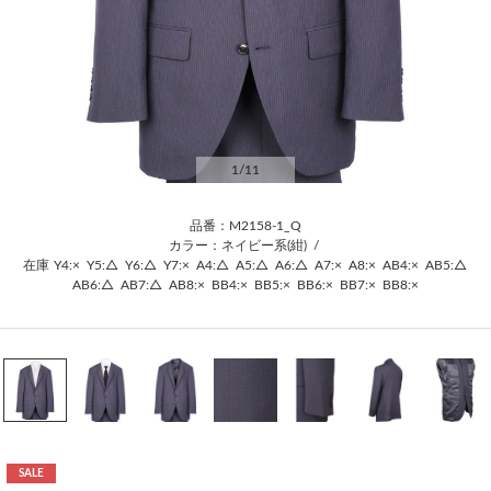
1
/11
品番：M2158-1_Q
カラー：ネイビー系(紺)
/
在庫
Y4:×
Y5:△
Y6:△
Y7:×
A4:△
A5:△
A6:△
A7:×
A8:×
AB4:×
AB5:△
AB6:△
AB7:△
AB8:×
BB4:×
BB5:×
BB6:×
BB7:×
BB8:×
SALE