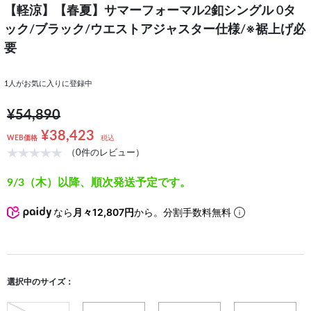
【軽涼】【春夏】サマーフォーマル2釦シングル 0タ
ック/ブラック/ウエストアジャスター仕様/※裾上げ必
要
1
人がお気に入りに登録中
¥54,890
¥38,423
WEB価格
税込
（0件のレビュー）
9/3（木）以降、順次発送予定です。
なら
月々12,807円
から。分割手数料無料
選択中のサイズ：