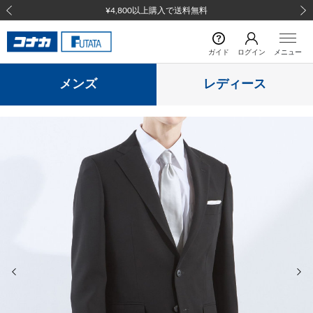
¥4,800以上購入で送料無料
前の画像
次の
ガイド
ログイン
メニュー
メンズ
レディース
前の画像
次