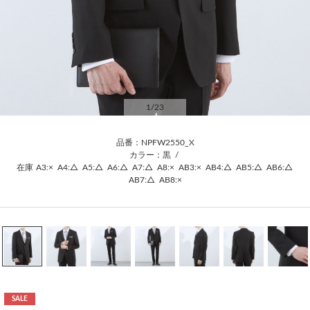
1
/23
品番：NPFW2550_X
カラー：黒
/
在庫
A3:×
A4:△
A5:△
A6:△
A7:△
A8:×
AB3:×
AB4:△
AB5:△
AB6:△
AB7:△
AB8:×
SALE