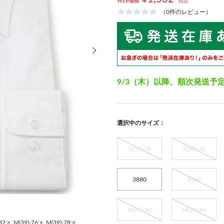
WEB価格
税込
（0件のレビュー）
次の画像
9/3（木）以降、順次発送予
選択中のサイズ：
S(37)-76
S(37)-78
3880
3882
M(39)-82
M(39)-84
82:×
M(39)-76:×
M(39)-78:×