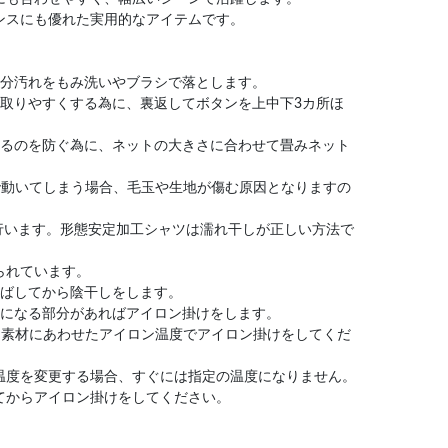
ンスにも優れた実用的なアイテムです。
部分汚れをもみ洗いやブラシで落とします。
を取りやすくする為に、裏返してボタンを上中下3カ所ほ
なるのを防ぐ為に、ネットの大きさに合わせて畳みネット
で動いてしまう場合、毛玉や生地が傷む原因となりますの
に行います。形態安定加工シャツは濡れ干しが正しい方法で
られています。
伸ばしてから陰干しをします。
気になる部分があればアイロン掛けをします。
。素材にあわせたアイロン温度でアイロン掛けをしてくだ
温度を変更する場合、すぐには指定の温度になりません。
てからアイロン掛けをしてください。