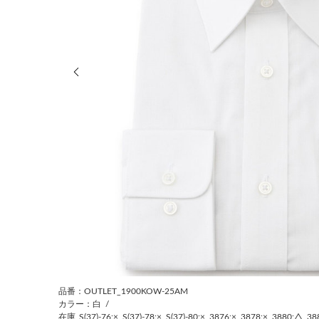
前の画像
品番：OUTLET_1900KOW-25AM
カラー：白
/
在庫
S(37)-76:×
S(37)-78:×
S(37)-80:×
3876:×
3878:×
3880:△
38