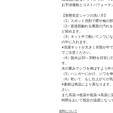
お手頃価格とコストパフォーマ
【形態安定シャツの洗い方】
（1）スポット洗剤で襟や袖の
（2）直接肌触れる裏面の汚れ
ど留めます。
（3）ネット中で動いてシワに
の中に入れます。
※洗濯ネットが大きく衣類が中
でご注意ください。
（4）脱水は10～30秒を目安
す。
水の重みでシワを伸ばすよう作
（5）ハンガーにかけ、シワを
（6）乾いて、もし仕上がりが
※素材は商品により異なります
さい。
また高温→低温や低温→高温に
時間をおいて指定の温度になっ
送料について