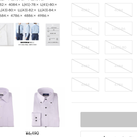
82:×
4084:×
L(41)-78:×
L(41)-80:×
4082
4084
L(43)-80:×
LL(43)-82:×
LL(43)-84:×
684:×
4786:×
4886:×
4986:×
L(41)-84
L(41)-86
4284
LL(43)-80
4482
4484
4684
4786
¥6,490