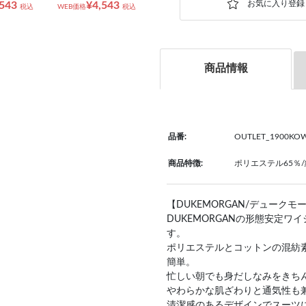
,543
¥4,543
税込
WEB価格
税込
商品情報
品番:
OUTLET_1900KO
商品特徴:
ポリエステル65％/綿
【DUKEMORGAN/デュークモ
DUKEMORGANの形態安定
す。
ポリエステルとコットンの混紡
簡単。
忙しい朝でも身だしなみをきち
やわらかな肌ざわりと通気性も
清潔感のあるデザインでスーツ