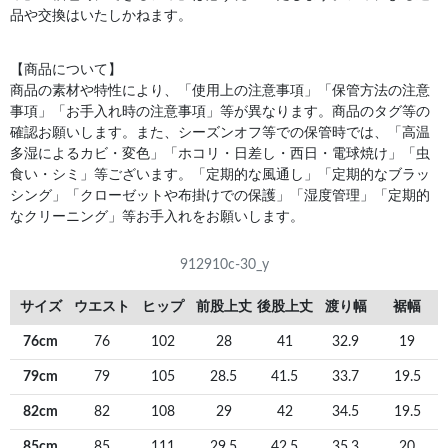
品や交換はいたしかねます。
【商品について】
商品の素材や特性により、「使用上の注意事項」「保管方法の注意
事項」「お手入れ時の注意事項」等が異なります。商品のタグ等の
確認お願いします。また、シーズンオフ等での保管時では、「高温
多湿によるカビ・変色」「ホコリ・日差し・西日・電球焼け」「虫
食い・シミ」等ございます。「定期的な風通し」「定期的なブラッ
シング」「クローゼットや布掛けでの保護」「湿度管理」「定期的
なクリーニング」等お手入れをお願いします。
912910c-30_y
サイズ
ウエスト
ヒップ
前股上丈
後股上丈
渡り幅
裾幅
76cm
76
102
28
41
32.9
19
79cm
79
105
28.5
41.5
33.7
19.5
82cm
82
108
29
42
34.5
19.5
85cm
85
111
29.5
42.5
35.3
20