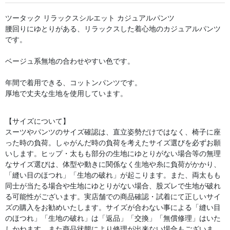
ツータック リラックスシルエット カジュアルパンツ
腰回りにゆとりがある、リラックスした着心地のカジュアルパンツ
です。
ベージュ系無地の合わせやすい色です。
年間で着用できる、コットンパンツです。
厚地で丈夫な生地を使用しています。
【サイズについて】
スーツやパンツのサイズ確認は、直立姿勢だけではなく、椅子に座
った時の負荷。しゃがんだ時の負荷を考えたサイズ選びを必ずお願
いします。ヒップ・太もも部分の生地にゆとりがない場合等の無理
なサイズ選びは、体型や動きに関係なく生地や糸に負荷がかかり、
「縫い目のほつれ」「生地の破れ」が起こります。また、両太もも
同士が当たる場合や生地にゆとりがない場合、股ズレで生地が破れ
る可能性がございます。実店舗での商品確認・試着にて正しいサイ
ズの購入をお勧めいたします。サイズが合わない事による「縫い目
のほつれ」「生地の破れ」は「返品」「交換」「無償修理」はいた
しかねます。また商品状態により修理が出来ない場合もございま