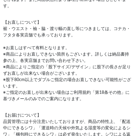
す。
【お直しについて】
裾・ウエスト・袖・脇・渡り幅の直し等につきましては、コナカ・
フタタ各実店舗でも承っております。
※お直しはすべて有料となります。
※商品によりお直しできない箇所もございます。詳しくは納品書持
参の上、各実店舗までお問い合わせ下さい。
※商品によりご指定の「股下サイズ/デザイン」に股下の長さが足り
ずお直しが出来ない場合がございます。
※股下80cm以上でダブルご指定の場合お直しできない可能性がござ
います。
※ご指定のお直しが出来ない場合はご利用規約「第18条その他」に
基づきメールのみでのご案内になります。
【お届けについて】
品質管理には十分注意いたしておりますが、商品の特性上、「配送
中にできるシワ」「運送時の天候や外気よる湿度等の変化によるシ
ワ」「梱包時にできるシワ」は必ず発生いたします。シワによる返