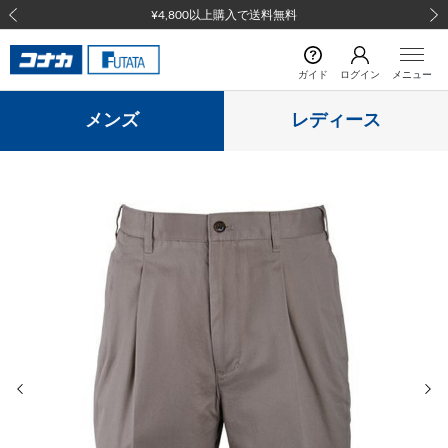
¥4,800以上購入で送料無料
前の画像
次の
ガイド
ログイン
メニュー
メンズ
レディース
前の画像
次