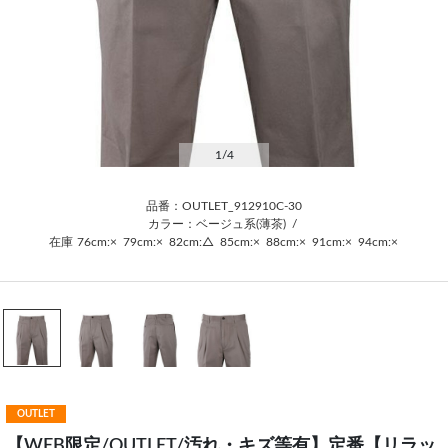
1
/4
品番：OUTLET_912910C-30
カラー：ベージュ系(薄茶)
/
在庫
76cm:×
79cm:×
82cm:△
85cm:×
88cm:×
91cm:×
94cm:×
OUTLET
【WEB限定/OUTLET/汚れ・キズ等有】定番【リラッ