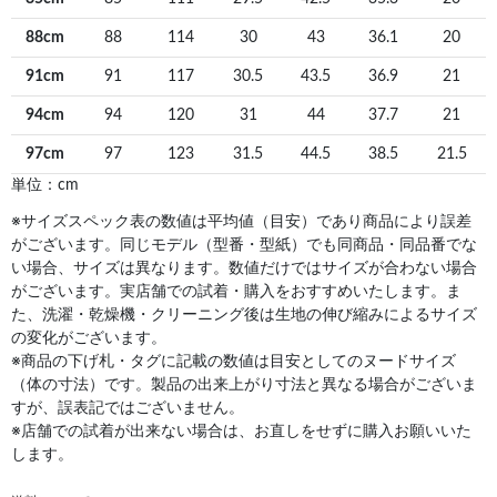
88cm
88
114
30
43
36.1
20
91cm
91
117
30.5
43.5
36.9
21
94cm
94
120
31
44
37.7
21
97cm
97
123
31.5
44.5
38.5
21.5
単位：cm
※サイズスペック表の数値は平均値（目安）であり商品により誤差
がございます。同じモデル（型番・型紙）でも同商品・同品番でな
い場合、サイズは異なります。数値だけではサイズが合わない場合
がございます。実店舗での試着・購入をおすすめいたします。ま
た、洗濯・乾燥機・クリーニング後は生地の伸び縮みによるサイズ
の変化がございます。
※商品の下げ札・タグに記載の数値は目安としてのヌードサイズ
（体の寸法）です。製品の出来上がり寸法と異なる場合がございま
すが、誤表記ではございません。
※店舗での試着が出来ない場合は、お直しをせずに購入お願いいた
します。