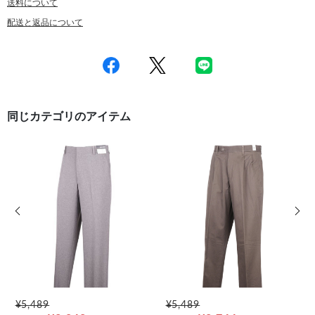
送料について
配送と返品について
同じカテゴリのアイテム
前の画像
次の
¥5,489
¥5,489