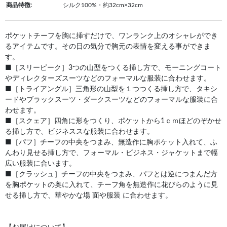
商品特徴:
シルク100%・約32cm×32cm
ポケットチーフを胸に挿すだけで、ワンランク上のオシャレができ
るアイテムです。その日の気分で胸元の表情を変える事ができま
す。
■［スリーピーク］3つの山型をつくる挿し方で、モーニングコート
やディレクターズスーツなどのフォーマルな服装に合わせます。
■［トライアングル］三角形の山型を１つつくる挿し方で、タキシ
ードやブラックスーツ・ダークスーツなどのフォーマルな服装に合
わせます。
■［スクェア］四角に形をつくり、ポケットから1ｃｍほどのぞかせ
る挿し方で、ビジネススな服装に合わせます。
■［パフ］チーフの中央をつまみ、無造作に胸ポケット入れて、ふ
んわり見せる挿し方で、フォーマル・ビジネス・ジャケットまで幅
広い服装に合います。
■［クラッシュ］チーフの中央をつまみ、パフとは逆につまんだ方
を胸ポケットの奥に入れて、チーフ角を無造作に花びらのように見
せる挿し方で、華やかな場 面や服装 に合わせます。