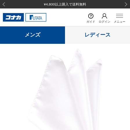
¥4,800以上購入で送料無料
前の画像
次の
ガイド
ログイン
メニュー
メンズ
レディース