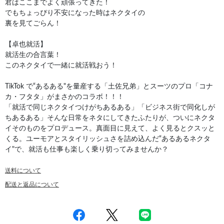
君はここまでよく頑張ってきた！
でもちょっぴり不安になった時はネクタイの
裏を見てごらん！
【卓也就活】
就活生の合言葉！
このネクタイで一緒に就活戦おう！
TikTok で“あるある"を量産する「土佐兄弟」とスーツのプロ「コナ
カ・フタタ」がまさかのコラボ！！！
「就活で同じネクタイつけがちあるある」「ビジネス街で同化しが
ちあるある」そんな日常をネタにしてきたふたりが、ついにネクタ
イそのものをプロデュース。真面目に見えて、よく見るとクスッと
くる。ユーモアとスタイリッシュさを詰め込んだ“あるあるネクタ
イ"で、就活も仕事も楽しく乗り切ってみませんか？
送料について
配送と返品について