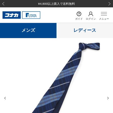
¥4,800以上購入で送料無料
前の画像
次の
ガイド
ログイン
メニュー
メンズ
レディース
前の画像
次