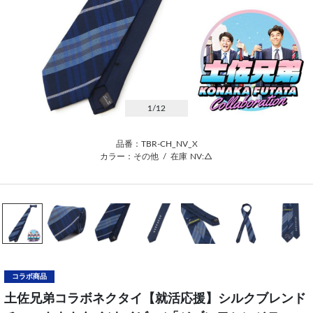
1
/12
品番：TBR-CH_NV_X
カラー：その他
/
在庫
NV:△
コラボ商品
土佐兄弟コラボネクタイ【就活応援】シルクブレンド