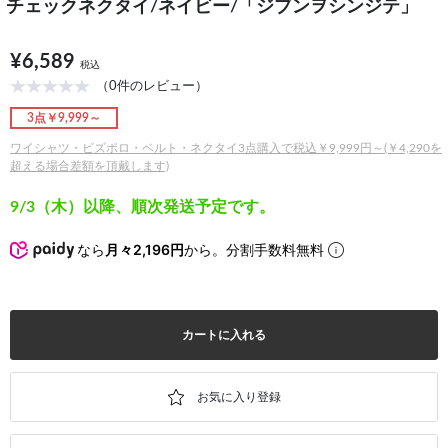
チェックネクタイ/ネイビー/「ジブンヲシンジテ」
¥6,589
税込
（0件のレビュー）
3点￥9,999～
ワイシャツ・ビズポロ・ベルト・ネクタイ3点購入で税込￥9,999円～(￥4,290を
超える場合差額を頂戴します)
9/3（木）以降、順次発送予定です。
なら
月々2,196円
から。分割手数料無料
カートに入れる