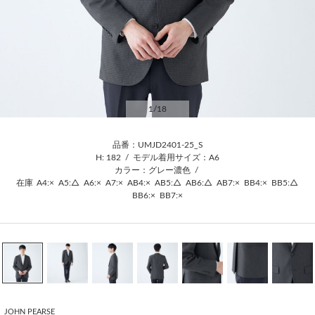
1
/18
品番：UMJD2401-25_S
H: 182
/
モデル着用サイズ：A6
カラー：グレー濃色
/
在庫
A4:×
A5:△
A6:×
A7:×
AB4:×
AB5:△
AB6:△
AB7:×
BB4:×
BB5:△
BB6:×
BB7:×
JOHN PEARSE