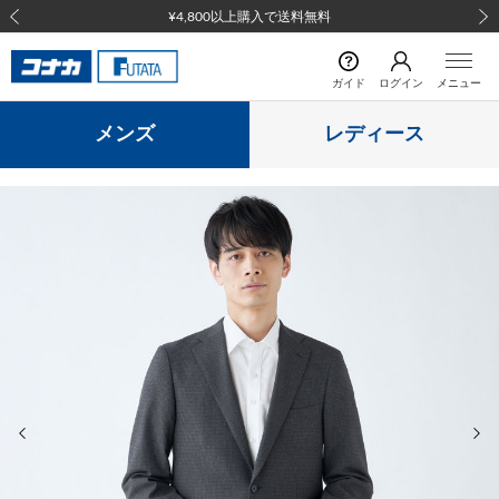
¥4,800以上購入で送料無料
前の画像
次の
ガイド
ログイン
メニュー
メンズ
レディース
前の画像
次