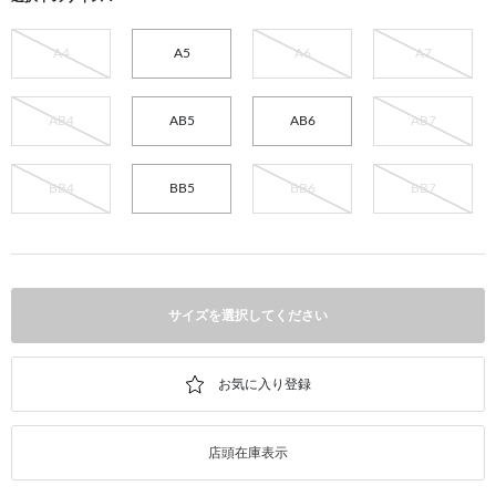
A4
A5
A6
A7
AB4
AB5
AB6
AB7
BB4
BB5
BB6
BB7
サイズを選択してください
店頭在庫表示