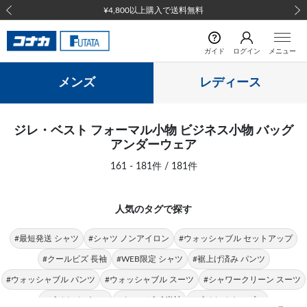
¥4,800以上購入で送料無料
前の画像
次の
ガイド
ログイン
メニュー
メンズ
レディース
ジレ・ベスト フォーマル小物 ビジネス小物 バッグ
アンダーウェア
161 - 181件 / 181件
人気のタグで探す
#最短発送 シャツ
#シャツ ノンアイロン
#ウォッシャブル セットアップ
#クールビズ 長袖
#WEB限定 シャツ
#裾上げ済み パンツ
#ウォッシャブル パンツ
#ウォッシャブル スーツ
#シャワークリーン スーツ
#ビジカジ パンツ
#クールビズ 半袖
#ビジカジ トップス