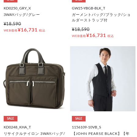
KD0250_GRY_X
GW25-YBGB-BLK_T
3WAYバッグ/グレー
ガーメントバッグ/ブラック/ショ
ルダーストラップ付
¥18,590
¥16,731
¥18,590
WEB価格
税込
¥16,731
WEB価格
税込
SALE
SALE
KD0248_KHA_T
1156109-10VB_S
リサイクルナイロン 3WAYバッグ/
【JOHN PEARSE BLACK】【年