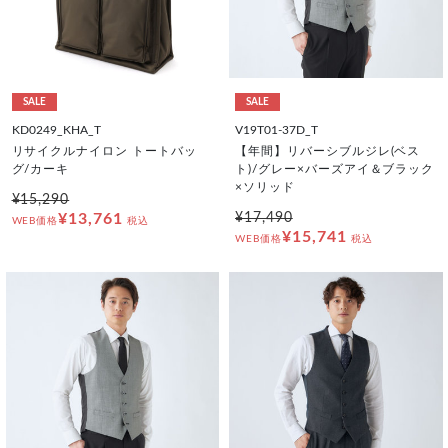
SALE
SALE
KD0249_KHA_T
V19T01-37D_T
リサイクルナイロン トートバッ
【年間】リバーシブルジレ(ベス
グ/カーキ
ト)/グレー×バーズアイ＆ブラック
×ソリッド
¥15,290
¥13,761
¥17,490
WEB価格
税込
¥15,741
WEB価格
税込