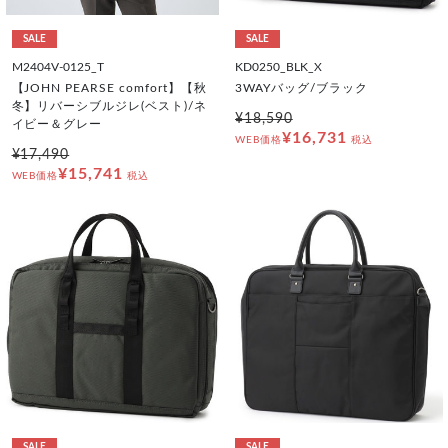
SALE
SALE
M2404V-0125_T
KD0250_BLK_X
【JOHN PEARSE comfort】【秋
3WAYバッグ/ブラック
冬】リバーシブルジレ(ベスト)/ネ
¥18,590
イビー＆グレー
¥16,731
WEB価格
税込
¥17,490
¥15,741
WEB価格
税込
SALE
SALE