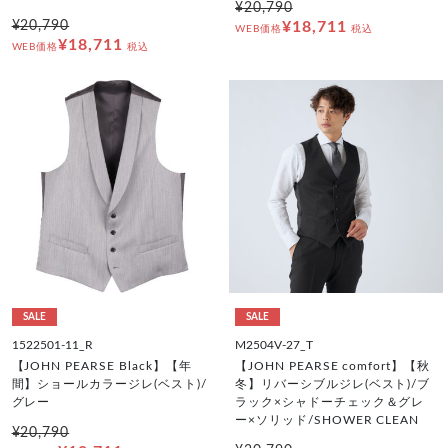
¥20,790
¥20,790
¥18,711
WEB価格
税込
¥18,711
WEB価格
税込
SALE
SALE
1522501-11_R
M2504V-27_T
【JOHN PEARSE Black】【年
【JOHN PEARSE comfort】【秋
間】ショールカラージレ(ベスト)/
冬】リバーシブルジレ(ベスト)/ブ
グレー
ラック×シャドーチェック＆グレ
ー×ソリッド/SHOWER CLEAN
¥20,790