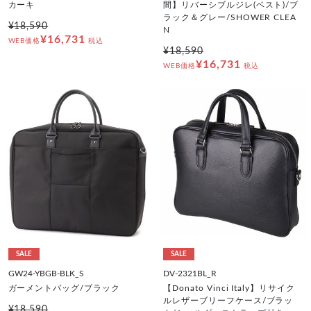
カーキ
間】リバーシブルジレ(ベスト)/ブ
ラック＆グレー/SHOWER CLEA
¥18,590
N
¥16,731
WEB価格
税込
¥18,590
¥16,731
WEB価格
税込
SALE
SALE
GW24-YBGB-BLK_S
DV-2321BL_R
ガーメントバッグ/ブラック
【Donato Vinci Italy】リサイク
ルレザーブリーフケース/ブラッ
¥18,590