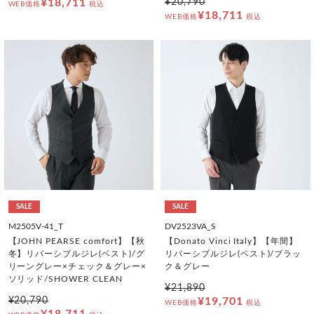
¥18,711
¥20,790
WEB価格
税込
¥18,711
WEB価格
税込
SALE
SALE
M2505V-41_T
DV2523VA_S
【JOHN PEARSE comfort】【秋
【Donato Vinci Italy】【年間】
冬】リバーシブルジレ(ベスト)/グ
リバーシブルジレ(ベスト)/ブラッ
リーングレー×チェック＆グレー×
ク＆グレー
ソリッド/SHOWER CLEAN
¥21,890
¥20,790
¥19,701
WEB価格
税込
¥18,711