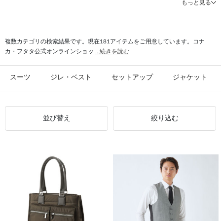
もっと見る
#クールビズ パンツ
#シャツ 形態安定
#パンツ 春夏
#シャツ ストレッチ
#シャツ スリム
#ビジカジ ジャケット
#氷撃 ワイシャツ
#スーツ フォーマル
複数カテゴリの検索結果です。現在181アイテムをご用意しています。コナ
カ・フタタ公式オンラインショッ
...続きを読む
スーツ
ジレ・ベスト
セットアップ
ジャケット
並び替え
絞り込む