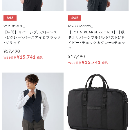
SALE
SALE
V19T01-37E_T
M2300V-1125_T
【年間】リバーシブルジレ(ベス
【JOHN PEARSE comfort】【秋
ト)/グレー×バーズアイ＆ブラック
冬】リバーシブルジレ(ベスト)/ネ
×ソリッド
イビー×チェック＆グレー×チェッ
ク
¥17,490
¥15,741
¥17,490
WEB価格
税込
¥15,741
WEB価格
税込