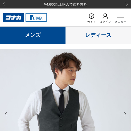
¥4,800以上購入で送料無料
前の画像
次の
ガイド
ログイン
メニュー
メンズ
レディース
前の画像
次