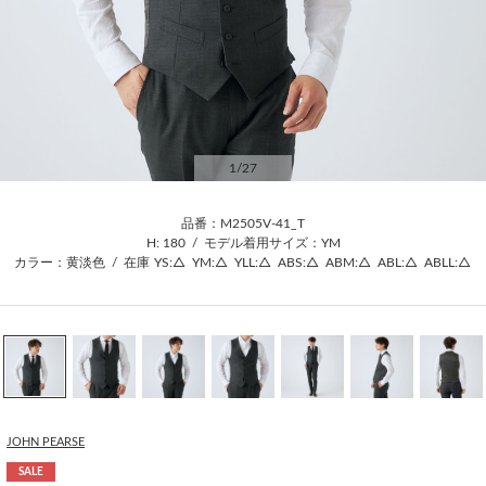
1
/27
品番：M2505V-41_T
H: 180
/
モデル着用サイズ：YM
カラー：黄淡色
/
在庫
YS:△
YM:△
YLL:△
ABS:△
ABM:△
ABL:△
ABLL:△
JOHN PEARSE
SALE