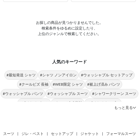
お探しの商品が見つかりませんでした。
検索条件をゆるめに設定したり、
上位のジャンルで検索してください。
人気のキーワード
#最短発送 シャツ
#シャツ ノンアイロン
#ウォッシャブル セットアップ
#クールビズ 長袖
#WEB限定 シャツ
#裾上げ済み パンツ
#ウォッシャブル パンツ
#ウォッシャブル スーツ
#シャワークリーン スーツ
#ビジカジ パンツ
#クールビズ 半袖
#ビジカジ トップス
もっと見る
#クールビズ パンツ
#シャツ 形態安定
#パンツ 春夏
#シャツ ストレッチ
#シャツ スリム
#ビジカジ ジャケット
#氷撃 ワイシャツ
#スーツ フォーマル
スーツ
|
ジレ・ベスト
|
セットアップ
|
ジャケット
|
フォーマルスーツ