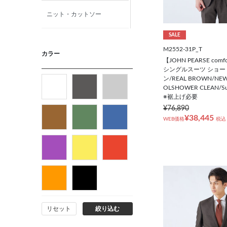
ニット・カットソー
SALE
カジュアルシャツ
M2552-31P_T
カラー
【JOHN PEARSE co
シングルスーツ ショー
アウター
ン/REAL BROWN/NEW
OLSHOWER CLEAN/Sus
※裾上げ必要
フォーマルタイ
¥76,890
¥38,445
WEB価格
税込
ネクタイ
ベルト
ビジネス小物
リセット
絞り込む
バッグ