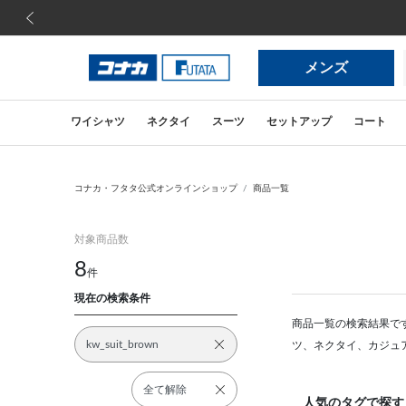
前の画像
メンズ
ワイシャツ
ネクタイ
スーツ
セットアップ
コート
コナカ・フタタ公式オンラインショップ
商品一覧
対象商品数
8
件
現在の検索条件
商品一覧の検索結果で
kw_suit_brown
ツ、ネクタイ、カジュ
全て解除
人気のタグで探す