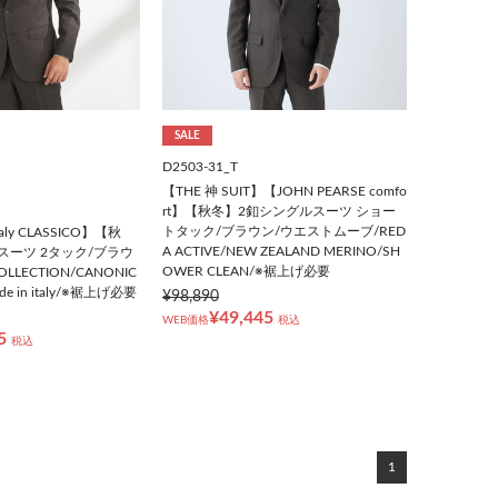
SALE
D2503-31_T
【THE 神 SUIT】【JOHN PEARSE comfo
rt】【秋冬】2釦シングルスーツ ショー
トタック/ブラウン/ウエストムーブ/RED
Italy CLASSICO】【秋
A ACTIVE/NEW ZEALAND MERINO/SH
スーツ 2タック/ブラウ
OWER CLEAN/※裾上げ必要
COLLECTION/CANONIC
made in italy/※裾上げ必要
¥98,890
¥49,445
WEB価格
税込
5
税込
1