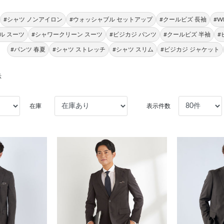
#シャツ ノンアイロン
#ウォッシャブル セットアップ
#クールビズ 長袖
#W
ル スーツ
#シャワークリーン スーツ
#ビジカジ パンツ
#クールビズ 半袖
#
#パンツ 春夏
#シャツ ストレッチ
#シャツ スリム
#ビジカジ ジャケット
示
在庫
表示件数