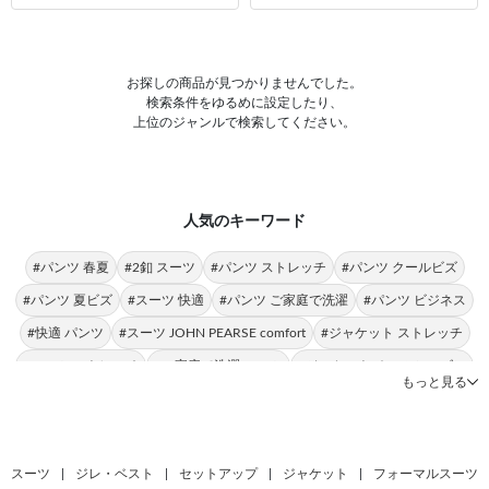
お探しの商品が見つかりませんでした。
検索条件をゆるめに設定したり、
上位のジャンルで検索してください。
人気のキーワード
#パンツ 春夏
#2釦 スーツ
#パンツ ストレッチ
#パンツ クールビズ
#パンツ 夏ビズ
#スーツ 快適
#パンツ ご家庭で洗濯
#パンツ ビジネス
#快適 パンツ
#スーツ JOHN PEARSE comfort
#ジャケット ストレッチ
#スーツ ストレッチ
#ご家庭で洗濯 スーツ
#ジャケット オールシーズン
もっと見る
#ご家庭で洗濯 ストレッチ
#スーツ オールシーズン
#パンツ フォーマル
#ジャケット ビジネス
#パンツ トレンド
#オールシーズン パンツ
スーツ
|
ジレ・ベスト
|
セットアップ
|
ジャケット
|
フォーマルスーツ