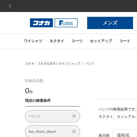
前の画像
メンズ
ワイシャツ
ネクタイ
スーツ
セットアップ
コート
コナカ・フタタ公式オンラインショップ
パンツ
対象商品数
0
件
現在の検索条件
パンツの検索結果です
パンツ
ネクタイ、カジュアル
kw_shoes_slipon
表示順