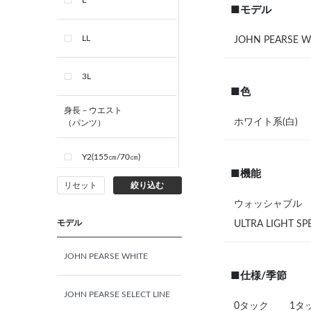
L
■モデル
LL
JOHN PEARSE W
3L
■色
身長－ウエスト
ホワイト系(白)
（パンツ）
Y2(155㎝/70㎝)
■機能
リセット
絞り込む
Y3(160㎝/72㎝)
ウォッシャブル
モデル
ULTRA LIGH
Y4(165㎝/74㎝)
JOHN PEARSE WHITE
Y5(170㎝/76㎝)
■仕様/季節
JOHN PEARSE SELECT LINE
0タック
1タ
Y6(175㎝/78㎝)