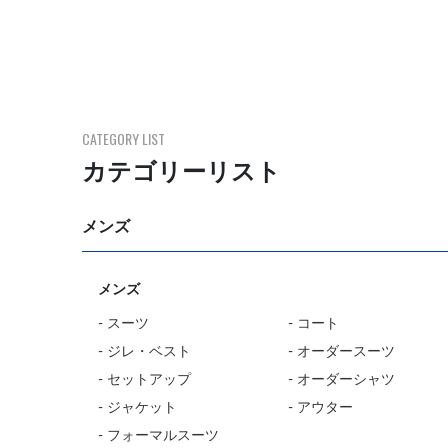
ウエスト（cm）
（パンツ）
73cm
CATEGORY LIST
76cm
カテゴリーリスト
79cm
メンズ
82cm
メンズ
85cm
- スーツ
- コート
- ジレ・ベスト
- オーダースーツ
88cm
- セットアップ
- オーダーシャツ
- ジャケット
- アウター
91cm
- フォーマルスーツ