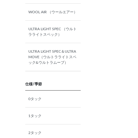
WOOL AIR （ウールエアー）
AB4(165㎝/84㎝)
ULTRA LIGHT SPEC （ウルト
AB5(170㎝/86㎝)
ラライトスペック）
AB6(175㎝/88㎝)
ULTRA LIGHT SPEC＆ULTRA
MOVE（ウルトラライトスペ
ック&ウルトラムーブ）
AB7(180㎝/90㎝)
AB8(185㎝/92㎝)
仕様/季節
AB9(190㎝/94㎝)
0タック
BB4(165㎝/92㎝)
1タック
BB5(170㎝/94㎝)
2タック