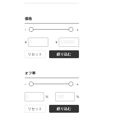
BB6(175㎝/96㎝)
価格
BB7(180㎝/98㎝)
¥
¥
BB8(185㎝/100㎝)
リセット
絞り込む
BB9(190㎝/102㎝)
オフ率
E5(170㎝/100㎝)
E6(175㎝/102㎝)
%
%
リセット
絞り込む
E7(180㎝/104㎝)
E8(185㎝/106㎝)