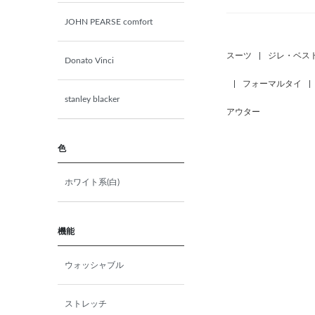
JOHN PEARSE comfort
Y7(180㎝/80㎝)
スーツ
|
ジレ・ベス
Donato Vinci
Y8(185㎝/82㎝)
|
フォーマルタイ
|
stanley blacker
アウター
A3(160㎝/76㎝)
色
A4(165㎝/78㎝)
ホワイト系(白)
A5(170㎝/80㎝)
A6(175㎝/82㎝)
機能
ウォッシャブル
A7(180㎝/84㎝)
ストレッチ
A8(185㎝/86㎝)