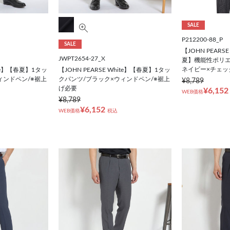
SALE
P212200-88_P
SALE
【JOHN PEARSE 
JWPT2654-27_X
夏】機能性ポリエ
ネイビー×チェッ
ite】【春夏】1タッ
【JOHN PEARSE White】【春夏】1タッ
ィンドペン/※裾上
クパンツ/ブラック×ウィンドペン/※裾上
¥8,789
げ必要
¥6,152
WEB価格
¥8,789
¥6,152
WEB価格
税込