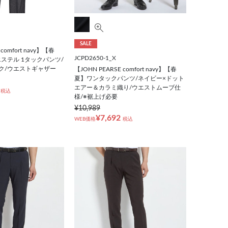
SALE
comfort navy】【春
JCPD2650-1_X
ステル 1タックパンツ/
ク/ウエストギャザー
【JOHN PEARSE comfort navy】【春
夏】ワンタックパンツ/ネイビー×ドット
エアー＆カラミ織り/ウエストムーブ仕
税込
様/※裾上げ必要
¥10,989
¥7,692
WEB価格
税込