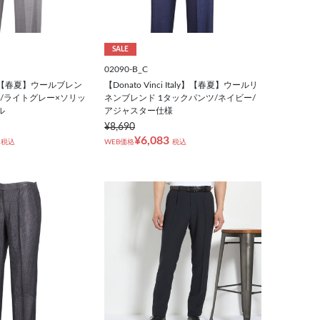
SALE
02090-B_C
FE】【春夏】ウールブレン
【Donato Vinci Italy】【春夏】ウールリ
ツ/ライトグレー×ソリッ
ネンブレンド 1タックパンツ/ネイビー/
ル
アジャスター仕様
¥8,690
¥6,083
税込
WEB価格
税込