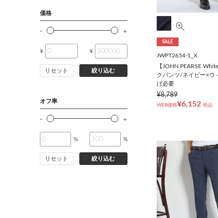
シューズ
価格
靴下
SALE
¥
¥
JWPT2654-1_X
アンダーウェア
【JOHN PEARSE Wh
リセット
絞り込む
クパンツ/ネイビー×ウ
げ必要
コート
¥8,789
オフ率
¥6,152
WEB価格
税込
オーダースーツ
%
%
オーダーシャツ
リセット
絞り込む