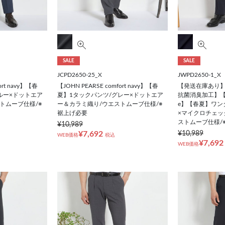
SALE
SALE
JCPD2650-25_X
JWPD2650-1_X
ort navy】【春
【JOHN PEARSE comfort navy】【春
【発送在庫あり
ルー×ドットエア
夏】1タックパンツ/グレー×ドットエア
抗菌消臭加工】【JOH
トムーブ仕様/※
ー＆カラミ織り/ウエストムーブ仕様/※
e】【春夏】ワン
裾上げ必要
×マイクロチェック/
ストムーブ仕様/
¥10,989
¥7,692
¥10,989
WEB価格
税込
¥7,692
WEB価格