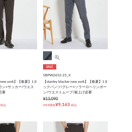
SALE
SBPW2652-25_X
ker new york】【春夏】1タ
【stanley blacker new york】【春夏】1タ
ウン×サッカー/ウエス
ックパンツ/グレー×ソラーロヘリンボー
必要
ン/ウエストムーブ/裾上げ必要
¥13,090
¥9,163
税込
WEB価格
税込