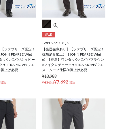
SALE
JWPD2650-31_X
】【ファブリーズ認定！
【発送在庫あり】【ファブリーズ認定！
N PEARSE Whit
抗菌消臭加工】【JOHN PEARSE Whit
タックパンツ/ネイビー
e】【春夏】ワンタックパンツ/ブラウン
ULTRA MOVE/ウエ
×マイクロチェック/ULTRA MOVE/ウエ
※裾上げ必要
ストムーブ仕様/※裾上げ必要
¥10,989
¥7,692
税込
WEB価格
税込