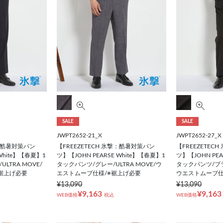
SALE
SALE
JWPT2652-21_X
JWPT2652-27_X
撃：酷暑対策パン
【FREEZETECH 氷撃：酷暑対策パン
【FREEZETEC
White】【春夏】1
ツ】【JOHN PEARSE White】【春夏】1
ツ】【JOHN PEA
LTRA MOVE/
タックパンツ/グレー/ULTRA MOVE/ウ
タックパンツ/ブラッ
裾上げ必要
エストムーブ仕様/※裾上げ必要
ウエストムーブ仕
¥13,090
¥13,090
¥9,163
¥9,163
WEB価格
税込
WEB価格