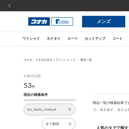
前の画像
メンズ
ワイシャツ
ネクタイ
スーツ
セットアップ
コート
コナカ・フタタ公式オンラインショップ
商品一覧
対象商品数
53
件
現在の検索条件
商品一覧の検索結果で
kw_slacks_onetuck
ツ、ネクタイ、カジュ
全て解除
人気のタグで探す