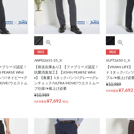
SALE
SALE
JWPD2651-25_X
VLPT2650-1_X
ァブリーズ認定！
【発送在庫あり】【ファブリーズ認定！
【VIVIAN LI
EARSE Whit
抗菌消臭加工】【JOHN PEARSE Whit
ド 1タックパン
ンツ/ネイビー×グ
e】【春夏】1タックパンツ/グレー×グレ
ブル/※裾上げ必
MOVE/ウエストム
ンチェック/ULTRA MOVE/ウエストムー
¥10,989
ブ仕様/※裾上げ必要
¥7,692
WEB価格
¥10,989
¥7,692
WEB価格
税込