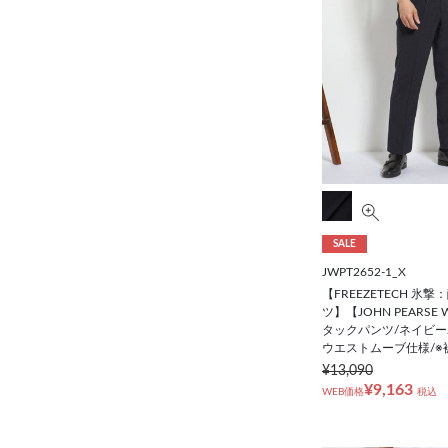
SALE
JWPT2652-1_X
【FREEZETECH 氷
ツ】【JOHN PEARSE 
タックパンツ/ネイビー/U
ウエストムーブ仕様/※
¥13,090
¥9,163
WEB価格
税込