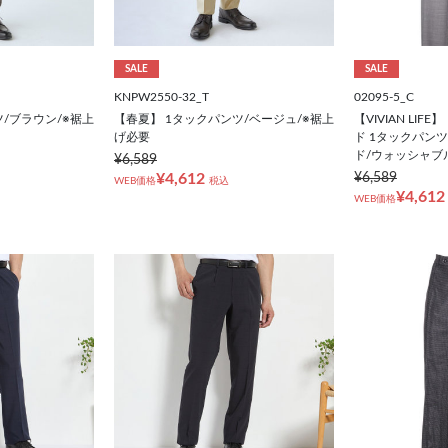
SALE
SALE
KNPW2550-32_T
02095-5_C
/ブラウン/※裾上
【春夏】 1タックパンツ/ベージュ/※裾上
【VIVIAN LI
げ必要
ド 1タックパン
ド/ウォッシャブ
¥6,589
¥4,612
¥6,589
WEB価格
税込
¥4,612
WEB価格