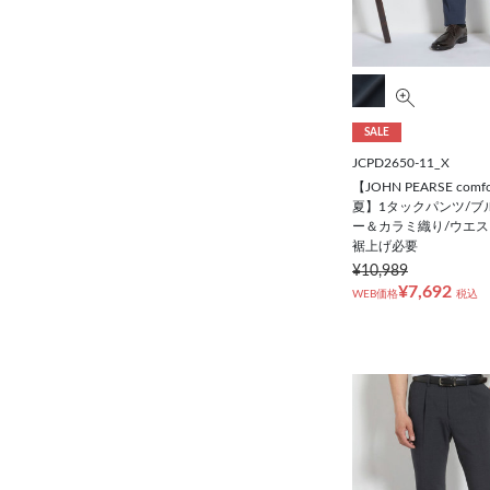
SALE
JCPD2650-11_X
【JOHN PEARSE comf
夏】1タックパンツ/ブ
ー＆カラミ織り/ウエス
裾上げ必要
¥10,989
¥7,692
WEB価格
税込