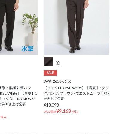
SALE
JWPT2656-31_X
H 氷撃：酷暑対策パン
【JOHN PEARSE White】【春夏】1タッ
RSE White】【春夏】1
クパンツ/ブラウン/ウエストムーブ仕様/
ク/ULTRA MOVE/
※裾上げ必要
様/※裾上げ必要
¥13,090
¥9,163
WEB価格
税込
税込