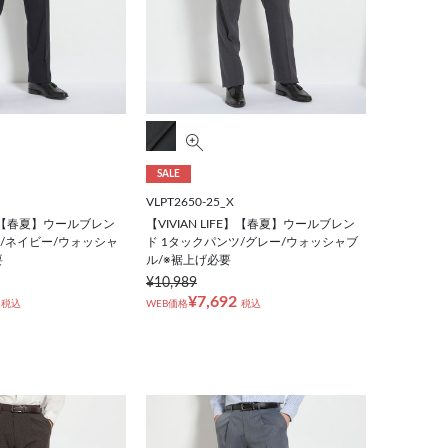
SALE
VLPT2650-25_X
FE】【春夏】ウールブレン
【VIVIAN LIFE】【春夏】ウールブレン
ツ/ネイビー/ウォッシャ
ド 1タックパンツ/グレー/ウォッシャブ
要
ル/※裾上げ必要
¥10,989
¥7,692
税込
WEB価格
税込