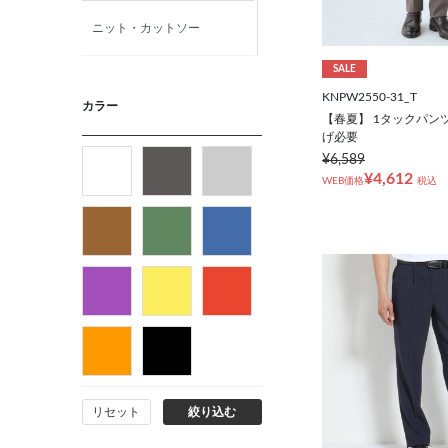
ニット・カットソー
SALE
カジュアルシャツ
KNPW2550-31_T
カラー
【春夏】 1タックパンツ
げ必要
アウター
¥6,589
¥4,612
WEB価格
税込
フォーマルタイ
ネクタイ
ベルト
ビジネス小物
リセット
絞り込む
バッグ