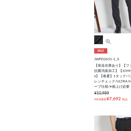
SALE
JWPD2651-1_X
【発送在庫あり】【フ
抗菌消臭加工】【JOHN P
e】【春夏】1タックパ
レンチェック/ULTRA 
ーブ仕様/※裾上げ必要
¥10,989
¥7,692
WEB価格
税込