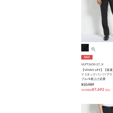
SALE
VLPT2650-27_X
【VIVIAN LIFE】
ド 1タックパンツ/ブ
ブル/※裾上げ必要
¥10,989
¥7,692
WEB価格
税込