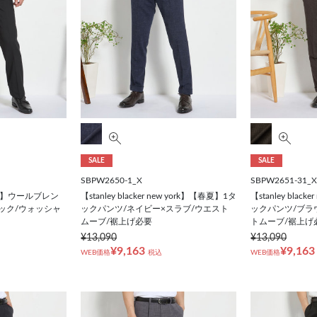
SALE
SALE
SBPW2650-1_X
SBPW2651-31_X
【春夏】ウールブレン
【stanley blacker new york】【春夏】1タ
【stanley blac
ラック/ウォッシャ
ックパンツ/ネイビー×スラブ/ウエスト
ックパンツ/ブラ
ムーブ/裾上げ必要
トムーブ/裾上げ
¥13,090
¥13,090
¥9,163
¥9,163
WEB価格
税込
WEB価格