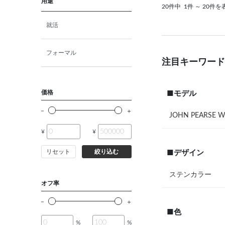
用途
20件中
1件 ～ 20件を
就活
フォーマル
注目キーワード
価格
■モデル
JOHN PEARSE W
¥
¥
リセット
絞り込む
■デザイン
ステンカラー
オフ率
■色
%
%