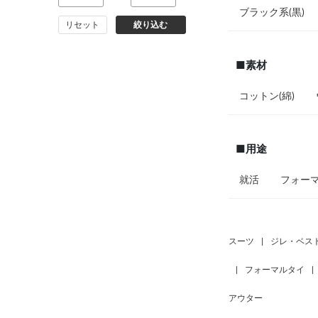
ブラック系(黒)
リセット
絞り込む
■素材
コットン(綿)
■用途
就活
フォー
スーツ
|
ジレ・ベス
|
フォーマルタイ
|
アウター