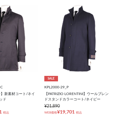
SALE
_C
KPL2000-29_P
】新素材コート/ネイ
【PATRIZIO LORENTINI】ウールブレン
ッド
ドスタンドカラーコート/ネイビー
¥21,890
1
¥19,701
税込
WEB価格
税込