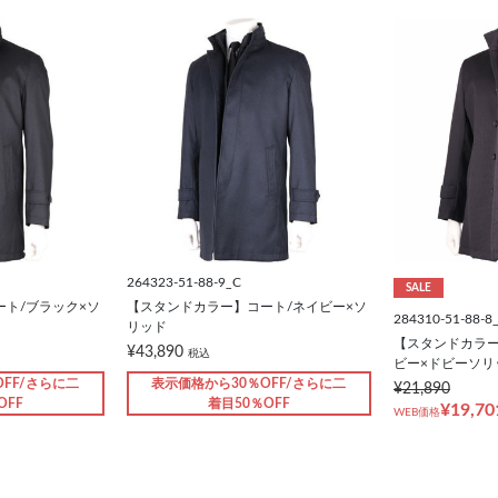
264323-51-88-9_C
SALE
ト/ブラック×ソ
【スタンドカラー】コート/ネイビー×ソ
284310-51-88-8
リッド
【スタンドカラー
¥43,890
税込
ビー×ドビーソリ
FF/さらに二
表示価格から30％OFF/さらに二
¥21,890
OFF
着目50％OFF
¥19,70
WEB価格