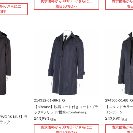
表示価格から30％OFF/さらに二
表示価格から
FF/さらに二
着目50％OFF
着目
OFF
214312-51-88-1_Q
294303-51-88_Q
【Biscorse】脱着フード付きコート/ブラ
【スタンドカラー
ック×ソリッド/撥水/Comfortemp
リンボーン
/WORK LINE】ラ
¥43,890
¥43,890
税込
税込
ブラック
表示価格から30％OFF/さらに二
表示価格から
着目50％OFF
着目