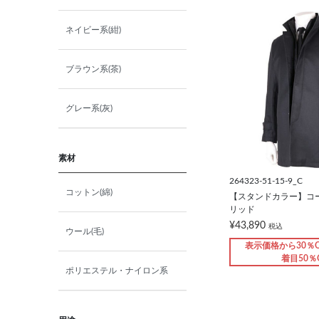
ネイビー系(紺)
ブラウン系(茶)
グレー系(灰)
素材
264323-51-15-9_C
コットン(綿)
【スタンドカラー】コー
リッド
¥43,890
税込
ウール(毛)
表示価格から30％O
着目50％
ポリエステル・ナイロン系