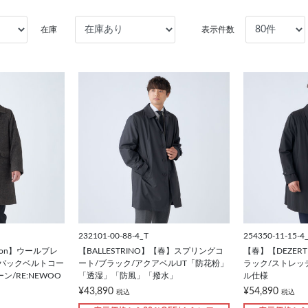
在庫
表示件数
232101-00-88-4_T
254350-11-15-4
ction】ウールブレ
【BALLESTRINO】【春】スプリングコ
【春】【DEZER
ンバックベルトコー
ート/ブラック/アクアベルUT「防花粉」
ラック/ストレッ
ン/RE:NEWOO
「透湿」「防風」「撥水」
ル仕様
¥43,890
¥54,890
税込
税込