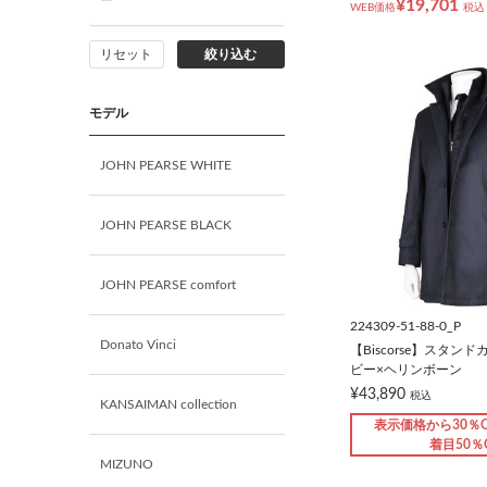
¥19,701
WEB価格
税込
シューズ
リセット
絞り込む
靴下
モデル
アンダーウェア
JOHN PEARSE WHITE
コート
JOHN PEARSE BLACK
オーダースーツ
JOHN PEARSE comfort
オーダーシャツ
224309-51-88-0_P
Donato Vinci
【Biscorse】スタン
ビー×ヘリンボーン
¥43,890
税込
KANSAIMAN collection
表示価格から30％O
着目50％
MIZUNO