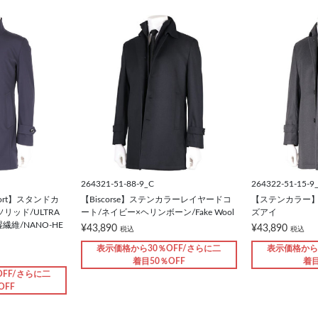
264321-51-88-9_C
264322-51-15-9
mfort】スタンドカ
【Biscorse】ステンカラーレイヤードコ
【ステンカラー】
リッド/ULTRA
ート/ネイビー×ヘリンボーン/Fake Wool
ズアイ
繊維/NANO-HE
¥43,890
¥43,890
税込
税込
表示価格から30％OFF/さらに二
表示価格から
着目50％OFF
着目
FF/さらに二
OFF