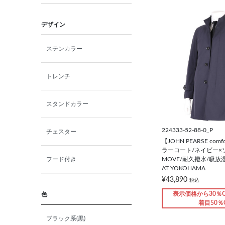
デザイン
ステンカラー
トレンチ
スタンドカラー
224333-52-88-0_P
チェスター
【JOHN PEARSE co
ラーコート/ネイビー×ソ
MOVE/耐久撥水/吸放湿
フード付き
AT YOKOHAMA
¥43,890
税込
表示価格から30％O
色
着目50％
ブラック系(黒)