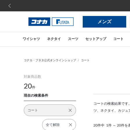
前の画像
メンズ
ワイシャツ
ネクタイ
スーツ
セットアップ
コート
コナカ・フタタ公式オンラインショップ
コート
対象商品数
20
件
現在の検索条件
コートの検索結果です
コート
ツ、ネクタイ、カジュ
全て解除
20件中
1件 ～ 20件を