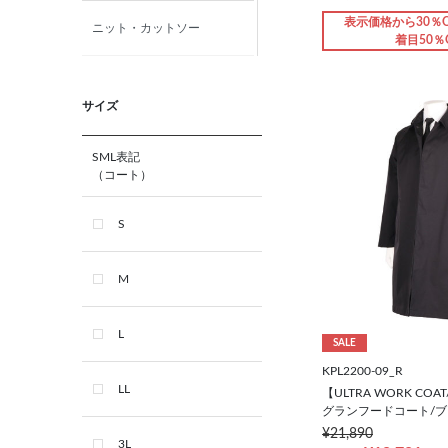
表示価格から30％O
ニット・カットソー
着目50％
カジュアルシャツ
サイズ
アウター
SML表記
（コート）
フォーマルタイ
S
ネクタイ
M
ベルト
L
SALE
ビジネス小物
KPL2200-09_R
LL
【ULTRA WORK COAT
グランフードコート/
バッグ
¥21,890
3L