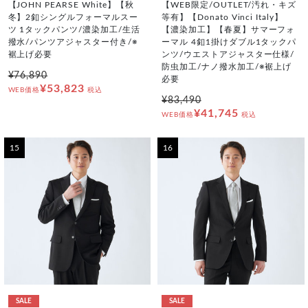
【JOHN PEARSE White】【秋
【WEB限定/OUTLET/汚れ・キズ
冬】2釦シングルフォーマルスー
等有】【Donato Vinci Italy】
ツ 1タックパンツ/濃染加工/生活
【濃染加工】【春夏】サマーフォ
撥水/パンツアジャスター付き/※
ーマル 4釦1掛けダブル1タックパ
裾上げ必要
ンツ/ウエストアジャスター仕様/
防虫加工/ナノ撥水加工/※裾上げ
¥76,890
必要
¥53,823
WEB価格
税込
¥83,490
¥41,745
WEB価格
税込
15
16
SALE
SALE