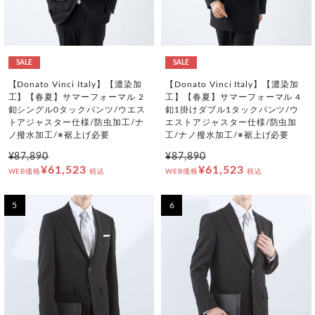
SALE
SALE
【Donato Vinci Italy】【濃染加
【Donato Vinci Italy】【濃染加
工】【春夏】サマーフォーマル 2
工】【春夏】サマーフォーマル 4
釦シングル0タックパンツ/ウエス
釦1掛けダブル1タックパンツ/ウ
トアジャスター仕様/防虫加工/ナ
エストアジャスター仕様/防虫加
ノ撥水加工/※裾上げ必要
工/ナノ撥水加工/※裾上げ必要
¥87,890
¥87,890
¥61,523
¥61,523
WEB価格
税込
WEB価格
税込
5
6