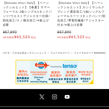
【Donato Vinci Italy】【ベーシ
【Donato Vinci Italy】【ベーシ
ックシルエット】【春夏】サマー
ックシルエット】カシミヤシルク
フォーマル 2釦シングル1タックパ
ブレンド濃染加工/2釦シングルフ
ンツ/ウエストアジャスター仕様/
ォーマルスーツ 1タックパンツ/防
防虫加工/ナノ撥水加工/※裾上げ
虫加工/導電性繊維/アジャスター
必要
付き/※裾上げ必要
¥87,890
¥87,890
¥61,523
¥61,523
WEB価格
税込
WEB価格
税込
コナカ・フタタ公式オンラインショップ
フォーマルスーツ
フォーマルスーツ RANKING