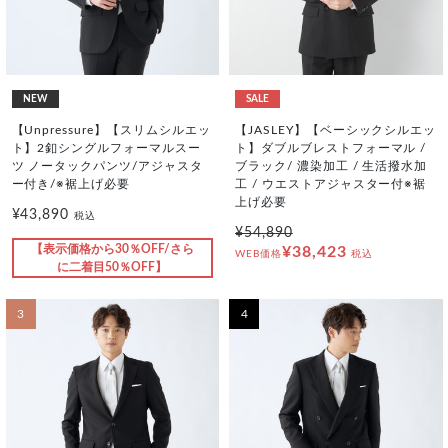
NEW
SALE
【Unpressure】【スリムシルエッ
【JASLEY】【ベーシックシルエッ
ト】2釦シングルフォーマルスー
ト】ダブルブレストフォーマル /
ツ ノータックパンツ/アジャスタ
ブラック/ 濃染加工 / 生活撥水加
ー付き/※裾上げ必要
工 / ウエストアジャスター付※裾
上げ必要
¥43,890
税込
¥54,890
【表示価格から30％OFF/さら
¥38,423
WEB価格
税込
に二着目50％OFF】
3
4