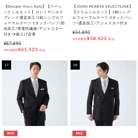
【Donato Vinci Italy】【ベーシ
【JOHN PEARSE SELECTLINE】
ックシルエット】カシミヤシルク
【スリムシルエット】2釦シング
ブレンド濃染加工/2釦シングルフ
ルフォーマルスーツ 0タックパン
ォーマルスーツ 1タックパンツ/防
ツ/濃染加工/アジャスター付き
虫加工/導電性繊維/アジャスター
¥54,890
付き/※裾上げ必要
¥38,423
WEB価格
税込
¥87,890
¥61,523
WEB価格
税込
17
18
SALE
SALE