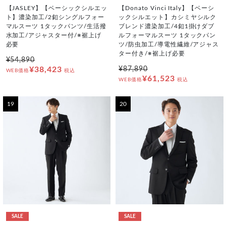
【JASLEY】【ベーシックシルエッ
【Donato Vinci Italy】【ベーシ
ト】濃染加工/2釦シングルフォー
ックシルエット】カシミヤシルク
マルスーツ 1タックパンツ/生活撥
ブレンド濃染加工/4釦1掛けダブ
水加工/アジャスター付/※裾上げ
ルフォーマルスーツ 1タックパン
必要
ツ/防虫加工/導電性繊維/アジャス
ター付き/※裾上げ必要
¥54,890
¥38,423
¥87,890
WEB価格
税込
¥61,523
WEB価格
税込
19
20
SALE
SALE