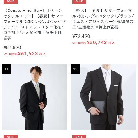
SALE
SALE
【Donato Vinci Italy】【ベーシ
【軽涼】【春夏】サマーフォーマ
ックシルエット】【春夏】サマー
ル2釦シングル 1タック/ブラック/
フォーマル 2釦シングル1タックパ
ウエストアジャスター仕様/濃染加
ンツ/ウエストアジャスター仕様/
工/生活撥水/※裾上げ必要
防虫加工/ナノ撥水加工/※裾上げ
¥72,490
必要
¥50,743
WEB価格
税込
¥87,890
¥61,523
WEB価格
税込
11
12
SALE
SALE