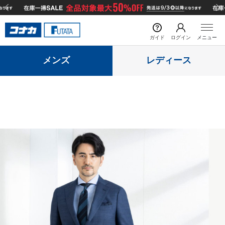
¥4,800以上購入で送料無料
前の画像
次の
ガイド
ログイン
メニュー
メンズ
レディース