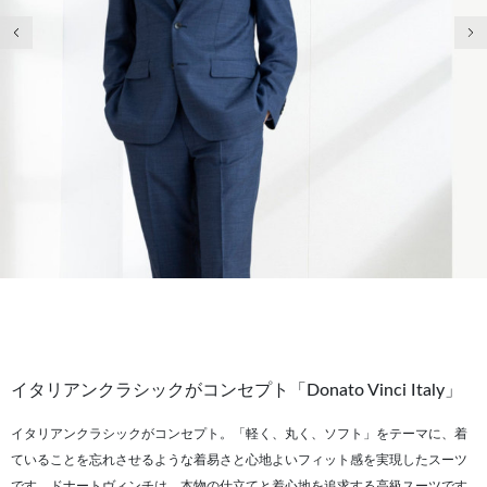
前の画像
次
イタリアンクラシックがコンセプト「Donato Vinci Italy」
イタリアンクラシックがコンセプト。「軽く、丸く、ソフト」をテーマに、着
ていることを忘れさせるような着易さと心地よいフィット感を実現したスーツ
です。ドナートヴィンチは、本物の仕立てと着心地を追求する高級スーツです