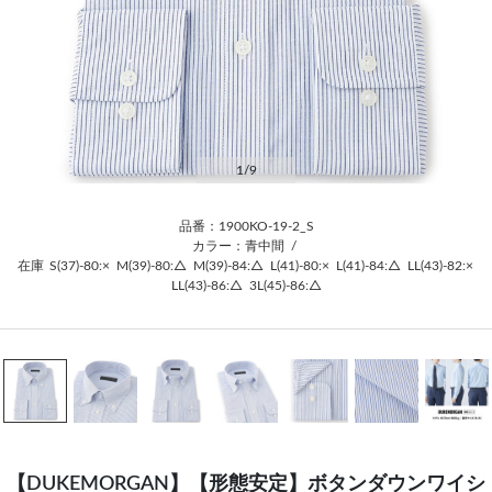
1
/9
品番：1900KO-19-2_S
カラー：青中間
/
在庫
S(37)-80:×
M(39)-80:△
M(39)-84:△
L(41)-80:×
L(41)-84:△
LL(43)-82:×
LL(43)-86:△
3L(45)-86:△
【DUKEMORGAN】【形態安定】ボタンダウンワイシ