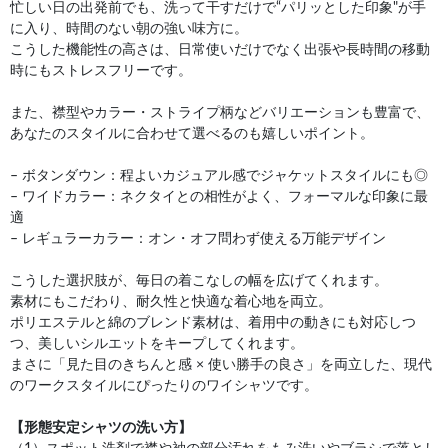
忙しい日の出発前でも、洗って干すだけで“パリッとした印象"が手
に入り、時間のない朝の強い味方に。
こうした機能性の高さは、日常使いだけでなく出張や長時間の移動
時にもストレスフリーです。
また、襟型やカラー・ストライプ柄などバリエーションも豊富で、
あなたのスタイルに合わせて選べるのも嬉しいポイント。
– ボタンダウン：程よいカジュアル感でジャケットスタイルにも◎
– ワイドカラー：ネクタイとの相性がよく、フォーマルな印象に最
適
– レギュラーカラー：オン・オフ問わず使える万能デザイン
こうした選択肢が、毎日の着こなしの幅を広げてくれます。
素材にもこだわり、耐久性と快適な着心地を両立。
ポリエステルと綿のブレンド素材は、着用中の動きにも対応しつ
つ、美しいシルエットをキープしてくれます。
まさに「見た目のきちんと感 × 使い勝手の良さ」を両立した、現代
のワークスタイルにぴったりのワイシャツです。
【形態安定シャツの洗い方】