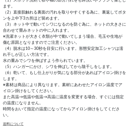
（1）スポット洗剤で襟や袖の部分汚れをもみ洗いやブラシで落とし
ます。
（2）直接肌触れる裏面の汚れを取りやすくする為に、裏返してボタ
ンを上中下3カ所ほど留めます。
（3）ネット中で動いてシワになるのを防ぐ為に、ネットの大きさに
合わせて畳みネットの中に入れます。
※洗濯ネットが大きく衣類が中で動いてしまう場合、毛玉や生地が
傷む原因となりますのでご注意ください。
（4）脱水は10～30秒を目安に行います。形態安定加工シャツは濡
れ干しが正しい方法です。
水の重みでシワを伸ばすよう作られています。
（5）ハンガーにかけ、シワを伸ばしてから陰干しをします。
（6）乾いて、もし仕上がりが気になる部分があればアイロン掛けを
します。
※素材は商品により異なります。素材にあわせたアイロン温度でア
イロン掛けをしてください。
また高温→低温や低温→高温に温度を変更する場合、すぐには指定
の温度になりません。
時間をおいて指定の温度になってからアイロン掛けをしてくださ
い。
送料について