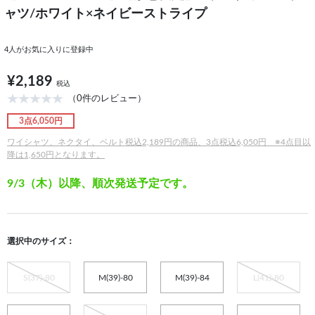
ャツ/ホワイト×ネイビーストライプ
4
人がお気に入りに登録中
¥2,189
税込
（0件のレビュー）
3点6,050円
ワイシャツ、ネクタイ、ベルト税込2,189円の商品、3点税込6,050円 ※4点目以
降は1,650円となります。
9/3（木）以降、順次発送予定です。
選択中のサイズ：
S(37)-80
M(39)-80
M(39)-84
L(41)-80