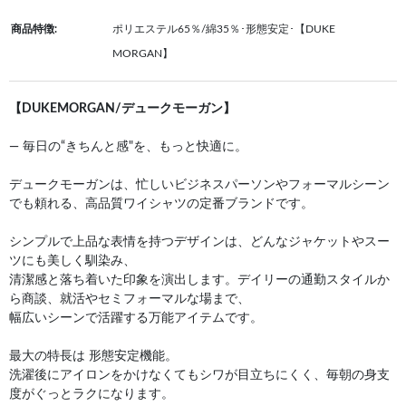
商品特徴:
ポリエステル65％/綿35％･形態安定･【DUKE
MORGAN】
【DUKEMORGAN/デュークモーガン】
— 毎日の“きちんと感"を、もっと快適に。
デュークモーガンは、忙しいビジネスパーソンやフォーマルシーン
でも頼れる、高品質ワイシャツの定番ブランドです。
シンプルで上品な表情を持つデザインは、どんなジャケットやスー
ツにも美しく馴染み、
清潔感と落ち着いた印象を演出します。デイリーの通勤スタイルか
ら商談、就活やセミフォーマルな場まで、
幅広いシーンで活躍する万能アイテムです。
最大の特長は 形態安定機能。
洗濯後にアイロンをかけなくてもシワが目立ちにくく、毎朝の身支
度がぐっとラクになります。