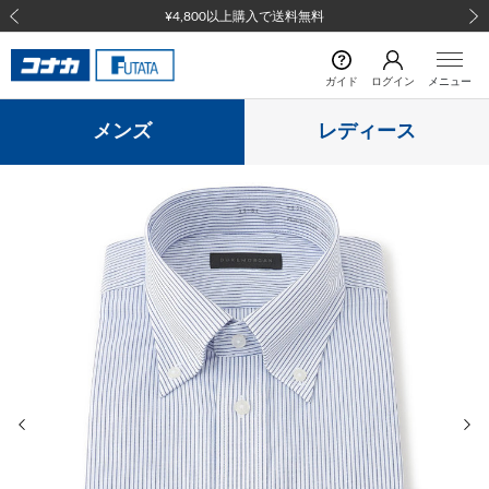
¥4,800以上購入で送料無料
前の画像
次の
ガイド
ログイン
メニュー
メンズ
レディース
前の画像
次