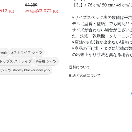
¥4,389
【3L】/ 76 cm/ 50 cm/ 46 cm/ 
,612
¥3,072
税込
WEB価格
税込
※サイズスペック表の数値は平
デル（型番・型紙）でも同商品
サイズが合わない場合がござい
た、洗濯・乾燥機・クリーニン
※店舗での試着が出来ない場合
※商品の下げ札・タグに記載の
york
#ストライプ シャツ
の出来上がり寸法と異なる場合
#トップス ストライプ
#長袖 シャツ
送料について
 stanley blacker new york
配送と返品について