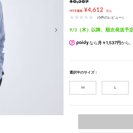
¥6,589
¥4,612
WEB価格
税込
（0件のレビュー）
次の画像
9/3（木）以降、順次発送予
なら
月々1,537円
から
選択中のサイズ：
M
L