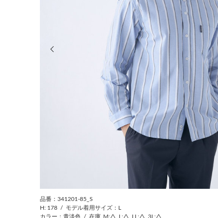
前の画像
品番：341201-85_S
H: 178
/
モデル着用サイズ：L
カラー：青淡色
/
在庫
M:△
L:△
LL:△
3L:△