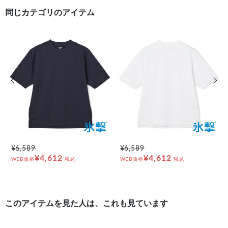
同じカテゴリのアイテム
前の画像
次の
¥6,589
¥6,589
¥4,612
¥4,612
WEB価格
税込
WEB価格
税込
このアイテムを見た人は、これも見ています