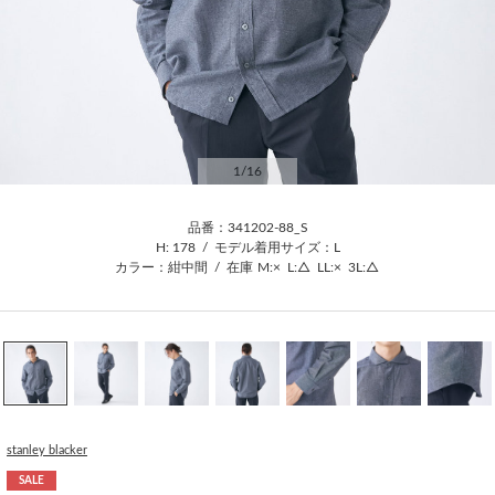
1
/16
品番：341202-88_S
H: 178
/
モデル着用サイズ：L
カラー：紺中間
/
在庫
M:×
L:△
LL:×
3L:△
stanley blacker
SALE