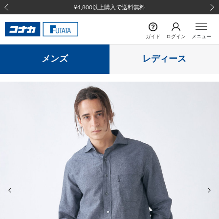
¥4,800以上購入で送料無料
前の画像
次の
ガイド
ログイン
メニュー
メンズ
レディース
前の画像
次