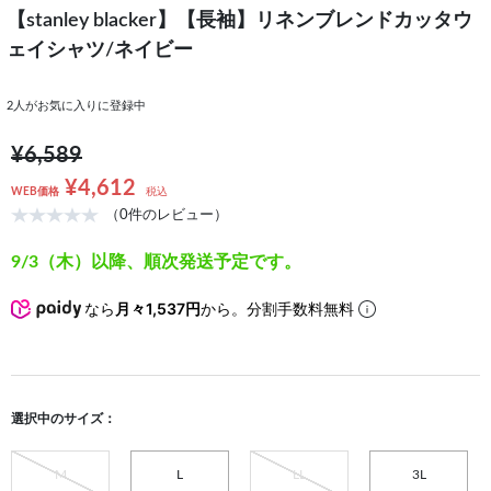
【stanley blacker】【長袖】リネンブレンドカッタウ
ェイシャツ/ネイビー
2
人がお気に入りに登録中
¥6,589
¥4,612
WEB価格
税込
（0件のレビュー）
9/3（木）以降、順次発送予定です。
なら
月々1,537円
から。分割手数料無料
選択中のサイズ：
M
L
LL
3L