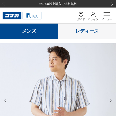
¥4,800以上購入で送料無料
前の画像
次の
ガイド
ログイン
メニュー
メンズ
レディース
前の画像
次