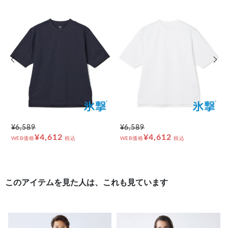
前の画像
次の
¥6,589
¥6,589
¥4,612
¥4,612
WEB価格
税込
WEB価格
税込
このアイテムを見た人は、これも見ています