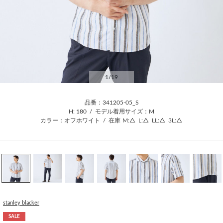
1
/19
品番：341205-05_S
H: 180
/
モデル着用サイズ：M
カラー：オフホワイト
/
在庫
M:△
L:△
LL:△
3L:△
stanley blacker
SALE