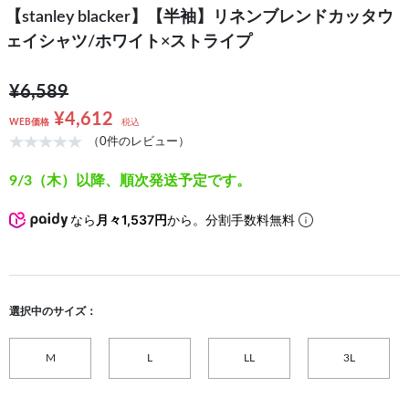
【stanley blacker】【半袖】リネンブレンドカッタウ
ェイシャツ/ホワイト×ストライプ
¥6,589
¥4,612
WEB価格
税込
（0件のレビュー）
9/3（木）以降、順次発送予定です。
なら
月々1,537円
から。分割手数料無料
選択中のサイズ：
M
L
LL
3L