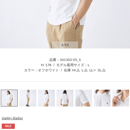
1
/15
品番：341302-05_S
H: 178
/
モデル着用サイズ：L
カラー：オフホワイト
/
在庫
M:△
L:△
LL:×
3L:△
stanley blacker
SALE