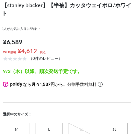
【stanley blacker】【半袖】カッタウェイポロ/ホワイ
ト
1
人がお気に入りに登録中
¥6,589
¥4,612
WEB価格
税込
（0件のレビュー）
9/3（木）以降、順次発送予定です。
なら
月々1,537円
から。分割手数料無料
選択中のサイズ：
M
L
LL
3L