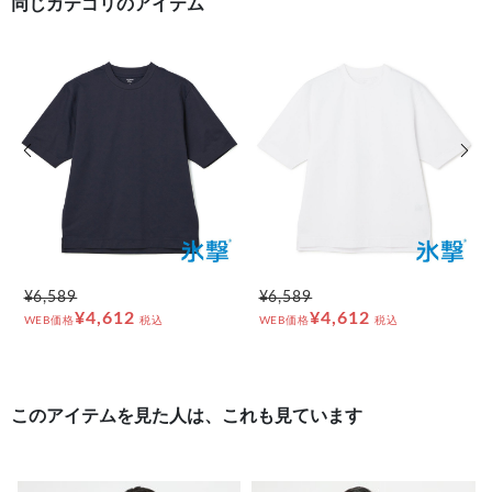
同じカテゴリのアイテム
前の画像
次の
¥6,589
¥6,589
¥4,612
¥4,612
WEB価格
税込
WEB価格
税込
このアイテムを見た人は、これも見ています