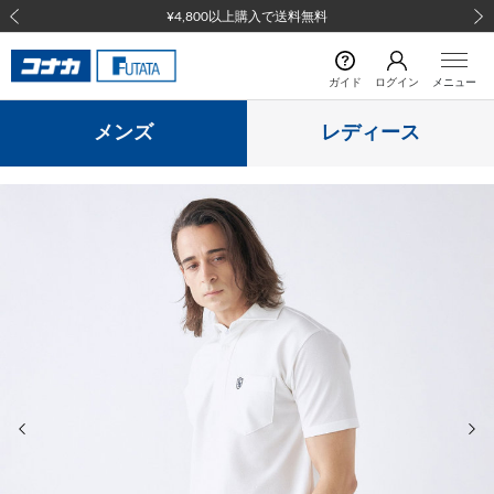
¥4,800以上購入で送料無料
前の画像
次の
ガイド
ログイン
メニュー
メンズ
レディース
前の画像
次