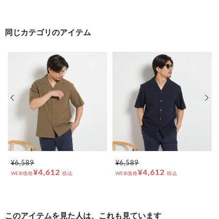
#トップス コーデュロイ素材
同じカテゴリのアイテム
前の画像
次の
¥6,589
¥6,589
¥4,612
¥4,612
WEB価格
税込
WEB価格
税込
このアイテムを見た人は、これも見ています