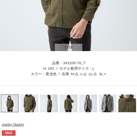
1
/18
品番：345200-70_T
H: 183
/
モデル着用サイズ：L
カラー：黄淡色
/
在庫
M:△
L:△
LL:△
3L:×
stanley blacker
SALE