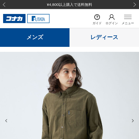
¥4,800以上購入で送料無料
前の画像
次の
ガイド
ログイン
メニュー
メンズ
レディース
前の画像
次