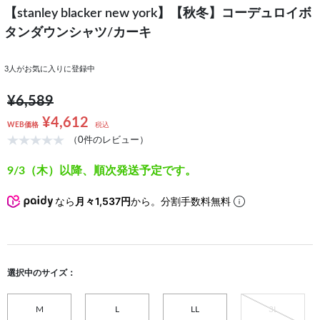
【stanley blacker new york】【秋冬】コーデュロイボ
タンダウンシャツ/カーキ
3
人がお気に入りに登録中
¥6,589
¥4,612
WEB価格
税込
（0件のレビュー）
9/3（木）以降、順次発送予定です。
なら
月々1,537円
から。分割手数料無料
選択中のサイズ：
M
L
LL
3L