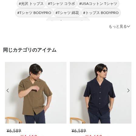
#光沢 トップス
#Tシャツ コラボ
#USAコットン Tシャツ
#Tシャツ BODYPRO
#Tシャツ 綿花
#トップス BODYPRO
#トップス USAコットン
もっと見る
同じカテゴリのアイテム
前の画像
次の
¥6,589
¥6,589