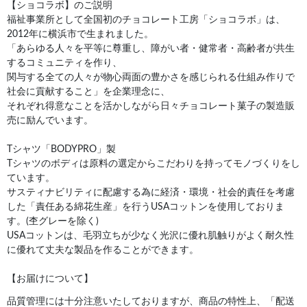
【ショコラボ】のご説明
福祉事業所として全国初のチョコレート工房「ショコラボ」は、
2012年に横浜市で生まれました。
「あらゆる人々を平等に尊重し、障がい者・健常者・高齢者が共生
するコミュニティを作り、
関与する全ての人々が物心両面の豊かさを感じられる仕組み作りで
社会に貢献すること」を企業理念に、
それぞれ得意なことを活かしながら日々チョコレート菓子の製造販
売に励んでいます。
Tシャツ「BODYPRO」製
Tシャツのボディは原料の選定からこだわりを持ってモノづくりをし
ています。
サスティナビリティに配慮する為に経済・環境・社会的責任を考慮
した「責任ある綿花生産」を行うUSAコットンを使用しておりま
す。(杢グレーを除く)
USAコットンは、毛羽立ちが少なく光沢に優れ肌触りがよく耐久性
に優れて丈夫な製品を作ることができます。
【お届けについて】
品質管理には十分注意いたしておりますが、商品の特性上、「配送