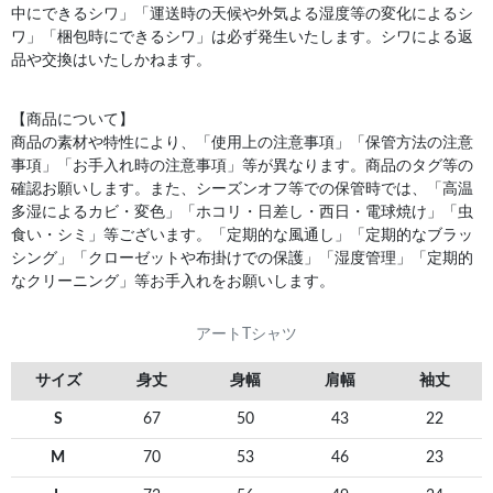
中にできるシワ」「運送時の天候や外気よる湿度等の変化によるシ
ワ」「梱包時にできるシワ」は必ず発生いたします。シワによる返
品や交換はいたしかねます。
【商品について】
商品の素材や特性により、「使用上の注意事項」「保管方法の注意
事項」「お手入れ時の注意事項」等が異なります。商品のタグ等の
確認お願いします。また、シーズンオフ等での保管時では、「高温
多湿によるカビ・変色」「ホコリ・日差し・西日・電球焼け」「虫
食い・シミ」等ございます。「定期的な風通し」「定期的なブラッ
シング」「クローゼットや布掛けでの保護」「湿度管理」「定期的
なクリーニング」等お手入れをお願いします。
アートTシャツ
サイズ
身丈
身幅
肩幅
袖丈
S
67
50
43
22
M
70
53
46
23