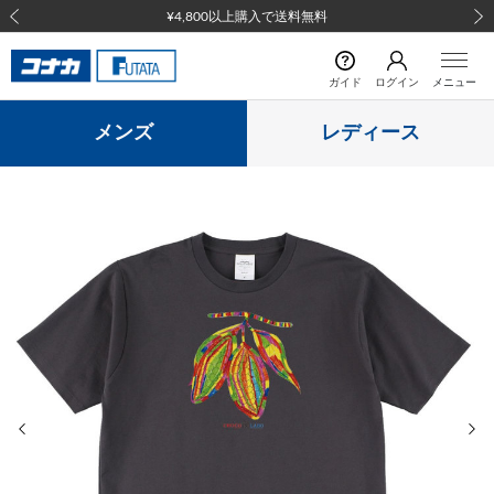
¥4,800以上購入で送料無料
前の画像
次の
ガイド
ログイン
メニュー
メンズ
レディース
前の画像
次