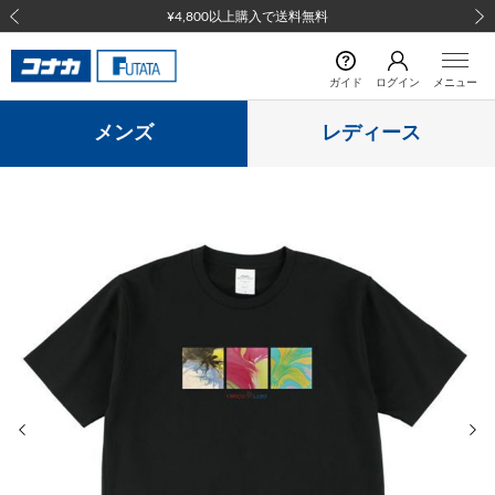
¥4,800以上購入で送料無料
前の画像
次の
ガイド
ログイン
メニュー
メンズ
レディース
前の画像
次