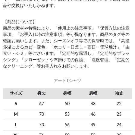
品や交換はいたしかねます。
【商品について】
商品の素材や特性により、「使用上の注意事項」「保管方法の注意
事項」「お手入れ時の注意事項」等が異なります。商品のタグ等の
確認お願いします。また、シーズンオフ等での保管時では、「高温
多湿によるカビ・変色」「ホコリ・日差し・西日・電球焼け」「虫
食い・シミ」等ございます。「定期的な風通し」「定期的なブラッ
シング」「クローゼットや布掛けでの保護」「湿度管理」「定期的
なクリーニング」等お手入れをお願いします。
アートTシャツ
サイズ
身丈
身幅
肩幅
袖丈
S
67
50
43
22
M
70
53
46
23
L
73
56
49
24