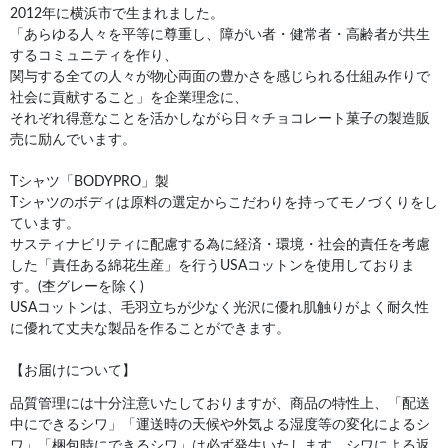
2012年に横浜市で生まれました。
「あらゆる人々を平等に尊重し、障がい者・健常者・高齢者が共生
するコミュニティを作り、
関与する全ての人々が物心両面の豊かさを感じられる仕組み作りで
社会に貢献すること」を企業理念に、
それぞれ得意なことを活かしながら日々チョコレート菓子の製造販
売に励んでいます。
Tシャツ「BODYPRO」製
Tシャツのボディは原料の選定からこだわりを持ってモノづくりをし
ています。
サスティナビリティに配慮する為に経済・環境・社会的責任を考慮
した「責任ある綿花生産」を行うUSAコットンを使用しておりま
す。(杢グレーを除く)
USAコットンは、毛羽立ちが少なく光沢に優れ肌触りがよく耐久性
に優れて丈夫な製品を作ることができます。
【お届けについて】
品質管理には十分注意いたしておりますが、商品の特性上、「配送
中にできるシワ」「運送時の天候や外気よる湿度等の変化によるシ
ワ」「梱包時にできるシワ」は必ず発生いたします。シワによる返