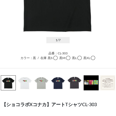
1
/7
品番：CL-303
カラー：黒
/
在庫
黒S:◯
黒M:◯
黒L:◯
黒XL:◯
【ショコラボXコナカ】アートTシャツCL-303