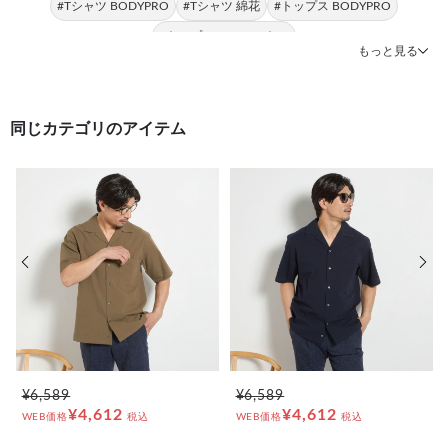
#Tシャツ BODYPRO
#Tシャツ 綿花
#トップス BODYPRO
#トップス USAコットン
もっと見る
同じカテゴリのアイテム
前の画像
次の
¥6,589
¥6,589
¥4,612
¥4,612
WEB価格
税込
WEB価格
税込