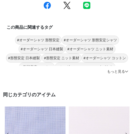
この商品に関連するタグ
#オーダーシャツ 形態安定
#オーダーシャツ 形態安定シャツ
#オーダーシャツ 日本縫製
#オーダーシャツ ニット素材
#形態安定 日本縫製
#形態安定 ニット素材
#オーダーシャツ コットン
#形態安定 コットン
#オーダーシャツ Donato Vinci italy
もっと見る
#形態安定 Donato Vinci italy
同じカテゴリのアイテム
前の画像
次の