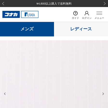
¥4,800以上購入で送料無料
前の画像
次の
ガイド
ログイン
メニュー
メンズ
レディース
前の画像
次