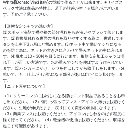
White][Donato Vinci italy]の型紙で作ることが出来ます。※サイズス
ペック寸法は商品の特性上、若干の誤差が生じる場合がございま
す。予めご了承ください。
【形態安定シャツの洗い方】
(1)スポット洗剤で襟や袖の部分汚れをもみ洗いやブラシで落としま
す。(2)直接肌触れる裏面の汚れを取りやすくする為に、裏返してボ
タンを上中下3カ所ほど留めます。(3)ネット中で動いてシワになる
のを防ぐ為に、ネットの大きさに合わせて畳みネットの中に入れま
す。(4)脱水は10～30秒を目安に行います。形態安定加工シャツは濡
れ干しが正しい方法です。水の重みでシワを伸ばすよう作られてい
ます。(5)ハンガーにかけ、シワを伸ばしてから陰干しをします。(6)
乾いて、もし仕上がりが気になる部分があればアイロン掛けをしま
す。
【ニット素材について】
（1）クリーニングにお出しになる際はニット製品であることをお申
し出ください。（2）強引っ張ってプレス・アイロン掛けはお避けく
ださい。生地が伸びたまま、戻りにくく変形の原因になります。
（3）商業プレスはお避けください。アイロンはしわをのばす程度に
軽く行ってください。（4）乾燥機の使用はお避けください。収縮を
起こす可能性があります。