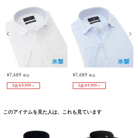
前の画像
次の
¥7,689
¥7,689
税込
税込
3点￥9,999～
3点￥9,999～
このアイテムを見た人は、これも見ています