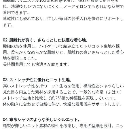
高機能ポリエステル100％素材を使用し、優れた形態安定性を実
現。洗濯後もシワになりにくく、ノーアイロンでもきれいな状態で
着用できます。
速乾性にも優れており、忙しい毎日のお手入れを快適にサポートし
ます。
02. 肌離れが良く、さらっとした快適な着心地。
極細の糸を使用し、ハイゲージで編み立てたトリコット生地を採
用。柔らかくなめらかな肌触りと、肌離れの良いさらっとした着心
地を実現しました。
長時間着用しても快適さが続きます。
03. ストレッチ性に優れたニット生地。
高いストレッチ性を持つニット生地を使用。機能性とシャツらしい
見た目を両立した素材を採用することで、一般的な布帛（ふはく）
ストレッチ生地と比較して約2?3倍の伸縮性を実現しています。
体の動きに合わせて自然に伸び、快適な着用感をサポートします。
04. 布帛シャツのような美しいシルエット。
縫製が難しいニット素材の特性を考慮し、専用の型紙を設計。ニッ