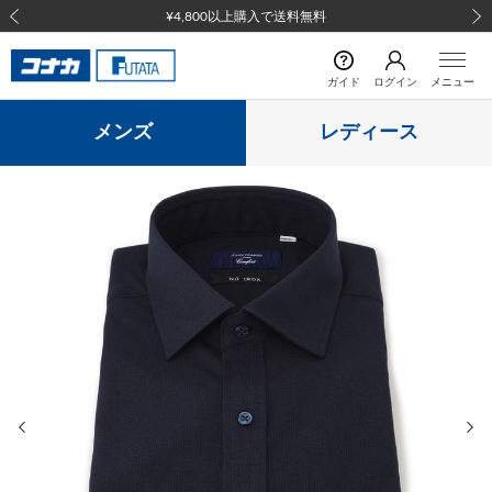
¥4,800以上購入で送料無料
前の画像
次の
ガイド
ログイン
メニュー
メンズ
レディース
前の画像
次