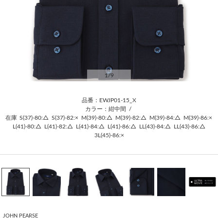
1
/9
品番：EWJP01-15_X
カラー：紺中間
/
在庫
S(37)-80:△
S(37)-82:×
M(39)-80:△
M(39)-82:△
M(39)-84:△
M(39)-86:×
L(41)-80:△
L(41)-82:△
L(41)-84:△
L(41)-86:△
LL(43)-84:△
LL(43)-86:△
3L(45)-86:×
JOHN PEARSE