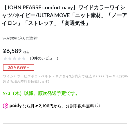
【JOHN PEARSE comfort navy】ワイドカラーワイシ
ャツ/ネイビー/ULTRA MOVE「ニット素材」「ノーア
イロン」「ストレッチ」「高通気性」
5
人がお気に入りに登録中
¥6,589
税込
（0件のレビュー）
3点￥9,999～
ワイシャツ・ビズポロ・ベルト・ネクタイ3点購入で税込￥9,999円～(￥4,290を
超える場合差額を頂戴します)
9/3（木）以降、順次発送予定です。
なら
月々2,196円
から。分割手数料無料