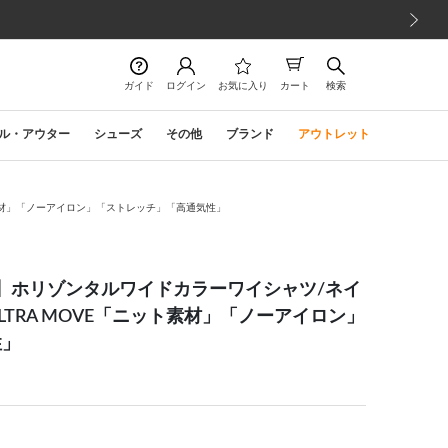
次の画像
ガイド
ログイン
お気に入り
カート
検索
ル・アウター
シューズ
その他
ブランド
アウトレット
ニット素材」「ノーアイロン」「ストレッチ」「高通気性」
ection】ホリゾンタルワイドカラーワイシャツ/ネイ
LTRA MOVE「ニット素材」「ノーアイロン」
性」