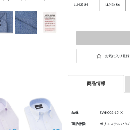
LL(43)-84
LL(43)-86
商品情報
品番:
EWKC02-15_X
商品特徴:
ポリエステル75％/