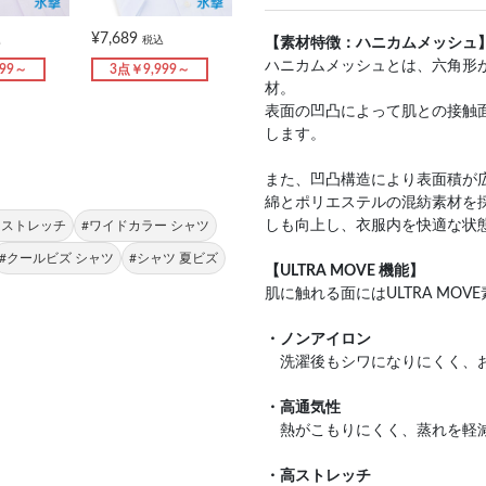
¥7,689
込
税込
【素材特徴：ハニカムメッシュ
ハニカムメッシュとは、六角形が
999～
3点￥9,999～
材。
表面の凹凸によって肌との接触
します。
また、凹凸構造により表面積が
綿とポリエステルの混紡素材を
しも向上し、衣服内を快適な状
 ストレッチ
#ワイドカラー シャツ
#クールビズ シャツ
#シャツ 夏ビズ
【ULTRA MOVE 機能】
肌に触れる面にはULTRA MO
・ノンアイロン
洗濯後もシワになりにくく、
・高通気性
熱がこもりにくく、蒸れを軽
・高ストレッチ