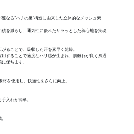
】
連なる“ハチの巣"構造に由来した立体的なメッシュ素
面積を減らし、通気性に優れたサラッとした着心地を実現
広がることで、吸収した汗を素早く乾燥。
採用することで適度なハリ感が生まれ、肌離れが良く風通
態に保ちます。
VE素材を使用し、快適性をさらに向上。
お手入れが簡単。
減。