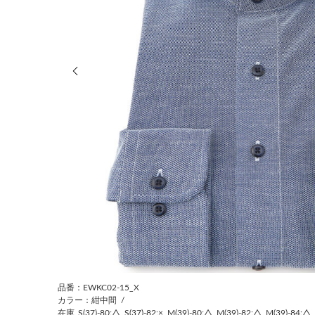
前の画像
品番：EWKC02-15_X
カラー：紺中間
/
在庫
S(37)-80:△
S(37)-82:×
M(39)-80:△
M(39)-82:△
M(39)-84:△