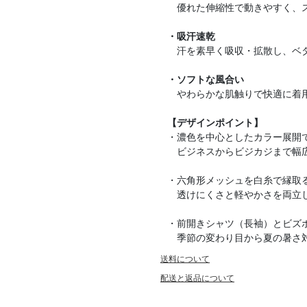
優れた伸縮性で動きやすく、ス
・吸汗速乾
汗を素早く吸収・拡散し、ベ
・ソフトな風合い
やわらかな肌触りで快適に着
【デザインポイント】
・濃色を中心としたカラー展開
ビジネスからビジカジまで幅
・六角形メッシュを白糸で縁取
透けにくさと軽やかさを両立
・前開きシャツ（長袖）とビズ
季節の変わり目から夏の暑さ対
送料について
配送と返品について