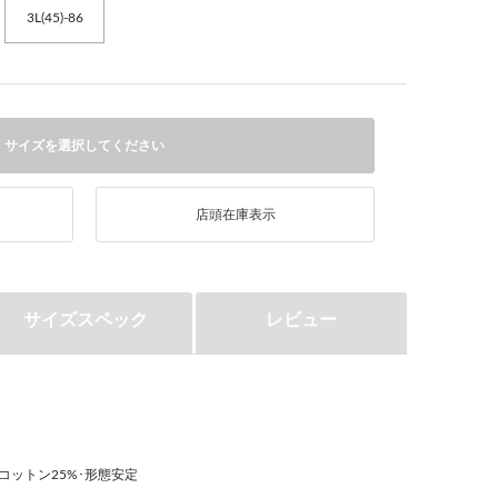
3L(45)-86
サイズを選択してください
店頭在庫表示
サイズスペック
レビュー
コットン25%･形態安定