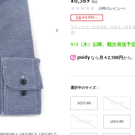
¥6,589
税込
（0件のレビュー）
3点￥9,999～
次の画像
ワイシャツ・ビズポロ・ベルト・ネクタイ3
す)
9/3（木）以降、順次発送予
なら
月々2,196円
から
選択中のサイズ：
S(37)-80
S(37)-82
M(39)-86
L(41)-80
M(39)-86:×
L(41)-80:△
L(41)-82:△