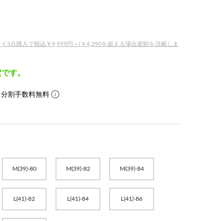
点購入で税込￥9,999円～(￥4,290を超える場合差額を頂戴しま
定です。
。分割手数料無料
M(39)-80
M(39)-82
M(39)-84
L(41)-82
L(41)-84
L(41)-86