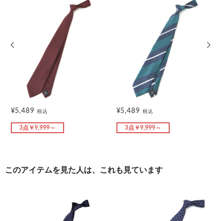
前の画像
次の
¥5,489
¥5,489
税込
税込
3点￥9,999～
3点￥9,999～
このアイテムを見た人は、これも見ています