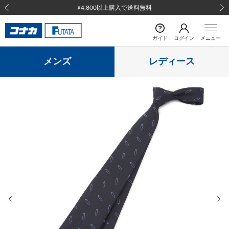
¥4,800以上購入で送料無料
前の画像
次の
ガイド
ログイン
メニュー
メンズ
レディース
前の画像
次