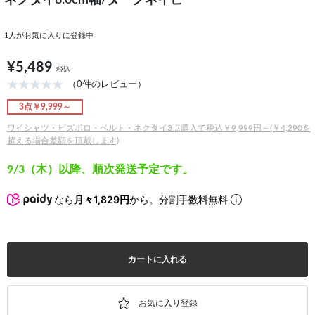
ネクタイ8.0cm幅/ダークネイビー
1
人がお気に入りに登録中
¥5,489
税込
（0件のレビュー）
3点￥9,999～
ワイシャツ・ビズポロ・ベルト・ネクタイ3点購入で税込￥9,999円～(￥4,290を
超える場合差額を頂戴します)
9/3（木）以降、順次発送予定です。
なら
月々1,829円
から。分割手数料無料
カートに入れる