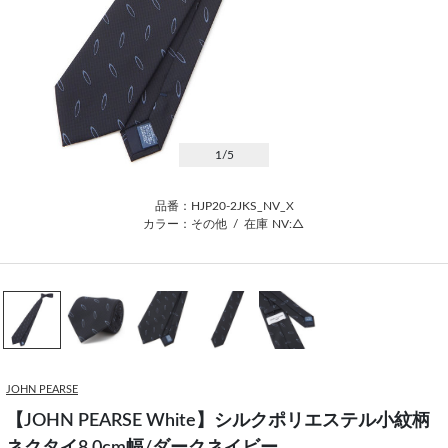
1
/5
品番：HJP20-2JKS_NV_X
カラー：その他
/
在庫
NV:△
JOHN PEARSE
【JOHN PEARSE White】シルクポリエステル小紋柄