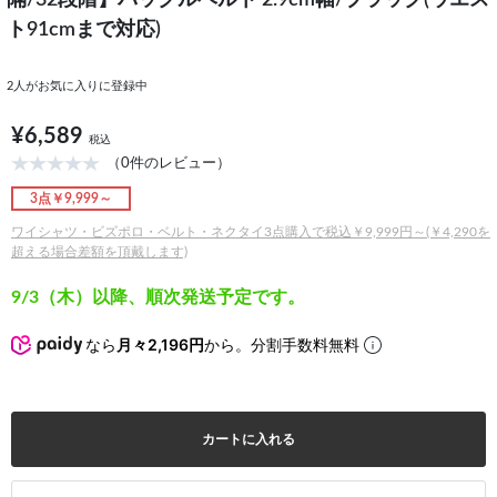
隔/32段階】バックルベルト 2.9cm幅/ブラック(ウエス
ト91cmまで対応)
2
人がお気に入りに登録中
¥6,589
税込
（0件のレビュー）
3点￥9,999～
ワイシャツ・ビズポロ・ベルト・ネクタイ3点購入で税込￥9,999円～(￥4,290を
超える場合差額を頂戴します)
9/3（木）以降、順次発送予定です。
なら
月々2,196円
から。分割手数料無料
カートに入れる