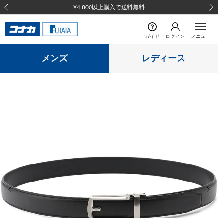
¥4,800以上購入で送料無料
前の画像
次の
ガイド
ログイン
メニュー
メンズ
レディース
前の画像
次