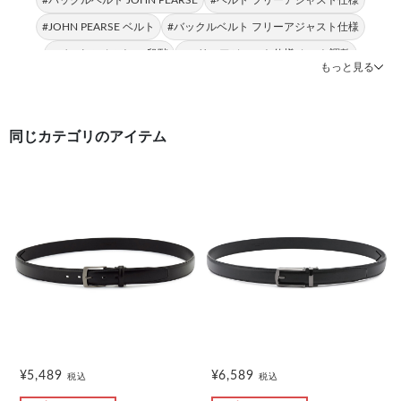
#JOHN PEARSE ベルト
#バックルベルト フリーアジャスト仕様
#バックルベルト 32段階
#フリーアジャスト仕様 カット調整
もっと見る
#バックルベルト 5mm間隔
#フリーアジャスト仕様 32段階
同じカテゴリのアイテム
前の画像
次の
¥5,489
¥6,589
税込
税込