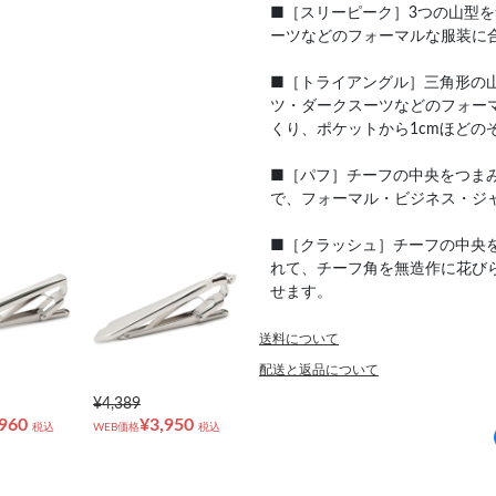
■［スリーピーク］3つの山型
ーツなどのフォーマルな服装に
■［トライアングル］三角形の
ツ・ダークスーツなどのフォー
くり、ポケットから1cmほど
■［パフ］チーフの中央をつま
で、フォーマル・ビジネス・ジ
■［クラッシュ］チーフの中央
れて、チーフ角を無造作に花びら
せます。
送料について
配送と返品について
¥4,389
,960
¥3,950
税込
WEB価格
税込