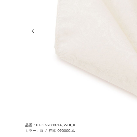
前の画像
品番：PT-JSN2000-1A_WHI_X
カラー：白
/
在庫
090000:△