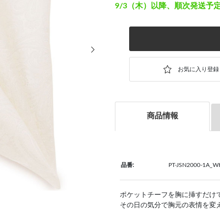
9/3（木）以降、順次発送予
次の画像
商品情報
品番:
PT-JSN2000-1A_W
ポケットチーフを胸に挿すだけ
その日の気分で胸元の表情を変