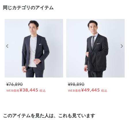
同じカテゴリのアイテム
前の画像
次の
¥76,890
¥98,890
¥38,445
¥49,445
WEB価格
税込
WEB価格
税込
このアイテムを見た人は、これも見ています