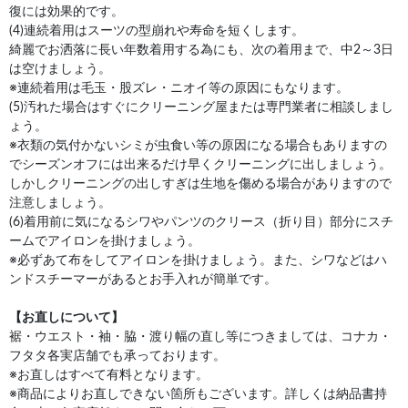
復には効果的です。
(4)連続着用はスーツの型崩れや寿命を短くします。
綺麗でお洒落に長い年数着用する為にも、次の着用まで、中2～3日
は空けましょう。
※連続着用は毛玉・股ズレ・ニオイ等の原因にもなります。
(5)汚れた場合はすぐにクリーニング屋または専門業者に相談しまし
ょう。
※衣類の気付かないシミが虫食い等の原因になる場合もありますの
でシーズンオフには出来るだけ早くクリーニングに出しましょう。
しかしクリーニングの出しすぎは生地を傷める場合がありますので
注意しましょう。
(6)着用前に気になるシワやパンツのクリース（折り目）部分にスチ
ームでアイロンを掛けましょう。
※必ずあて布をしてアイロンを掛けましょう。また、シワなどはハ
ンドスチーマーがあるとお手入れが簡単です。
【お直しについて】
裾・ウエスト・袖・脇・渡り幅の直し等につきましては、コナカ・
フタタ各実店舗でも承っております。
※お直しはすべて有料となります。
※商品によりお直しできない箇所もございます。詳しくは納品書持