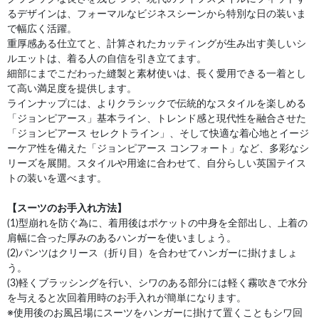
るデザインは、フォーマルなビジネスシーンから特別な日の装いま
で幅広く活躍。
重厚感ある仕立てと、計算されたカッティングが生み出す美しいシ
ルエットは、着る人の自信を引き立てます。
細部にまでこだわった縫製と素材使いは、長く愛用できる一着とし
て高い満足度を提供します。
ラインナップには、よりクラシックで伝統的なスタイルを楽しめる
「ジョンピアース」基本ライン、トレンド感と現代性を融合させた
「ジョンピアース セレクトライン」、そして快適な着心地とイージ
ーケア性を備えた「ジョンピアース コンフォート」など、多彩なシ
リーズを展開。スタイルや用途に合わせて、自分らしい英国テイス
トの装いを選べます。
【スーツのお手入れ方法】
(1)型崩れを防ぐ為に、着用後はポケットの中身を全部出し、上着の
肩幅に合った厚みのあるハンガーを使いましょう。
(2)パンツはクリース（折り目）を合わせてハンガーに掛けましょ
う。
(3)軽くブラッシングを行い、シワのある部分には軽く霧吹きで水分
を与えると次回着用時のお手入れが簡単になります。
※使用後のお風呂場にスーツをハンガーに掛けて置くこともシワ回