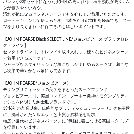
パンツが2本セットになった実用性の高い仕様。着用頻度が高くパン
ツが傷みやすい方や、
汚れが気になるビジネスシーンでも安心してご着用いただけます。
ローテーションして使えるため、1本あたりの負担を軽減でき、スー
ツをより長くきれいに保てるのも嬉しいポイントです。
【JOHN PEARSE Black SELECT LINE/ジョンピアース ブラックセレ
クトライン】
セレクトラインは、トレンドを取り入れつつ様々なビジネスシーン
で着用できるスーツです。
シャープなスタイリッシュな着こなしが楽しめるスーツは、着こな
し次第で華やかな印象にもできます。
【JOHN PEARSE/ジョンピアース】
モダンブリティッシュの美学をまとったスーツブランド
ジョンピアースは、英国ロンドン・ソーホー発祥のモダンブリティ
ッシュを体現した紳士服ブランドです。
1946年の創業以来、伝統的なブリティッシュテーラーリングを基盤
に、洗練されたシルエットと上質な素材感を追求。
幅広い世代のビジネスパーソンに “気軽に着こなせる英国スタイル"
を提案しています。
クラシックな良さを残しつつ、現代のライフスタイルにフィットす