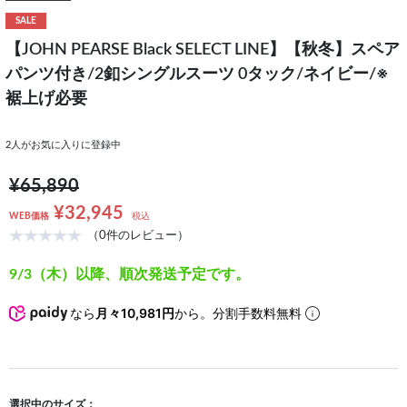
SALE
【JOHN PEARSE Black SELECT LINE】【秋冬】スペア
パンツ付き/2釦シングルスーツ 0タック/ネイビー/※
裾上げ必要
2
人がお気に入りに登録中
¥65,890
¥32,945
WEB価格
税込
（0件のレビュー）
9/3（木）以降、順次発送予定です。
なら
月々10,981円
から。分割手数料無料
選択中のサイズ：