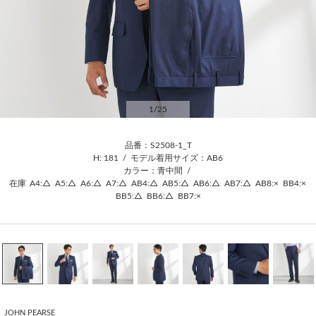
1
/25
品番：S2508-1_T
H: 181
/
モデル着用サイズ：AB6
カラー：青中間
/
在庫
A4:△
A5:△
A6:△
A7:△
AB4:△
AB5:△
AB6:△
AB7:△
AB8:×
BB4:×
BB5:△
BB6:△
BB7:×
JOHN PEARSE