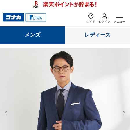
前の画像
次の
ガイド
ログイン
メニュー
メンズ
レディース
前の画像
次