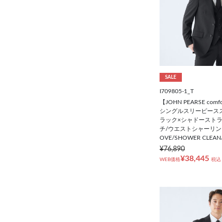
SALE
I709805-1_T
【JOHN PEARSE co
シングルスリーピースス
ラック×シャドーストラ
チ/ウエストシャーリング
OVE/SHOWER CLE
¥76,890
¥38,445
WEB価格
税込