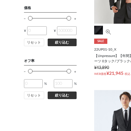
シューズ
価格
靴下
¥
¥
アンダーウェア
SALE
リセット
絞り込む
22UP01-10_X
コート
【Unpressure】【
オフ率
ーツ 0タック/ブラック
¥43,890
オーダースーツ
¥21,945
WEB価格
税込
%
%
オーダーシャツ
リセット
絞り込む