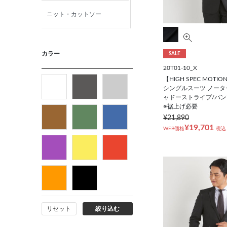
ニット・カットソー
カジュアルシャツ
カラー
SALE
20T01-10_X
アウター
【HIGH SPEC MOTI
シングルスーツ ノータ
ャドーストライプ/パン
フォーマルタイ
※裾上げ必要
¥21,890
ネクタイ
¥19,701
WEB価格
税込
ベルト
ビジネス小物
リセット
絞り込む
バッグ