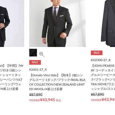
SALE
KN2300-27_R
SALE
mfort】【年間】7W
【JOHN PEARS
K2601-27_X
ツ付き/2釦シン
AY コーディネ
ツ ショートタッ
グルスリーピース
【Donato Vinci Italy】【秋冬】2釦シン
レーパンツ/ULT
ク/ブラック×ソリ
グルスーツ 1タック/ブラック/REAL BLA
シャーリング/ウォ
TRA MOVE/
CK COLLECTION/NEW ZEALAND LIMIT
/※裾上げ必要
ッシャブル/スト
ED WOOL/※裾上げ必要
¥87,890
¥87,890
¥43,94
¥43,945
WEB価格
WEB価格
税込