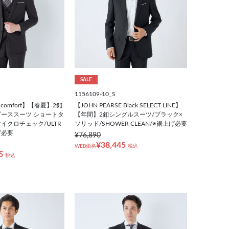
SALE
1156109-10_S
E comfort】【春夏】2釦
【JOHN PEARSE Black SELECT LINE】
ーススーツ ショートタ
【年間】2釦シングルスーツ/ブラック×
イクロチェック/ULTR
ソリッド/SHOWER CLEAN/※裾上げ必要
げ必要
¥76,890
¥38,445
WEB価格
税込
5
税込