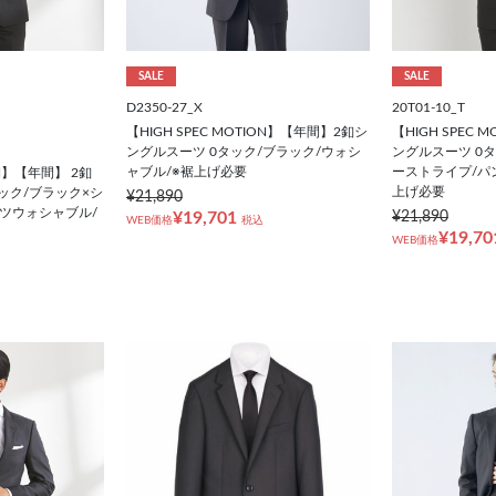
SALE
SALE
D2350-27_X
20T01-10_T
【HIGH SPEC MOTION】【年間】2釦シ
【HIGH SPEC
ングルスーツ 0タック/ブラック/ウォシ
ングルスーツ 0
ャブル/※裾上げ必要
ーストライプ/パ
ON】【年間】 2釦
上げ必要
ック/ブラック×シ
¥21,890
ツウォシャブル/
¥19,701
¥21,890
WEB価格
税込
¥19,70
WEB価格