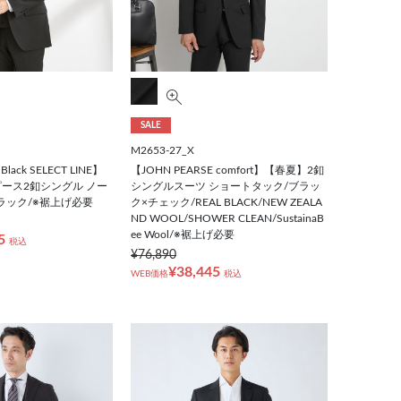
SALE
M2653-27_X
Black SELECT LINE】
【JOHN PEARSE comfort】【春夏】2釦
ース2釦シングル ノー
シングルスーツ ショートタック/ブラッ
ラック/※裾上げ必要
ク×チェック/REAL BLACK/NEW ZEALA
ND WOOL/SHOWER CLEAN/SustainaB
ee Wool/※裾上げ必要
5
税込
¥76,890
¥38,445
WEB価格
税込