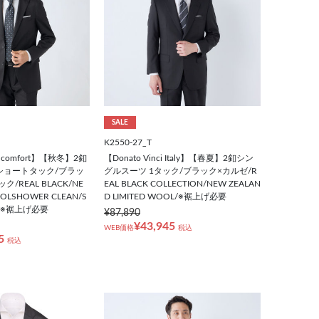
SALE
K2550-27_T
E comfort】【秋冬】2釦
【Donato Vinci Italy】【春夏】2釦シン
ショートタック/ブラッ
グルスーツ 1タック/ブラック×カルゼ/R
/REAL BLACK/NE
EAL BLACK COLLECTION/NEW ZEALAN
OLSHOWER CLEAN/S
D LIMITED WOOL/※裾上げ必要
ool/※裾上げ必要
¥87,890
¥43,945
WEB価格
税込
5
税込