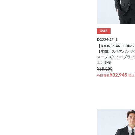
SALE
D2354-27_S
【JOHN PEARSE Black
【年間】スペアパンツ付
スーツ 0タック/ブラッ
上げ必要
¥65,890
¥32,945
WEB価格
税込