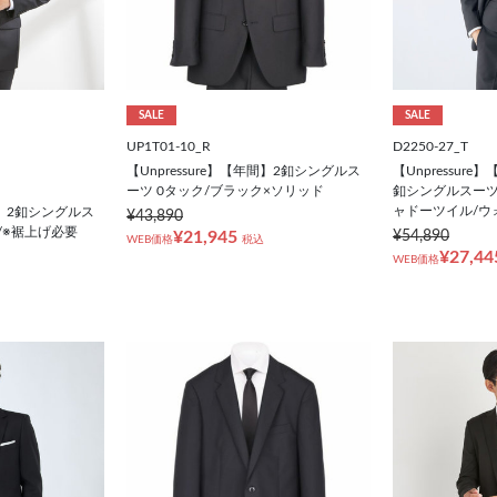
SALE
SALE
UP1T01-10_R
D2250-27_T
【Unpressure】【年間】2釦シングルス
【Unpressur
ーツ 0タック/ブラック×ソリッド
釦シングルスーツ
ャドーツイル/ウ
年間】2釦シングルス
¥43,890
/※裾上げ必要
¥21,945
¥54,890
WEB価格
税込
¥27,44
WEB価格