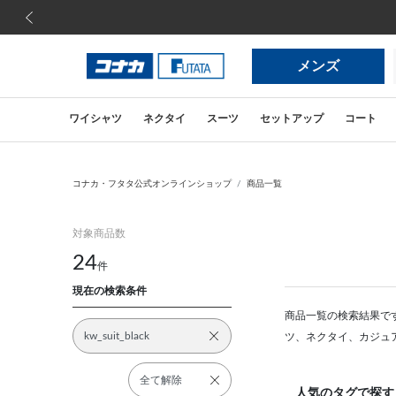
前の画像
メンズ
ワイシャツ
ネクタイ
スーツ
セットアップ
コート
コナカ・フタタ公式オンラインショップ
商品一覧
対象商品数
24
件
現在の検索条件
商品一覧の検索結果で
kw_suit_black
ツ、ネクタイ、カジュ
全て解除
人気のタグで探す