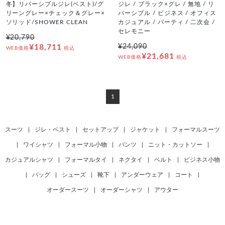
冬】リバーシブルジレ(ベスト)/グ
ジレ / ブラック×グレ / 無地 / リ
リーングレー×チェック＆グレー×
バーシブル / ビジネス / オフィス
ソリッド/SHOWER CLEAN
カジュアル / パーティ / 二次会 /
セレモニー
¥20,790
¥18,711
¥24,090
WEB価格
税込
¥21,681
WEB価格
税込
1
スーツ
|
ジレ・ベスト
|
セットアップ
|
ジャケット
|
フォーマルスーツ
|
ワイシャツ
|
フォーマル小物
|
パンツ
|
ニット・カットソー
|
カジュアルシャツ
|
フォーマルタイ
|
ネクタイ
|
ベルト
|
ビジネス小物
|
バッグ
|
シューズ
|
靴下
|
アンダーウェア
|
コート
|
オーダースーツ
|
オーダーシャツ
|
アウター