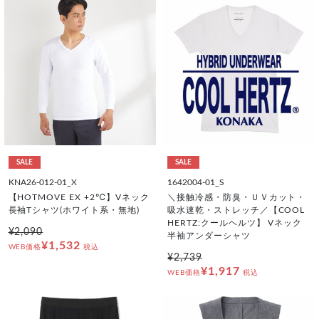
SALE
SALE
KNA26-012-01_X
1642004-01_S
【HOTMOVE EX +2℃】Vネック
＼接触冷感・防臭・ＵＶカット・
長袖Tシャツ(ホワイト系・無地)
吸水速乾・ストレッチ／【COOL
HERTZ:クールヘルツ】 Vネック
¥2,090
半袖アンダーシャツ
¥1,532
WEB価格
税込
¥2,739
¥1,917
WEB価格
税込