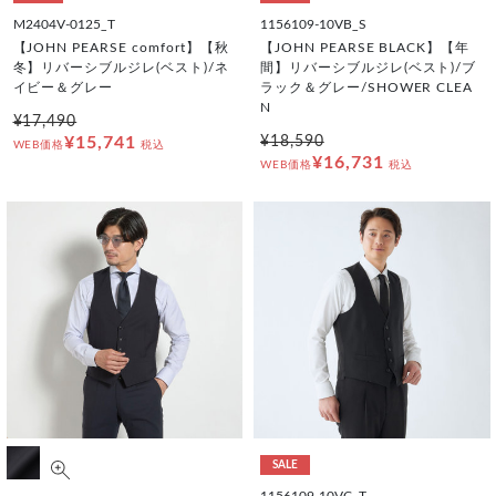
M2404V-0125_T
1156109-10VB_S
【JOHN PEARSE comfort】【秋
【JOHN PEARSE BLACK】【年
冬】リバーシブルジレ(ベスト)/ネ
間】リバーシブルジレ(ベスト)/ブ
イビー＆グレー
ラック＆グレー/SHOWER CLEA
N
¥17,490
¥15,741
¥18,590
WEB価格
税込
¥16,731
WEB価格
税込
SALE
1156109-10VC_T