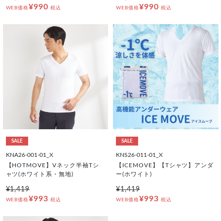
¥990
¥990
WEB価格
税込
WEB価格
税込
SALE
SALE
KNA26-001-01_X
KNS26-011-01_X
【HOTMOVE】Vネック半袖Tシ
【ICEMOVE】【Tシャツ】アンダ
ャツ(ホワイト系・無地)
ー(ホワイト)
¥1,419
¥1,419
¥993
¥993
WEB価格
税込
WEB価格
税込