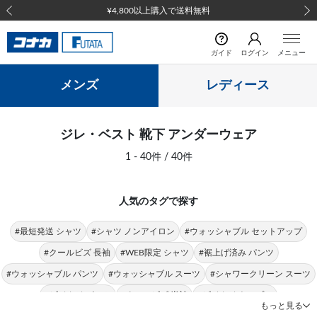
¥4,800以上購入で送料無料
前の画像
次の
ガイド
ログイン
メニュー
メンズ
レディース
ジレ・ベスト 靴下 アンダーウェア
1 - 40件 / 40件
人気のタグで探す
#最短発送 シャツ
#シャツ ノンアイロン
#ウォッシャブル セットアップ
#クールビズ 長袖
#WEB限定 シャツ
#裾上げ済み パンツ
#ウォッシャブル パンツ
#ウォッシャブル スーツ
#シャワークリーン スーツ
#ビジカジ パンツ
#クールビズ 半袖
#ビジカジ トップス
もっと見る
#クールビズ パンツ
#シャツ 形態安定
#パンツ 春夏
#シャツ ストレッチ