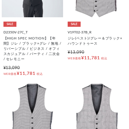
SALE
SALE
D2350V-27C_T
V19T02-37B_R
【HIGH SPEC MOTION】【年
ジレ(ベスト)/グレー＆ブラック×
間】ジレ / ブラック×グレ / 無地 /
ハウンドトゥース
リバーシブル / ビジネス / オフィ
¥13,090
スカジュアル / パーティ / 二次会
¥11,781
WEB価格
税込
/ セレモニー
¥13,090
¥11,781
WEB価格
税込