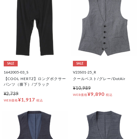
SALE
SALE
1642005-03_S
V23S01-25_R
【COOL HERTZ】ロングボクサー
クールベスト/グレー/DotAir
パンツ（膝下）/ブラック
¥10,989
¥2,739
¥9,890
WEB価格
税込
¥1,917
WEB価格
税込