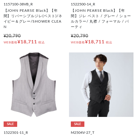
1157100-38VB_R
1522500-14_R
【JOHN PEARSE Black】【年
【JOHN PEARSE Black】【年
間】リバーシブルジレ(ベスト)/ネ
間】ジレ ベスト / グレー / ショー
イビー＆グレー/SHOWER CLEA
ルカラー/ 丸襟 / フォーマル / パ
N
ーティ
¥20,790
¥20,790
¥18,711
¥18,711
WEB価格
税込
WEB価格
税込
SALE
SALE
1522501-11_R
M2504V-27_T