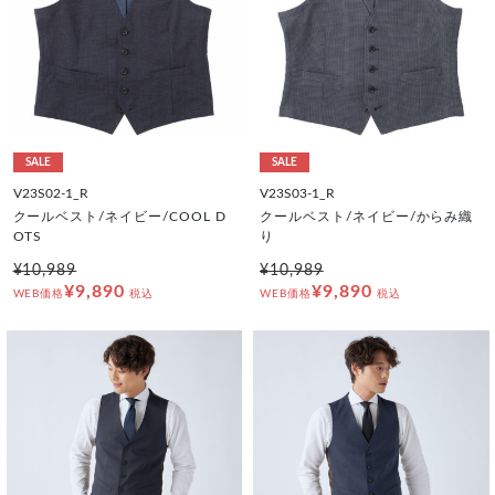
SALE
SALE
V23S02-1_R
V23S03-1_R
クールベスト/ネイビー/COOL D
クールベスト/ネイビー/からみ織
OTS
り
¥10,989
¥10,989
¥9,890
¥9,890
WEB価格
税込
WEB価格
税込