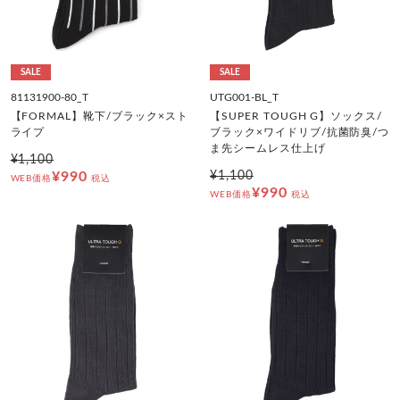
SALE
SALE
81131900-80_T
UTG001-BL_T
【FORMAL】靴下/ブラック×スト
【SUPER TOUGH G】ソックス/
ライプ
ブラック×ワイドリブ/抗菌防臭/つ
ま先シームレス仕上げ
¥1,100
¥990
¥1,100
WEB価格
税込
¥990
WEB価格
税込