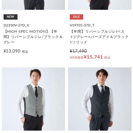
NEW
SALE
D2350V-27D_X
V19T01-37D_T
【HIGH SPEC MOTION】【年
【年間】リバーシブルジレ(ベス
間】リバーシブルジレ/ブラック＆
ト)/グレー×バーズアイ＆ブラック
グレー
×ソリッド
¥13,090
¥17,490
税込
¥15,741
WEB価格
税込