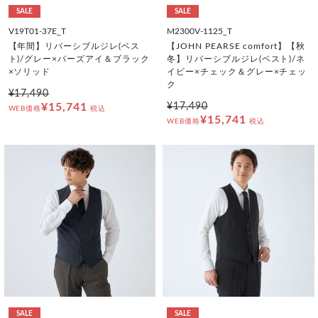
SALE
SALE
V19T01-37E_T
M2300V-1125_T
【年間】リバーシブルジレ(ベス
【JOHN PEARSE comfort】【秋
ト)/グレー×バーズアイ＆ブラック
冬】リバーシブルジレ(ベスト)/ネ
×ソリッド
イビー×チェック＆グレー×チェッ
ク
¥17,490
¥15,741
¥17,490
WEB価格
税込
¥15,741
WEB価格
税込
SALE
SALE