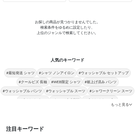
お探しの商品が見つかりませんでした。
検索条件をゆるめに設定したり、
上位のジャンルで検索してください。
人気のキーワード
#最短発送 シャツ
#シャツ ノンアイロン
#ウォッシャブル セットアップ
#クールビズ 長袖
#WEB限定 シャツ
#裾上げ済み パンツ
#ウォッシャブル パンツ
#ウォッシャブル スーツ
#シャワークリーン スーツ
#ビジカジ パンツ
#クールビズ 半袖
#ビジカジ トップス
もっと見る
#クールビズ パンツ
#シャツ 形態安定
#パンツ 春夏
#シャツ ストレッチ
#シャツ スリム
#ビジカジ ジャケット
#氷撃 ワイシャツ
#スーツ フォーマル
注目キーワード