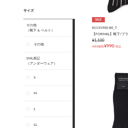
サイズ
SALE
その他
81131900-80_T
（靴下 & ベルト）
【FORMAL】靴下/ブ
¥1,100
その他
¥990
WEB価格
税込
SML表記
（アンダーウェア）
S
M
L
LL