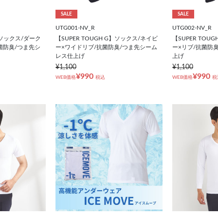
SALE
SALE
UTG001-NV_R
UTG002-NV_R
G】ソックス/ダーク
【SUPER TOUGH G】ソックス/ネイビ
【SUPER TOU
菌防臭/つま先シ
ー×ワイドリブ/抗菌防臭/つま先シーム
ー×リブ/抗菌防
レス仕上げ
上げ
¥1,100
¥1,100
¥990
¥990
WEB価格
税込
WEB価格
税