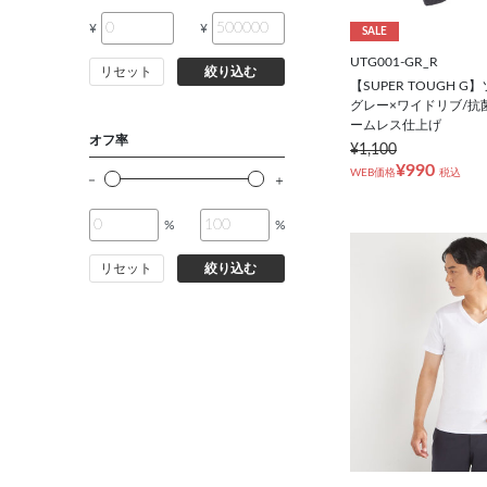
¥
¥
SALE
UTG001-GR_R
リセット
絞り込む
【SUPER TOUGH 
グレー×ワイドリブ/抗
ームレス仕上げ
オフ率
¥1,100
¥990
WEB価格
税込
%
%
リセット
絞り込む