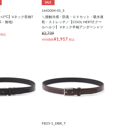
SALE
X
1642004-01_S
X +2℃】Vネック長袖T
＼接触冷感・防臭・ＵＶカット・吸水速
系・無地)
乾・ストレッチ／【COOL HERTZ:クー
ルヘルツ】 Vネック半袖アンダーシャツ
¥2,739
税込
¥1,917
WEB価格
税込
FB25-1_DBR_T