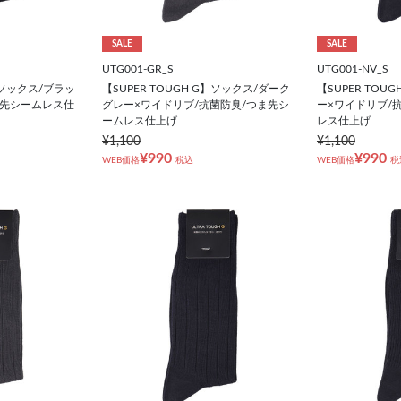
SALE
SALE
UTG001-GR_S
UTG001-NV_S
G】ソックス/ブラッ
【SUPER TOUGH G】ソックス/ダーク
【SUPER TOU
ま先シームレス仕
グレー×ワイドリブ/抗菌防臭/つま先シ
ー×ワイドリブ/
ームレス仕上げ
レス仕上げ
¥1,100
¥1,100
¥990
¥990
WEB価格
税込
WEB価格
税