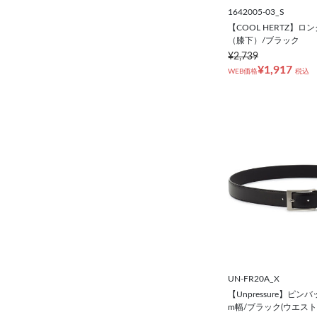
1642005-03_S
【COOL HERTZ】
（膝下）/ブラック
¥2,739
¥1,917
WEB価格
税込
UN-FR20A_X
【Unpressure】ピンバ
m幅/ブラック(ウエスト