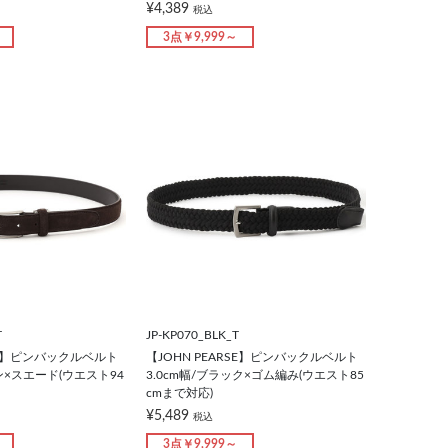
¥4,389
税込
3点￥9,999～
T
JP-KP070_BLK_T
RSE】ピンバックルベルト
【JOHN PEARSE】ピンバックルベルト
ウン×スエード(ウエスト94
3.0cm幅/ブラック×ゴム編み(ウエスト85
cmまで対応)
¥5,489
税込
3点￥9,999～