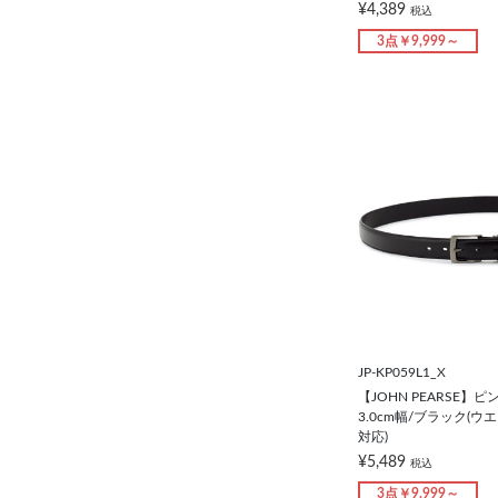
¥4,389
税込
3点￥9,999～
JP-KP059L1_X
【JOHN PEARSE】
3.0cm幅/ブラック(ウ
対応)
¥5,489
税込
3点￥9,999～