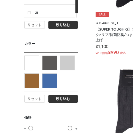
3L
SALE
UTG002-BL_T
リセット
絞り込む
【SUPER TOUGH 
ク×リブ/抗菌防臭/つ
上げ
カラー
¥1,100
¥990
WEB価格
税込
リセット
絞り込む
価格