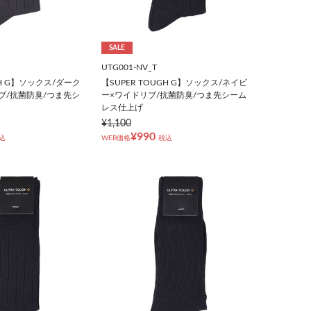
SALE
UTG001-NV_T
GH G】ソックス/ダーク
【SUPER TOUGH G】ソックス/ネイビ
ブ/抗菌防臭/つま先シ
ー×ワイドリブ/抗菌防臭/つま先シーム
レス仕上げ
¥1,100
¥990
込
WEB価格
税込