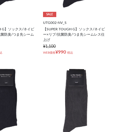
SALE
UTG002-NV_S
GH G】ソックス/ネイビ
【SUPER TOUGH G】ソックス/ネイビ
抗菌防臭/つま先シーム
ー×リブ/抗菌防臭/つま先シームレス仕
上げ
¥1,100
¥990
込
WEB価格
税込