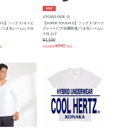
SALE
UTG002-DGR_Q
GH G】ソックス/ネイビ
【SUPER TOUGH G】ソックス/ダーク
臭/つま先シームレス仕
グレー×リブ/抗菌防臭/つま先シームレ
ス仕上げ
¥1,100
¥990
込
WEB価格
税込