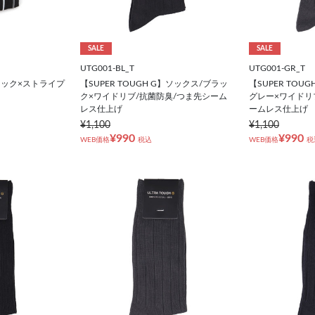
SALE
SALE
UTG001-BL_T
UTG001-GR_T
ラック×ストライプ
【SUPER TOUGH G】ソックス/ブラッ
【SUPER TOU
ク×ワイドリブ/抗菌防臭/つま先シーム
グレー×ワイドリ
レス仕上げ
ームレス仕上げ
¥1,100
¥1,100
¥990
¥990
WEB価格
税込
WEB価格
税