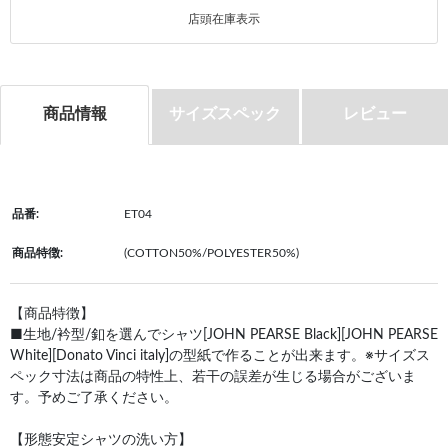
店頭在庫表示
商品情報
サイズスペック
レビュー
品番:
ET04
商品特徴:
(COTTON50%/POLYESTER50%)
【商品特徴】
■生地/衿型/釦を選んでシャツ[JOHN PEARSE Black][JOHN PEARSE
White][Donato Vinci italy]の型紙で作ることが出来ます。※サイズス
ペック寸法は商品の特性上、若干の誤差が生じる場合がございま
す。予めご了承ください。
【形態安定シャツの洗い方】