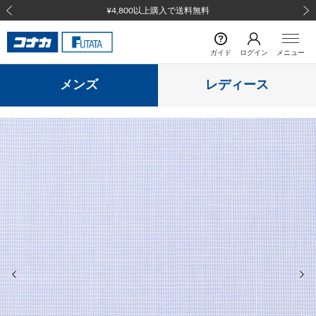
¥4,800以上購入で送料無料
前の画像
次の
ガイド
ログイン
メニュー
メンズ
レディース
前の画像
次