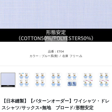
1
/12
品番：ET04
カラー：ブルー系(青)
/
在庫
フリー:△
【日本縫製】【パターンオーダー】ワイシャツ・ドレ
スシャツ/サックス×無地 ブロード/形態安定