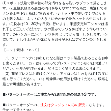
(1)スポット洗剤で襟や袖の部分汚れをもみ洗いやブラシで落としま
す。(2)直接肌触れる裏面の汚れを取りやすくする為に、裏返してボ
タンを上中下3カ所ほど留めます。(3)ネット中で動いてシワになる
のを防ぐ為に、ネットの大きさに合わせて畳みネットの中に入れま
す。(4)脱水は10～30秒を目安に行います。形態安定加工シャツは濡
れ干しが正しい方法です。水の重みでシワを伸ばすよう作られてい
ます。(5)ハンガーにかけ、シワを伸ばしてから陰干しをします。(6)
乾いて、もし仕上がりが気になる部分があればアイロン掛けをしま
す。
【ニット素材について】
（1）クリーニングにお出しになる際はニット製品であることをお申
し出ください。（2）強引っ張ってプレス・アイロン掛けはお避けく
ださい。生地が伸びたまま、戻りにくく変形の原因になります。
（3）商業プレスはお避けください。アイロンはしわをのばす程度に
軽く行ってください。（4）乾燥機の使用はお避けください。収縮を
起こす可能性があります。
■
パターンオーダーはご注文から3週間以降の発送予定です。
■パターンオーダーの
ご注文はクレジットのみの販売
になります。
予めご了承ください。