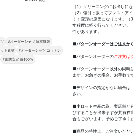
込
税込
（1）クリーニングにお出しに
（2）強引っ張ってプレス・ア
くく変形の原因になります。（
す程度に軽く行ってください。
性があります。
ャツ
#オーダーシャツ 日本縫製
■
パターンオーダーはご注文か
ニット素材
#オーダーシャツ コットン
■パターンオーダーの
ご注文は
#形態安定 綿100％
■パターンオーダー以外の同時
ます。お急ぎの場合、お手数で
■デザインの指定がない場合は
さい。
■小ロット生産の為、実店舗と
びすることが出来ますが共有在
合もございます。予めご了承く
■商品の特性上、ご注文いただ