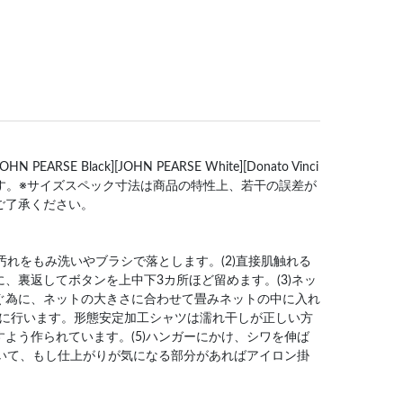
RSE Black][JOHN PEARSE White][Donato Vinci
来ます。※サイズスペック寸法は商品の特性上、若干の誤差が
ご了承ください。
分汚れをもみ洗いやブラシで落とします。(2)直接肌触れる
、裏返してボタンを上中下3カ所ほど留めます。(3)ネッ
ぐ為に、ネットの大きさに合わせて畳みネットの中に入れ
を目安に行います。形態安定加工シャツは濡れ干しが正しい方
よう作られています。(5)ハンガーにかけ、シワを伸ば
乾いて、もし仕上がりが気になる部分があればアイロン掛