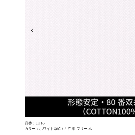
前の画像
品番：EU10
カラー：ホワイト系(白)
/
在庫
フリー:△