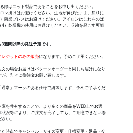
なる際はニット製品であることをお申し出ください。
イロン掛けはお避けください。生地が伸びたまま、戻りに
3）商業プレスはお避けください。アイロンはしわをのば
（4）乾燥機の使用はお避けください。収縮を起こす可能
ら3週間以降の発送予定です。
クレジットのみの販売
になります。予めご了承ください。
注文の場合お届けはパターンオーダーと同じお届けになり
すが、別々に御注文お願い致します。
「通常」マークのある仕様で縫製します。予めご了承くだ
在庫を共有することで、より多くの商品をWEB上でお選
庫状況等により、ご注文が完了しても、ご用意できない場
ださい。
いた時点でキャンセル・サイズ変更・仕様変更・返品・交