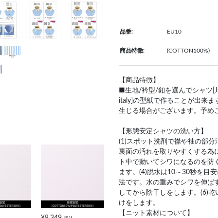
品番:
EU10
商品特徴:
(COTTON100%)
【商品特徴】
■生地/衿型/釦を選んでシャツ[JOHN PEA
italy]の型紙で作ることが出
生じる場合がございます。予め
【形態安定シャツの洗い方】
(1)スポット洗剤で襟や袖の部
裏面の汚れを取りやすくする為に
ト中で動いてシワになるのを防
ます。(4)脱水は10～30秒
法です。水の重みでシワを伸ばす
してから陰干しをします。(6)
けをします。
【ニット素材について】
¥8,349