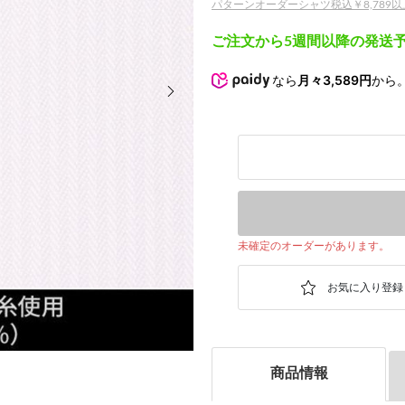
パターンオーダーシャツ税込￥8,789以上
ご注文から5週間以降の発送
次の画像
なら
月々3,589円
から
未確定のオーダーがあります。
商品情報