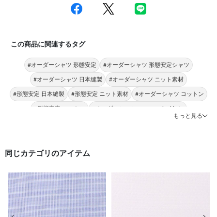
この商品に関連するタグ
#オーダーシャツ 形態安定
#オーダーシャツ 形態安定シャツ
#オーダーシャツ 日本縫製
#オーダーシャツ ニット素材
#形態安定 日本縫製
#形態安定 ニット素材
#オーダーシャツ コットン
#形態安定 コットン
#オーダーシャツ Donato Vinci italy
もっと見る
#形態安定 Donato Vinci italy
同じカテゴリのアイテム
前の画像
次の