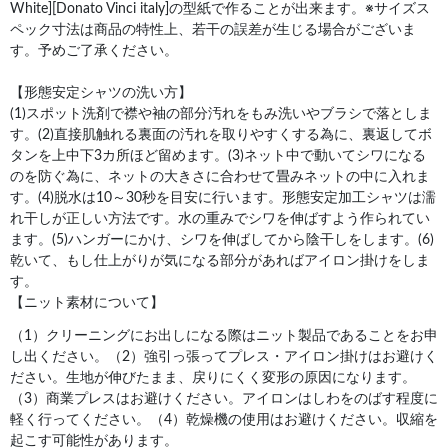
White][Donato Vinci italy]の型紙で作ることが出来ます。※サイズス
ペック寸法は商品の特性上、若干の誤差が生じる場合がございま
す。予めご了承ください。
【形態安定シャツの洗い方】
(1)スポット洗剤で襟や袖の部分汚れをもみ洗いやブラシで落としま
す。(2)直接肌触れる裏面の汚れを取りやすくする為に、裏返してボ
タンを上中下3カ所ほど留めます。(3)ネット中で動いてシワになる
のを防ぐ為に、ネットの大きさに合わせて畳みネットの中に入れま
す。(4)脱水は10～30秒を目安に行います。形態安定加工シャツは濡
れ干しが正しい方法です。水の重みでシワを伸ばすよう作られてい
ます。(5)ハンガーにかけ、シワを伸ばしてから陰干しをします。(6)
乾いて、もし仕上がりが気になる部分があればアイロン掛けをしま
す。
【ニット素材について】
（1）クリーニングにお出しになる際はニット製品であることをお申
し出ください。（2）強引っ張ってプレス・アイロン掛けはお避けく
ださい。生地が伸びたまま、戻りにくく変形の原因になります。
（3）商業プレスはお避けください。アイロンはしわをのばす程度に
軽く行ってください。（4）乾燥機の使用はお避けください。収縮を
起こす可能性があります。