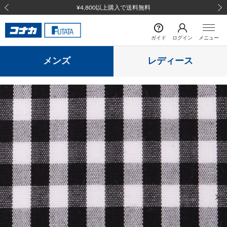
¥4,800以上購入で送料無料
前の画像
次の
ガイド
ログイン
メニュー
メンズ
レディース
前の画像
次