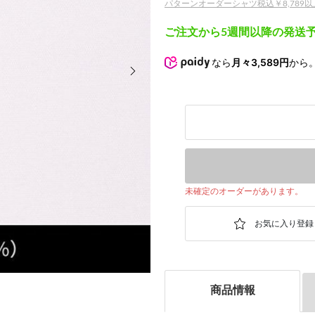
パターンオーダーシャツ税込￥8,789以上
ご注文から5週間以降の発送
次の画像
なら
月々3,589円
から
未確定のオーダーがあります。
商品情報