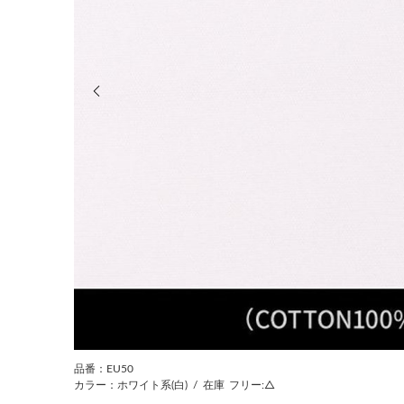
前の画像
品番：EU50
カラー：ホワイト系(白)
/
在庫
フリー:△