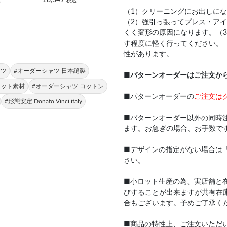
込
税込
（1）クリーニングにお出しに
（2）強引っ張ってプレス・ア
くく変形の原因になります。（
す程度に軽く行ってください。
性があります。
ャツ
#オーダーシャツ 日本縫製
■
パターンオーダーはご注文か
ニット素材
#オーダーシャツ コットン
■パターンオーダーの
ご注文は
#形態安定 Donato Vinci italy
■パターンオーダー以外の同時
ます。お急ぎの場合、お手数で
■デザインの指定がない場合は
さい。
■小ロット生産の為、実店舗と
びすることが出来ますが共有在
合もございます。予めご了承く
■商品の特性上、ご注文いただ