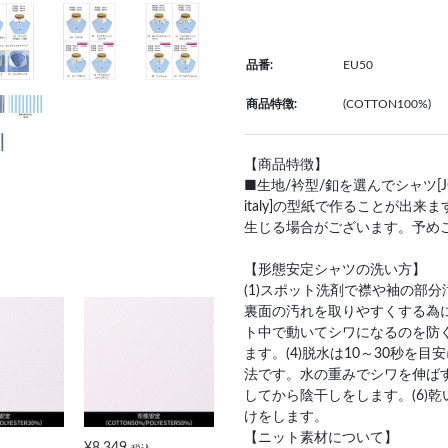
品番:
EU50
商品特徴:
(COTTON100%)
【商品特徴】
■生地/衿型/釦を選んでシャツ[JOHN PEA
italy]の型紙で作ることが出
生じる場合がございます。予め
【形態安定シャツの洗い方】
(1)スポット洗剤で襟や袖の部
裏面の汚れを取りやすくする為に
ト中で動いてシワになるのを防
ます。(4)脱水は10～30秒
法です。水の重みでシワを伸ばす
してから陰干しをします。(6)
けをします。
【ニット素材について】
¥8,349