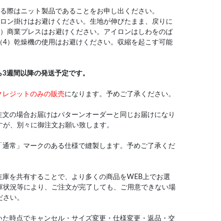
なる際はニット製品であることをお申し出ください。
イロン掛けはお避けください。生地が伸びたまま、戻りに
3）商業プレスはお避けください。アイロンはしわをのば
（4）乾燥機の使用はお避けください。収縮を起こす可能
ら3週間以降の発送予定です。
クレジットのみの販売
になります。予めご了承ください。
注文の場合お届けはパターンオーダーと同じお届けになり
すが、別々に御注文お願い致します。
「通常」マークのある仕様で縫製します。予めご了承くだ
在庫を共有することで、より多くの商品をWEB上でお選
庫状況等により、ご注文が完了しても、ご用意できない場
ださい。
いた時点でキャンセル・サイズ変更・仕様変更・返品・交