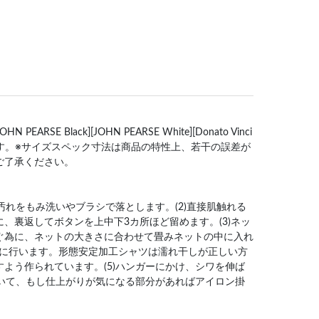
RSE Black][JOHN PEARSE White][Donato Vinci
来ます。※サイズスペック寸法は商品の特性上、若干の誤差が
ご了承ください。
分汚れをもみ洗いやブラシで落とします。(2)直接肌触れる
、裏返してボタンを上中下3カ所ほど留めます。(3)ネッ
ぐ為に、ネットの大きさに合わせて畳みネットの中に入れ
を目安に行います。形態安定加工シャツは濡れ干しが正しい方
よう作られています。(5)ハンガーにかけ、シワを伸ば
乾いて、もし仕上がりが気になる部分があればアイロン掛