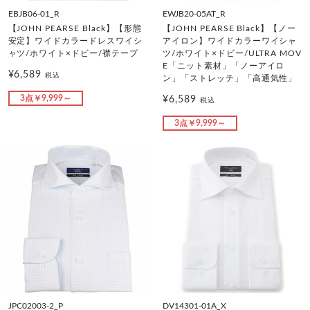
EBJB06-01_R
EWJB20-05AT_R
【JOHN PEARSE Black】【形態
【JOHN PEARSE Black】【ノー
安定】ワイドカラードレスワイシ
アイロン】ワイドカラーワイシャ
ャツ/ホワイト×ドビー/襟テープ
ツ/ホワイト×ドビー/ULTRA MOV
E「ニット素材」「ノーアイロ
¥6,589
税込
ン」「ストレッチ」「高通気性」
3点￥9,999～
¥6,589
税込
3点￥9,999～
JPC02003-2_P
DV14301-01A_X