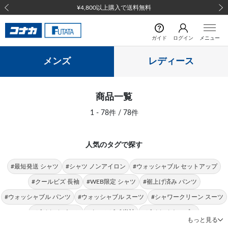
前の画像
次の
ガイド
ログイン
メニュー
メンズ
レディース
商品一覧
1 - 78件 / 78件
人気のタグで探す
#最短発送 シャツ
#シャツ ノンアイロン
#ウォッシャブル セットアップ
#クールビズ 長袖
#WEB限定 シャツ
#裾上げ済み パンツ
#ウォッシャブル パンツ
#ウォッシャブル スーツ
#シャワークリーン スーツ
#ビジカジ パンツ
#クールビズ 半袖
#ビジカジ トップス
もっと見る
#クールビズ パンツ
#シャツ 形態安定
#パンツ 春夏
#シャツ ストレッチ