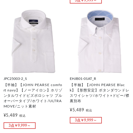
3点￥9,999～
JPC25003-2_S
EHJB01-01AT_R
【半袖】【JOHN PEARSE comfo
【半袖】【JOHN PEARSE Blac
rt navy】【ノーアイロン】ホリゾ
k】【形態安定】ボタンダウンドレ
ンタルワイドビズポロシャツ プル
スワイシャツ/ホワイト×ドビー/襟
オーバータイプ/ホワイト/ULTRA
裏別布
MOVE/ニット素材
¥5,489
税込
¥5,489
税込
3点￥9,999～
3点￥9,999～