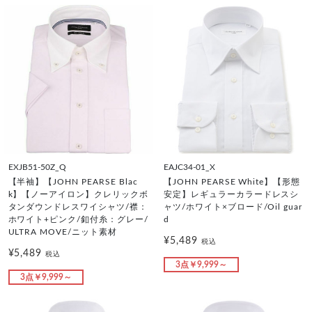
EXJB51-50Z_Q
EAJC34-01_X
【半袖】【JOHN PEARSE Blac
【JOHN PEARSE White】【形態
k】【ノーアイロン】クレリックボ
安定】レギュラーカラードレスシ
タンダウンドレスワイシャツ/襟：
ャツ/ホワイト×ブロード/Oil guar
ホワイト+ピンク/釦付糸：グレー/
d
ULTRA MOVE/ニット素材
¥5,489
税込
¥5,489
税込
3点￥9,999～
3点￥9,999～