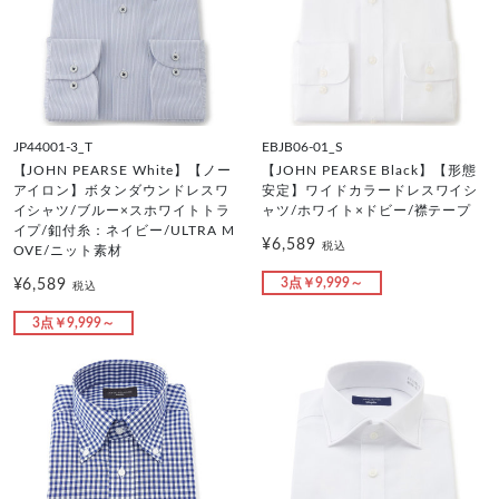
JP44001-3_T
EBJB06-01_S
【JOHN PEARSE White】【ノー
【JOHN PEARSE Black】【形態
アイロン】ボタンダウンドレスワ
安定】ワイドカラードレスワイシ
イシャツ/ブルー×スホワイトトラ
ャツ/ホワイト×ドビー/襟テープ
イプ/釦付糸：ネイビー/ULTRA M
¥6,589
税込
OVE/ニット素材
3点￥9,999～
¥6,589
税込
3点￥9,999～