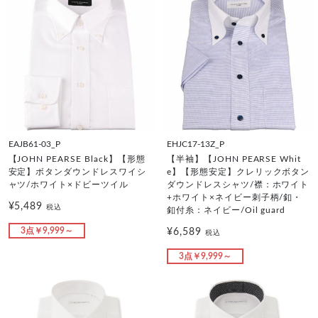
EAJB61-03_P
EHJC17-13Z_P
【JOHN PEARSE Black】【形態
【半袖】【JOHN PEARSE Whit
安定】ボタンダウンドレスワイシ
e】【形態安定】クレリックボタン
ャツ/ホワイト×ドビーツイル
ダウンドレスシャツ/襟：ホワイト
+ホワイト×ネイビー刺子柄/釦・
¥5,489
税込
釦付糸：ネイビー/Oil guard
3点￥9,999～
¥6,589
税込
3点￥9,999～