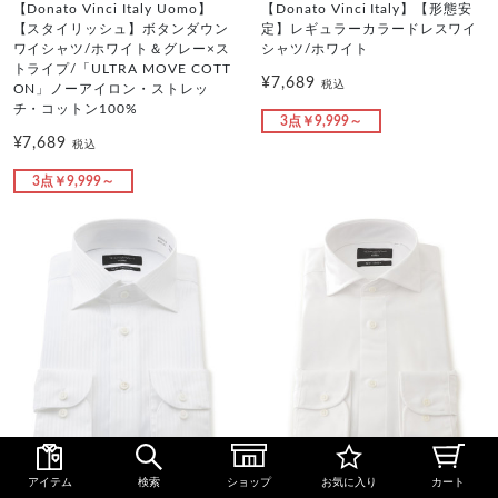
【Donato Vinci Italy Uomo】
【Donato Vinci Italy】【形態安
【スタイリッシュ】ボタンダウン
定】レギュラーカラードレスワイ
ワイシャツ/ホワイト＆グレー×ス
シャツ/ホワイト
トライプ/「ULTRA MOVE COTT
¥7,689
税込
ON」ノーアイロン・ストレッ
チ・コットン100%
3点￥9,999～
¥7,689
税込
3点￥9,999～
EAVN21-01_X
EWVN01-01_X
アイテム
検索
ショップ
お気に入り
カート