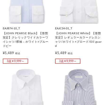
EAJB74-10_T
EAJC34-01_T
【JOHN PEARSE Black】【形態
【JOHN PEARSE White】【形態
安定】クレリックワイドカラーワ
安定】レギュラーカラードレスシ
イシャツ/襟袖：ホワイト+ブルー
ャツ/ホワイト×ブロード/Oil guar
ドビー
d
¥5,489
¥5,489
税込
税込
3点￥9,999～
3点￥9,999～