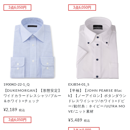
3点6,050円
3点6,050円
1900KO-22-1_Q
EXJB54-01_S
【DUKEMORGAN】【形態安定】
【半袖】【JOHN PEARSE Blac
ワイドカラードレスシャツ/ブルー
k】【ノーアイロン】ボタンダウン
＆ホワイト×チェック
ドレスワイシャツ/ホワイト×ドビ
ー/釦付糸：ネイビー/ULTRA MO
¥2,189
税込
VE/ニット素材
3点6,050円
¥5,489
税込