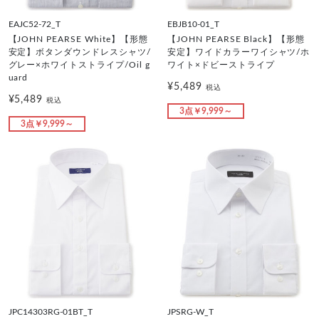
EAJC52-72_T
EBJB10-01_T
【JOHN PEARSE White】【形態
【JOHN PEARSE Black】【形態
安定】ボタンダウンドレスシャツ/
安定】ワイドカラーワイシャツ/ホ
グレー×ホワイトストライプ/Oil g
ワイト×ドビーストライプ
uard
¥5,489
税込
¥5,489
税込
3点￥9,999～
3点￥9,999～
JPC14303RG-01BT_T
JPSRG-W_T