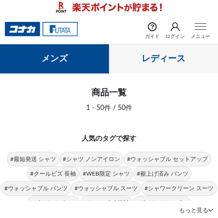
前の画像
次の
ガイド
ログイン
メニュー
メンズ
レディース
商品一覧
1 - 50件 / 50件
人気のタグで探す
#最短発送 シャツ
#シャツ ノンアイロン
#ウォッシャブル セットアップ
#クールビズ 長袖
#WEB限定 シャツ
#裾上げ済み パンツ
#ウォッシャブル パンツ
#ウォッシャブル スーツ
#シャワークリーン スーツ
#ビジカジ パンツ
#クールビズ 半袖
#ビジカジ トップス
もっと見る
#クールビズ パンツ
#シャツ 形態安定
#パンツ 春夏
#シャツ ストレッチ