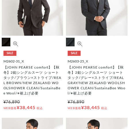
SALE
SALE
M2602-31_X
M2603-25_X
【JOHN PEARSE comfort】【秋
【JOHN PEARSE comfort】【秋
冬】2釦シングルスーツ ショート
冬】2釦シングルスーツ ショート
タック/ブラウン×ストライプ/REA
タック/グレー×ストライプ/REAL
L BROWN/NEW ZEALAND WO
GRAY/NEW ZEALAND WOOLSH
OLSHOWER CLEAN/SustainaBe
OWER CLEAN/SustainaBee Woo
e Wool/※裾上げ必要
l/※裾上げ必要
¥76,890
¥76,890
¥38,445
¥38,445
WEB価格
税込
WEB価格
税込