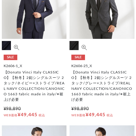
SALE
SALE
K2606-1_X
K2606-25_X
【Donato Vinci Italy CLASSIC
【Donato Vinci Italy CLASSIC
O】【秋冬】2釦シングルスーツ 2
O】【秋冬】2釦シングルスーツ 2
タック/ネイビー×ストライプ/REA
タック/グレー×ストライプ/REAL
L NAVY COLLECTION/CANONIC
NAVY COLLECTION/CANONICO
O 1663 fabric made in italy/※裾
1663 fabric made in italy/※裾上
上げ必要
げ必要
¥98,890
¥98,890
¥49,445
¥49,445
WEB価格
税込
WEB価格
税込