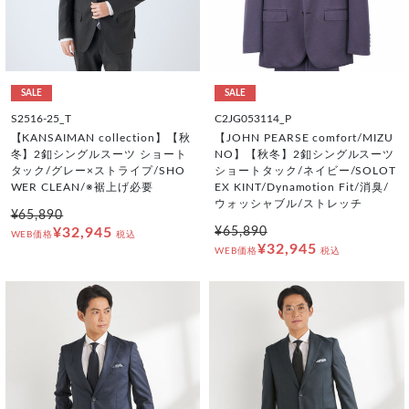
SALE
SALE
S2516-25_T
C2JG053114_P
【KANSAIMAN collection】【秋
【JOHN PEARSE comfort/MIZU
冬】2釦シングルスーツ ショート
NO】【秋冬】2釦シングルスーツ
タック/グレー×ストライプ/SHO
ショートタック/ネイビー/SOLOT
WER CLEAN/※裾上げ必要
EX KINT/Dynamotion Fit/消臭/
ウォッシャブル/ストレッチ
¥65,890
¥32,945
¥65,890
WEB価格
税込
¥32,945
WEB価格
税込