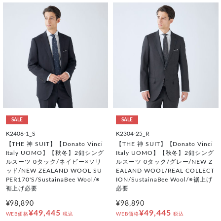
SALE
SALE
K2406-1_S
K2304-25_R
【THE 神 SUIT】【Donato Vinci
【THE 神 SUIT】【Donato Vinci
Italy UOMO】【秋冬】2釦シング
Italy UOMO】【秋冬】2釦シング
ルスーツ 0タック/ネイビー×ソリ
ルスーツ 0タック/グレー/NEW Z
ッド/NEW ZEALAND WOOL SU
EALAND WOOL/REAL COLLECT
PER170'S/SustainaBee Wool/※
ION/SustainaBee Wool/※裾上げ
裾上げ必要
必要
¥98,890
¥98,890
¥49,445
¥49,445
WEB価格
税込
WEB価格
税込