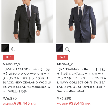
SALE
SALE
M2603-27_X
M2604-1_X
【JOHN PEARSE comfort】【秋
【KANSAIMAN collection】【秋
冬】2釦シングルスーツ ショート
冬】2釦シングルスーツ ショート
タック/グレー×ストライプ/REAL
タック/ネイビー×ストライプ/REA
BLACK/NEW ZEALAND WOOLS
L NAVY COLLECTION/NEW ZEA
HOWER CLEAN/SustainaBee W
LAND WOOL SHOWER CLEAN/
ool/※裾上げ必要
SustainaBee Wool
¥76,890
¥76,890
¥38,445
¥38,445
WEB価格
税込
WEB価格
税込