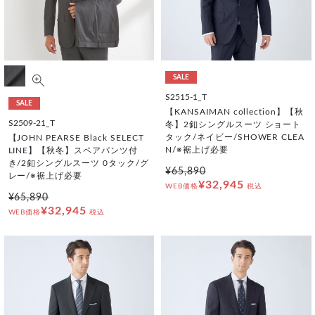
SALE
S2515-1_T
SALE
【KANSAIMAN collection】【秋
S2509-21_T
冬】2釦シングルスーツ ショート
タック/ネイビー/SHOWER CLEA
【JOHN PEARSE Black SELECT
N/※裾上げ必要
LINE】【秋冬】スペアパンツ付
き/2釦シングルスーツ 0タック/グ
¥65,890
レー/※裾上げ必要
¥32,945
WEB価格
税込
¥65,890
¥32,945
WEB価格
税込