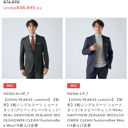
¥76,890
¥38,445
WEB価格
税込
SALE
SALE
M2505-41-VP_T
M2506-1-P_T
【JOHN PEARSE comfort】【秋
【JOHN PEARSE comfort】【秋
冬】2釦シングルスーツ ショート
冬】2釦シングルスーツ ショート
タック/グリーングレー×チェック/
タック/ネイビー×チェック/REAL
REAL GRAY/NEW ZEALAND WO
NAVY/NEW ZEALAND WOOLSH
OLSHOWER CLEAN/SustainaBe
OWER CLEAN/SustainaBee Woo
e Wool/※裾上げ必要
l/※裾上げ必要