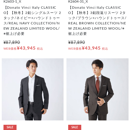
K2603-1_X
K2604-31_X
【Donato Vinci Italy CLASSIC
【Donato Vinci Italy CLASSIC
O】【秋冬】2釦シングルスーツ 2
O】【秋冬】3釦段返りスーツ 2タ
タック/ネイビー×ハウンドトゥー
ック/ブラウン×ハウンドトゥース/
ス/REAL NAVY COLLECTION/N
REAL BROWN COLLECTION/NE
EW ZEALAND LIMITED WOOL/
W ZEALAND LIMITED WOOL/※
※裾上げ必要
裾上げ必要
¥87,890
¥87,890
¥43,945
¥43,945
WEB価格
税込
WEB価格
税込
SALE
SALE