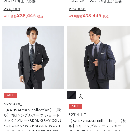
Wool/※裾上げ必要
ustainaBee Wool/※裾上げ必要
¥76,890
¥76,890
¥38,445
¥38,445
WEB価格
税込
WEB価格
税込
SALE
M2510-25_T
SALE
【KANSAIMAN collection】【秋
S2514-1_T
冬】2釦シングルスーツ ショート
タック/グレー/REAL GRAY COLL
【KANSAIMAN collection】【秋
ECTION/NEW ZEALAND WOOL
冬】2釦シングルスーツ ショート
SHOWER CLEAN/SustainaBee