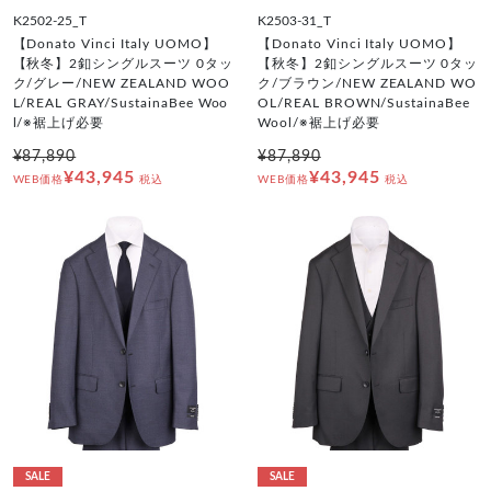
K2502-25_T
K2503-31_T
【Donato Vinci Italy UOMO】
【Donato Vinci Italy UOMO】
【秋冬】2釦シングルスーツ 0タッ
【秋冬】2釦シングルスーツ 0タッ
ク/グレー/NEW ZEALAND WOO
ク/ブラウン/NEW ZEALAND WO
L/REAL GRAY/SustainaBee Woo
OL/REAL BROWN/SustainaBee
l/※裾上げ必要
Wool/※裾上げ必要
¥87,890
¥87,890
¥43,945
¥43,945
WEB価格
税込
WEB価格
税込
SALE
SALE