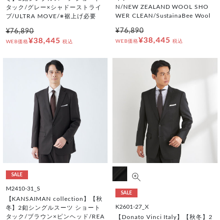
N/NEW ZEALAND WOOL SHO
タック/グレー×シャドーストライ
WER CLEAN/SustainaBee Wool
プ/ULTRA MOVE/※裾上げ必要
¥76,890
¥76,890
¥38,445
¥38,445
WEB価格
税込
WEB価格
税込
SALE
M2410-31_S
SALE
【KANSAIMAN collection】【秋
K2601-27_X
冬】2釦シングルスーツ ショート
タック/ブラウン×ピンヘッド/REA
【Donato Vinci Italy】【秋冬】2