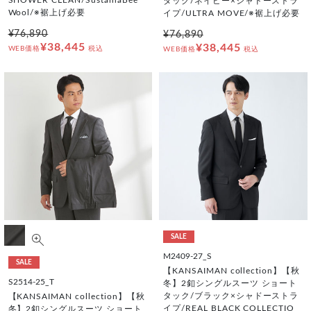
タック/ネイビー×シャドーストラ
Wool/※裾上げ必要
イプ/ULTRA MOVE/※裾上げ必要
¥76,890
¥76,890
¥38,445
¥38,445
WEB価格
税込
WEB価格
税込
SALE
M2409-27_S
SALE
【KANSAIMAN collection】【秋
S2514-25_T
冬】2釦シングルスーツ ショート
タック/ブラック×シャドーストラ
【KANSAIMAN collection】【秋
イプ/REAL BLACK COLLECTIO
冬】2釦シングルスーツ ショート