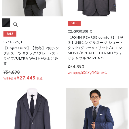
SALE
C2JG950108_C
SALE
【JOHN PEARSE comfort】【秋
S2513-25_T
冬】2釦シングルスーツ ショート
タック/グレー×ソリッド/ULTRA
【Unpressure】【秋冬】2釦シン
MOVE/BREATH THERMO/ウォ
グルスーツ 0タック/グレー×スト
ッシャブル/MIZUNO
ライプ/ULTRA WASH※裾上げ必
要
¥54,890
¥27,445
¥54,890
WEB価格
税込
¥27,445
WEB価格
税込