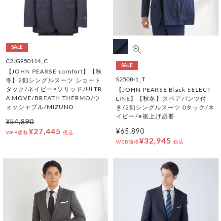
SALE
C2JG950114_C
SALE
【JOHN PEARSE comfort】【秋
S2508-1_T
冬】2釦シングルスーツ ショート
タック/ネイビー×ソリッド/ULTR
【JOHN PEARSE Black SELECT
A MOVE/BREATH THERMO/ウ
LINE】【秋冬】スペアパンツ付
ォッシャブル/MIZUNO
き/2釦シングルスーツ 0タック/ネ
イビー/※裾上げ必要
¥54,890
¥27,445
¥65,890
WEB価格
税込
¥32,945
WEB価格
税込