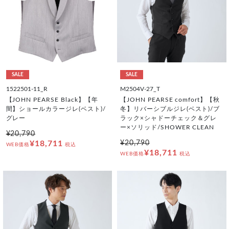
SALE
SALE
1522501-11_R
M2504V-27_T
【JOHN PEARSE Black】【年
【JOHN PEARSE comfort】【秋
間】ショールカラージレ(ベスト)/
冬】リバーシブルジレ(ベスト)/ブ
グレー
ラック×シャドーチェック＆グレ
ー×ソリッド/SHOWER CLEAN
¥20,790
¥18,711
¥20,790
WEB価格
税込
¥18,711
WEB価格
税込