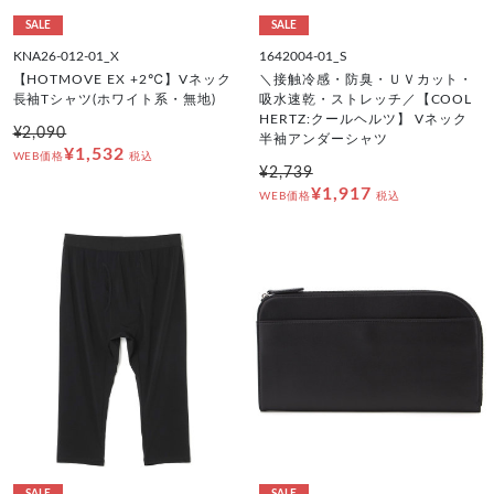
SALE
SALE
KNA26-012-01_X
1642004-01_S
【HOTMOVE EX +2℃】Vネック
＼接触冷感・防臭・ＵＶカット・
長袖Tシャツ(ホワイト系・無地)
吸水速乾・ストレッチ／【COOL
HERTZ:クールヘルツ】 Vネック
¥2,090
半袖アンダーシャツ
¥1,532
WEB価格
税込
¥2,739
¥1,917
WEB価格
税込