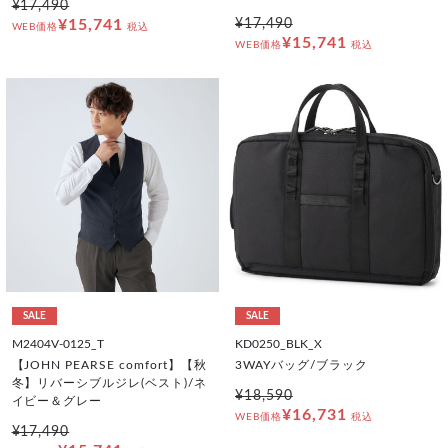
¥17,490
¥15,741
¥17,490
WEB価格
税込
¥15,741
WEB価格
税込
SALE
SALE
M2404V-0125_T
KD0250_BLK_X
【JOHN PEARSE comfort】【秋
3WAYバッグ/ブラック
冬】リバーシブルジレ(ベスト)/ネ
¥18,590
イビー＆グレー
¥16,731
WEB価格
税込
¥17,490