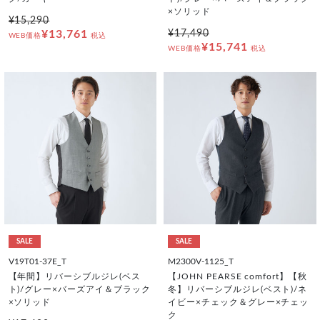
×ソリッド
¥15,290
¥13,761
¥17,490
WEB価格
税込
¥15,741
WEB価格
税込
SALE
SALE
V19T01-37E_T
M2300V-1125_T
【年間】リバーシブルジレ(ベス
【JOHN PEARSE comfort】【秋
ト)/グレー×バーズアイ＆ブラック
冬】リバーシブルジレ(ベスト)/ネ
×ソリッド
イビー×チェック＆グレー×チェッ
ク