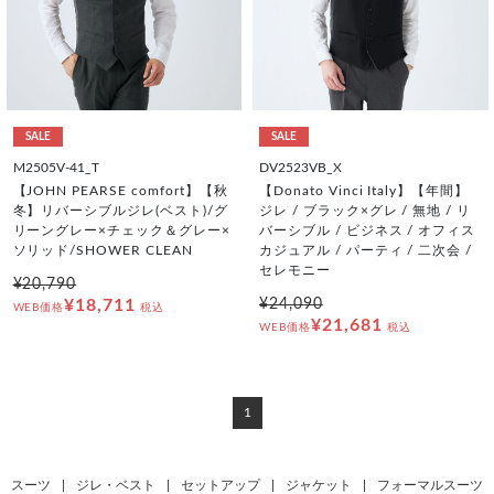
SALE
SALE
M2505V-41_T
DV2523VB_X
【JOHN PEARSE comfort】【秋
【Donato Vinci Italy】【年間】
冬】リバーシブルジレ(ベスト)/グ
ジレ / ブラック×グレ / 無地 / リ
リーングレー×チェック＆グレー×
バーシブル / ビジネス / オフィス
ソリッド/SHOWER CLEAN
カジュアル / パーティ / 二次会 /
セレモニー
¥20,790
¥18,711
¥24,090
WEB価格
税込
¥21,681
WEB価格
税込
1
スーツ
|
ジレ・ベスト
|
セットアップ
|
ジャケット
|
フォーマルスーツ