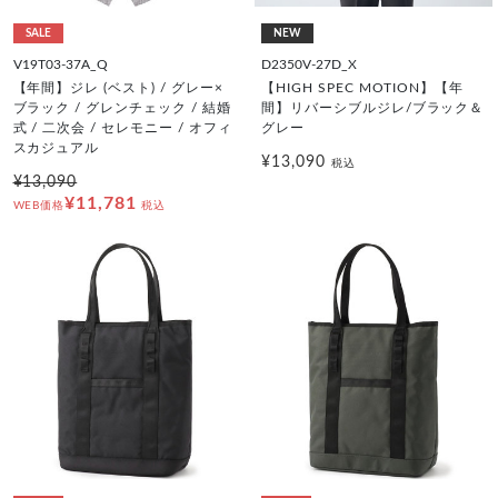
SALE
NEW
V19T03-37A_Q
D2350V-27D_X
【年間】ジレ (ベスト) / グレー×
【HIGH SPEC MOTION】【年
ブラック / グレンチェック / 結婚
間】リバーシブルジレ/ブラック＆
式 / 二次会 / セレモニー / オフィ
グレー
スカジュアル
¥13,090
税込
¥13,090
¥11,781
WEB価格
税込