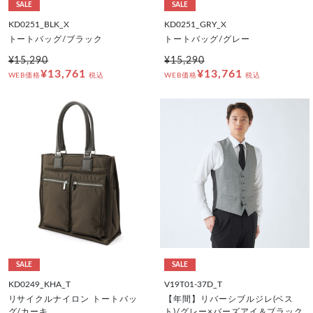
SALE
SALE
KD0251_BLK_X
KD0251_GRY_X
トートバッグ/ブラック
トートバッグ/グレー
¥15,290
¥15,290
¥13,761
¥13,761
WEB価格
税込
WEB価格
税込
SALE
SALE
KD0249_KHA_T
V19T01-37D_T
リサイクルナイロン トートバッ
【年間】リバーシブルジレ(ベス
グ/カーキ
ト)/グレー×バーズアイ＆ブラック