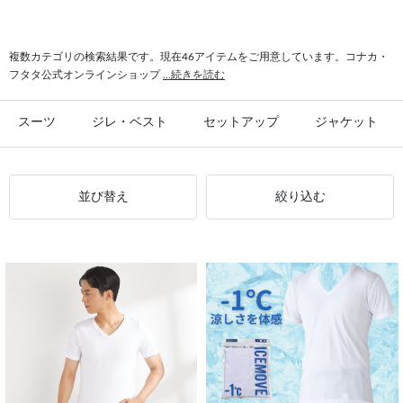
#シャツ スリム
#ビジカジ ジャケット
#氷撃 ワイシャツ
#スーツ フォーマル
複数カテゴリの検索結果です。現在46アイテムをご用意しています。コナカ・
フタタ公式オンラインショップ
...続きを読む
スーツ
ジレ・ベスト
セットアップ
ジャケット
並び替え
絞り込む