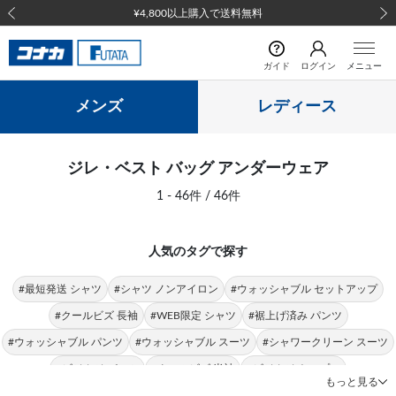
¥4,800以上購入で送料無料
前の画像
次の
ガイド
ログイン
メニュー
メンズ
レディース
ジレ・ベスト バッグ アンダーウェア
1 - 46件 / 46件
人気のタグで探す
#最短発送 シャツ
#シャツ ノンアイロン
#ウォッシャブル セットアップ
#クールビズ 長袖
#WEB限定 シャツ
#裾上げ済み パンツ
#ウォッシャブル パンツ
#ウォッシャブル スーツ
#シャワークリーン スーツ
#ビジカジ パンツ
#クールビズ 半袖
#ビジカジ トップス
もっと見る
#クールビズ パンツ
#シャツ 形態安定
#パンツ 春夏
#シャツ ストレッチ