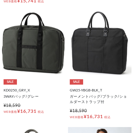
¥15,741
WEB価格
税込
SALE
SALE
KD0250_GRY_X
GW25-YBGB-BLK_T
3WAYバッグ/グレー
ガーメントバッグ/ブラック/ショ
ルダーストラップ付
¥18,590
¥16,731
¥18,590
WEB価格
税込
¥16,731
WEB価格
税込