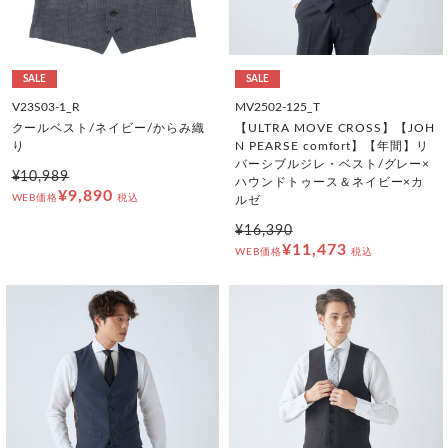
SALE
SALE
V23S03-1_R
MV2502-125_T
クールベスト/ネイビー/からみ織
【ULTRA MOVE CROSS】【JOH
り
N PEARSE comfort】【年間】リ
バーシブルジレ・ベスト/グレー×
¥10,989
ハウンドトゥース＆ネイビー×カ
¥9,890
WEB価格
税込
ルゼ
¥16,390
¥11,473
WEB価格
税込