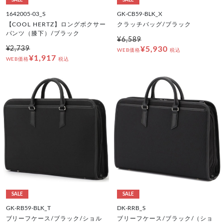
SALE
SALE
1642005-03_S
GK-CB59-BLK_X
【COOL HERTZ】ロングボクサー
クラッチバッグ/ブラック
パンツ（膝下）/ブラック
¥6,589
¥2,739
¥5,930
WEB価格
税込
¥1,917
WEB価格
税込
SALE
SALE
GK-RB59-BLK_T
DK-RRB_S
ブリーフケース/ブラック/ショル
ブリーフケース/ブラック/（ショ