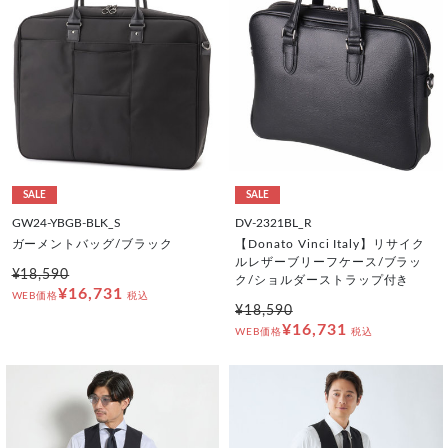
SALE
SALE
GW24-YBGB-BLK_S
DV-2321BL_R
ガーメントバッグ/ブラック
【Donato Vinci Italy】リサイク
ルレザーブリーフケース/ブラッ
¥18,590
ク/ショルダーストラップ付き
¥16,731
WEB価格
税込
¥18,590
¥16,731
WEB価格
税込