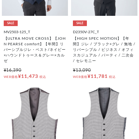
SALE
SALE
MV2503-125_T
D2350V-27C_T
【ULTRA MOVE CROSS】【JOH
【HIGH SPEC MOTION】【年
N PEARSE comfort】【年間】リ
間】ジレ / ブラック×グレ / 無地 /
バーシブルジレ・ベスト/ネイビー
リバーシブル / ビジネス / オフィ
×ハウンドトゥース＆グレー×カル
スカジュアル / パーティ / 二次会
ゼ
/ セレモニー
¥16,390
¥13,090
¥11,473
¥11,781
WEB価格
税込
WEB価格
税込