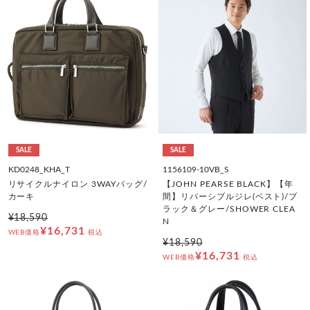
SALE
SALE
KD0248_KHA_T
1156109-10VB_S
リサイクルナイロン 3WAYバッグ/
【JOHN PEARSE BLACK】【年
カーキ
間】リバーシブルジレ(ベスト)/ブ
ラック＆グレー/SHOWER CLEA
¥18,590
N
¥16,731
WEB価格
税込
¥18,590
¥16,731
WEB価格
税込