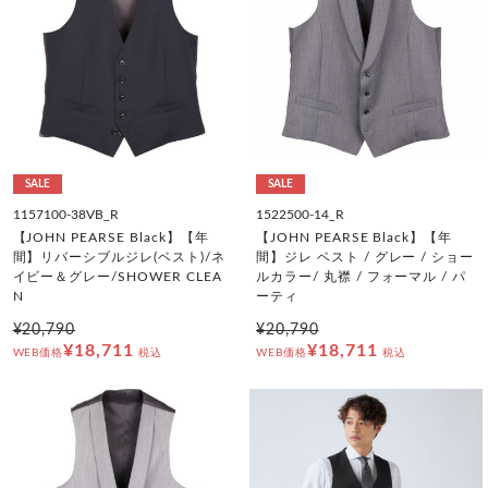
SALE
SALE
1157100-38VB_R
1522500-14_R
【JOHN PEARSE Black】【年
【JOHN PEARSE Black】【年
間】リバーシブルジレ(ベスト)/ネ
間】ジレ ベスト / グレー / ショー
イビー＆グレー/SHOWER CLEA
ルカラー/ 丸襟 / フォーマル / パ
N
ーティ
¥20,790
¥20,790
¥18,711
¥18,711
WEB価格
税込
WEB価格
税込