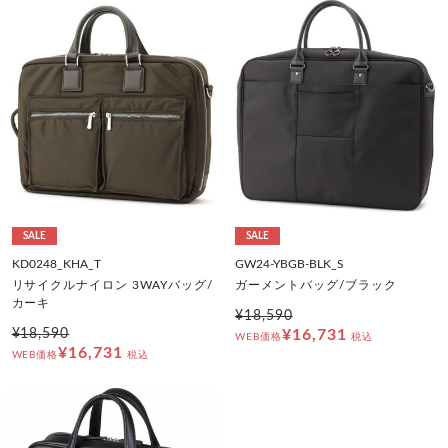
SALE
SALE
KD0248_KHA_T
GW24-YBGB-BLK_S
リサイクルナイロン 3WAYバッグ/
ガーメントバッグ/ブラック
カーキ
¥18,590
¥18,590
¥16,731
WEB価格
税込
¥16,731
WEB価格
税込