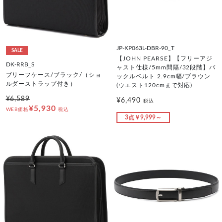
JP-KP063L-DBR-90_T
SALE
【JOHN PEARSE】【フリーアジ
DK-RRB_S
ャスト仕様/5mm間隔/32段階】バ
ブリーフケース/ブラック/（ショ
ックルベルト 2.9cm幅/ブラウン
ルダーストラップ付き）
(ウエスト120cmまで対応)
¥6,589
¥6,490
税込
¥5,930
WEB価格
税込
3点￥9,999～