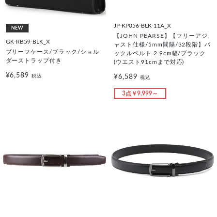
JP-KP056-BLK-11A_X
NEW
【JOHN PEARSE】【フリーアジ
GK-RB59-BLK_X
ャスト仕様/5mm間隔/32段階】バ
ブリーフケース/ブラック/ショル
ックルベルト 2.9cm幅/ブラック
ダーストラップ付き
(ウエスト91cmまで対応)
¥6,589
¥6,589
税込
税込
3点￥9,999～