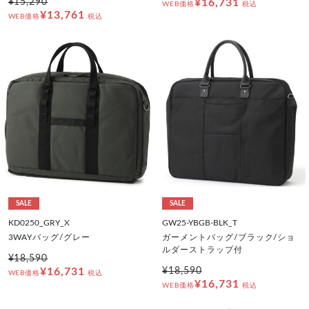
¥15,290
¥16,731
WEB価格
税込
¥13,761
WEB価格
税込
SALE
SALE
KD0250_GRY_X
GW25-YBGB-BLK_T
3WAYバッグ/グレー
ガーメントバッグ/ブラック/ショ
ルダーストラップ付
¥18,590
¥16,731
¥18,590
WEB価格
税込
¥16,731
WEB価格
税込