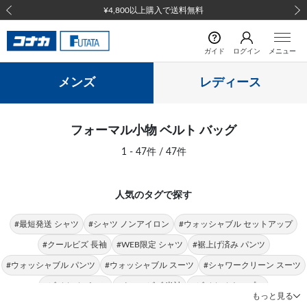
¥4,800以上購入で送料無料
前の画像
次の
ガイド
ログイン
メニュー
メンズ
レディース
フォーマル小物 ベルト バッグ
1 - 47件 / 47件
人気のタグで探す
#最短発送 シャツ
#シャツ ノンアイロン
#ウォッシャブル セットアップ
#クールビズ 長袖
#WEB限定 シャツ
#裾上げ済み パンツ
#ウォッシャブル パンツ
#ウォッシャブル スーツ
#シャワークリーン スーツ
#ビジカジ パンツ
#クールビズ 半袖
#ビジカジ トップス
もっと見る
#クールビズ パンツ
#シャツ 形態安定
#パンツ 春夏
#シャツ ストレッチ