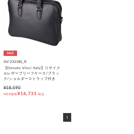
SALE
DV-2321BL_R
【Donato Vinci Italy】リサイク
ルレザーブリーフケース/ブラッ
ク/ショルダーストラップ付き
¥18,590
¥16,731
WEB価格
税込
1