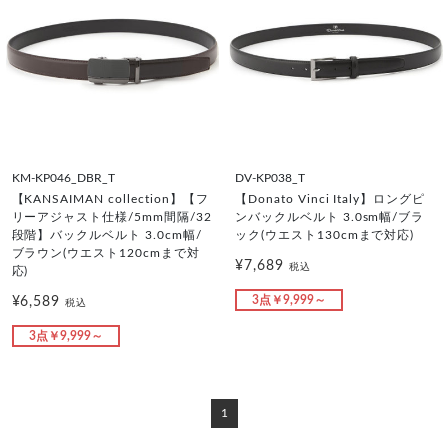
KM-KP046_DBR_T
DV-KP038_T
【KANSAIMAN collection】【フ
【Donato Vinci Italy】ロングピ
リーアジャスト仕様/5mm間隔/32
ンバックルベルト 3.0sm幅/ブラ
段階】バックルベルト 3.0cm幅/
ック(ウエスト130cmまで対応)
ブラウン(ウエスト120cmまで対
¥7,689
税込
応)
3点￥9,999～
¥6,589
税込
3点￥9,999～
1