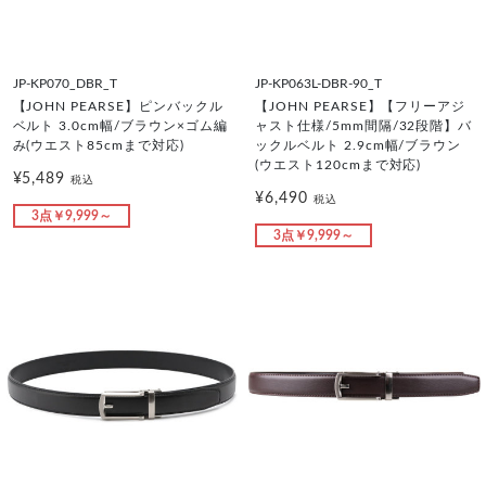
JP-KP070_DBR_T
JP-KP063L-DBR-90_T
【JOHN PEARSE】ピンバックル
【JOHN PEARSE】【フリーアジ
ベルト 3.0cm幅/ブラウン×ゴム編
ャスト仕様/5mm間隔/32段階】バ
み(ウエスト85cmまで対応)
ックルベルト 2.9cm幅/ブラウン
(ウエスト120cmまで対応)
¥5,489
税込
¥6,490
税込
3点￥9,999～
3点￥9,999～