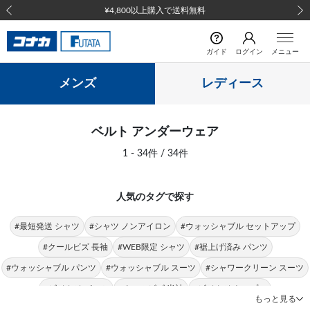
¥4,800以上購入で送料無料
前の画像
次の
ガイド
ログイン
メニュー
メンズ
レディース
ベルト アンダーウェア
1 - 34件 / 34件
人気のタグで探す
#最短発送 シャツ
#シャツ ノンアイロン
#ウォッシャブル セットアップ
#クールビズ 長袖
#WEB限定 シャツ
#裾上げ済み パンツ
#ウォッシャブル パンツ
#ウォッシャブル スーツ
#シャワークリーン スーツ
#ビジカジ パンツ
#クールビズ 半袖
#ビジカジ トップス
もっと見る
#クールビズ パンツ
#シャツ 形態安定
#パンツ 春夏
#シャツ ストレッチ