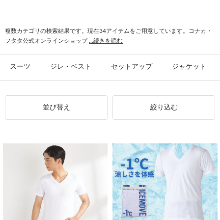
#シャツ スリム
#ビジカジ ジャケット
#氷撃 ワイシャツ
#スーツ フォーマル
複数カテゴリの検索結果です。現在34アイテムをご用意しています。コナカ・
フタタ公式オンラインショップ
...続きを読む
スーツ
ジレ・ベスト
セットアップ
ジャケット
並び替え
絞り込む