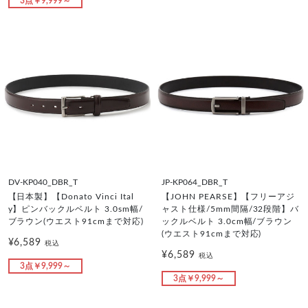
3点￥9,999～
DV-KP040_DBR_T
JP-KP064_DBR_T
【日本製】【Donato Vinci Ital
【JOHN PEARSE】【フリーアジ
y】ピンバックルベルト 3.0sm幅/
ャスト仕様/5mm間隔/32段階】バ
ブラウン(ウエスト91cmまで対応)
ックルベルト 3.0cm幅/ブラウン
(ウエスト91cmまで対応)
¥6,589
税込
¥6,589
税込
3点￥9,999～
3点￥9,999～