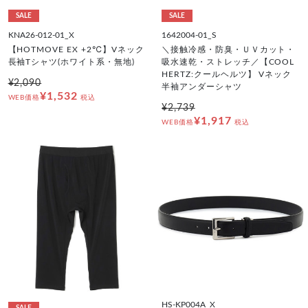
SALE
SALE
KNA26-012-01_X
1642004-01_S
【HOTMOVE EX +2℃】Vネック
＼接触冷感・防臭・ＵＶカット・
長袖Tシャツ(ホワイト系・無地)
吸水速乾・ストレッチ／【COOL
HERTZ:クールヘルツ】 Vネック
¥2,090
半袖アンダーシャツ
¥1,532
WEB価格
税込
¥2,739
¥1,917
WEB価格
税込
HS-KP004A_X