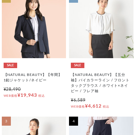
SALE
SALE
【NATURAL BEAUTY】【年間】
【NATURAL BEAUTY】【五分
1釦ジャケット/ネイビー
袖】バイカラーライン / フロント
タックブラウス / ホワイト×ネイ
¥28,490
ビー / フレア袖
¥19,943
WEB価格
税込
¥6,589
¥4,612
WEB価格
税込
3
4