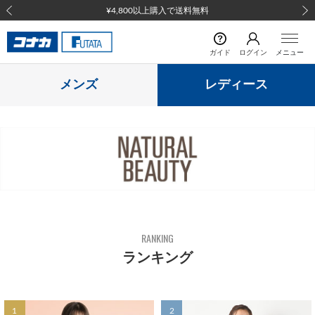
¥4,800以上購入で送料無料
前の画像
次の
ガイド
ログイン
メニュー
メンズ
レディース
RANKING
ランキング
1
2