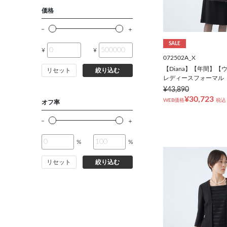
15号
価格
17号
SALE
¥
¥
19号
072502A_X
【Diana】【年間】
リセット
絞り込む
レディースフォーマル
¥43,890
¥30,723
WEB価格
税込
オフ率
%
%
リセット
絞り込む