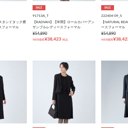
SALE
SALE
91713A_T
222404-09_S
】スタンドタック襟
【RADVAN】【年間】ロールカバーアン
【NATURAL B
スフォーマル
サンブルレディースフォーマル
ースフォーマル
¥54,890
¥54,890
¥38,423
¥38,42
WEB価格
税込
WEB価格