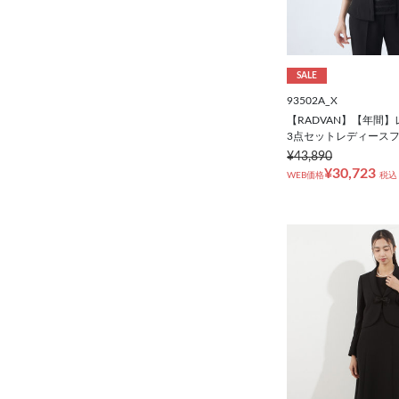
SALE
93502A_X
【RADVAN】【年間
3点セットレディース
¥43,890
¥30,723
WEB価格
税込