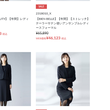
SALE
2318010_X
EAUTY】【年間】レディ
【BIEN BELLE】【年間】【ストレッチ】
テーラーサテン使いアンサンブルレディ
ースフォーマル
3
¥65,890
税込
¥46,123
WEB価格
税込