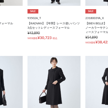
SALE
SALE
93502A_T
2318003YA_X
フォーマル
【RADVAN】【年間】レース使いパンツ
【BIEN BEL
3点セットレディースフォーマル
ノーカラーサテ
ィースフォーマ
¥43,890
¥30,723
¥54,890
WEB価格
税込
¥38,42
WEB価格