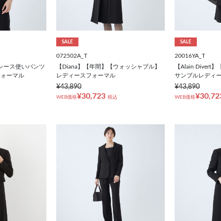
SALE
SALE
072502A_T
20016YA_T
】レース使いパンツ
【Diana】【年間】【ウォッシャブル】
【Alain Div
フォーマル
レディースフォーマル
サンブルレディ
¥43,890
¥43,890
¥30,723
¥30,72
WEB価格
税込
WEB価格