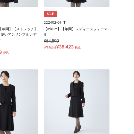
SALE
222402-09_T
LE】【年間】【ストレッチ】
【mirum】【年間】レディースフォーマ
ン使いアンサンブルレデ
ル
ル
¥54,890
¥38,423
WEB価格
税込
3
税込