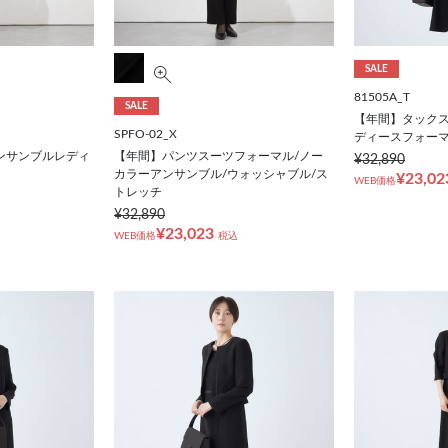
SALE
81505A_T
SALE
【年間】タック
SPFO-02_X
ディースフォー
ンサンブルレディ
【年間】パンツスーツフォーマル/ノー
¥32,890
カラーアンサンブル/ウォッシャブル/ス
¥23,02
WEB価格
トレッチ
¥32,890
¥23,023
WEB価格
税込