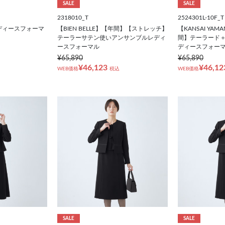
SALE
SALE
2318010_T
2524301L-10F_T
レディースフォーマ
【BIEN BELLE】【年間】【ストレッチ】
【KANSAI YAM
テーラーサテン使いアンサンブルレディ
間】テーラード
ースフォーマル
ディースフォー
¥65,890
¥65,890
¥46,123
¥46,12
WEB価格
税込
WEB価格
SALE
SALE