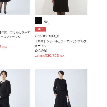
SALE
LE】【年間】フリルカラーア
2516300L-10FA_X
ィースフォーマル
【年間】ショールカラーアンサンブルフ
ォーマル
3
税込
¥43,890
¥30,723
WEB価格
税込