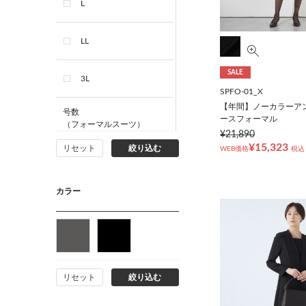
L
LL
SALE
3L
SPFO-01_X
【年間】ノーカラーア
号数
ースフォーマル
（フォーマルスーツ）
¥21,890
¥15,323
リセット
絞り込む
WEB価格
税込
7号
カラー
9号
11号
13号
リセット
絞り込む